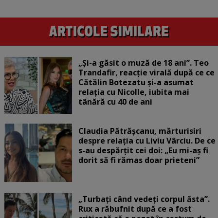
„Și-a găsit o muză de 18 ani”. Teo
Trandafir, reacție virală după ce ce
Cătălin Botezatu și-a asumat
relația cu Nicolle, iubita mai
tânără cu 40 de ani
Claudia Pătrășcanu, mărturisiri
despre relația cu Liviu Vârciu. De ce
s-au despărțit cei doi: „Eu mi-aș fi
dorit să fi rămas doar prieteni”
„Turbați când vedeți corpul ăsta”.
Rux a răbufnit după ce a fost