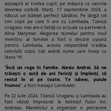
așteaptă al treilea copil, pe măsură ce sarcina
devenea vizibilă. Marți, 17 septembrie 2024, a
născut un băiețel perfect sănătos. Pe lângă cei
trei copii pe care îi are cu Lambada, Tzancă
Uraganu mai are o fetiță cu actuala sa parteneră,
Alina Marymar. Alegerea numelui pentru noul
membru al familiei a fost o decizie ușoară
pentru Lambada, acesta respectând tradiția
celorlalți copii, toți având nume care încep cu
litera "A".
”
Încă un rege în familie. Alesio Andrei. Să ne
trăiești o sută de ani fericiți și împliniți, că
restul le ai pe toate. Te iubesc, puiule
frumos
”, a fost mesajul Lambadei.
Pe 22 iulie 2024, Tzancă Uraganu și Lambada au
fost văzuți împreună la botezul fiului lor,
Andreas. Manelistul a organizat o petrecere