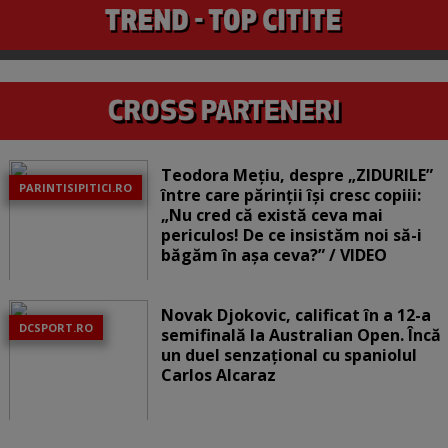
Teodora Mețiu, despre „ZIDURILE”
PARINTISIPITICI.RO
între care părinții își cresc copiii:
„Nu cred că există ceva mai
periculos! De ce insistăm noi să-i
băgăm în așa ceva?” / VIDEO
Novak Djokovic, calificat în a 12-a
DCSPORT.RO
semifinală la Australian Open. Încă
un duel senzațional cu spaniolul
Carlos Alcaraz