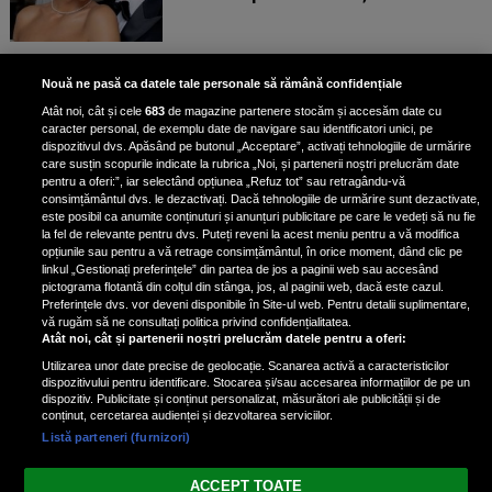
Unde locuiesc Alberto Guță și
Nouă ne pasă ca datele tale personale să rămână confidențiale
iubita lui, după ce au plecat din
Atât noi, cât și cele
683
de magazine partenere stocăm și accesăm date cu
casa Narcisei Balaban: „Noi
caracter personal, de exemplu date de navigare sau identificatori unici, pe
suntem într-o casă cu două-trei
dispozitivul dvs. Apăsând pe butonul „Acceptare”, activați tehnologiile de urmărire
etaje”
care susțin scopurile indicate la rubrica „Noi, și partenerii noștri prelucrăm date
pentru a oferi:”, iar selectând opțiunea „Refuz tot” sau retragându-vă
consimțământul dvs. le dezactivați. Dacă tehnologiile de urmărire sunt dezactivate,
este posibil ca anumite conținuturi și anunțuri publicitare pe care le vedeți să nu fie
Oana Roman, achiziție după
la fel de relevante pentru dvs. Puteți reveni la acest meniu pentru a vă modifica
achiziție. Suma exorbitantă pe
opțiunile sau pentru a vă retrage consimțământul, în orice moment, dând clic pe
linkul „Gestionați preferințele” din partea de jos a paginii web sau accesând
care a scos-o din buzunar pentru o
pictograma flotantă din colțul din stânga, jos, al paginii web, dacă este cazul.
pereche de ochelari de soare și un
Preferințele dvs. vor deveni disponibile în Site-ul web. Pentru detalii suplimentare,
parfum
vă rugăm să ne consultați politica privind confidențialitatea.
Atât noi, cât și partenerii noștri prelucrăm datele pentru a oferi:
Utilizarea unor date precise de geolocație. Scanarea activă a caracteristicilor
dispozitivului pentru identificare. Stocarea și/sau accesarea informațiilor de pe un
dispozitiv. Publicitate și conținut personalizat, măsurători ale publicității și de
conținut, cercetarea audienței și dezvoltarea serviciilor.
Listă parteneri (furnizori)
Vezi varianta Desktop
ACCEPT TOATE