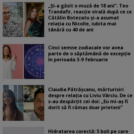
„Și-a găsit o muză de 18 ani”. Teo
Trandafir, reacție virală după ce ce
Cătălin Botezatu și-a asumat
relația cu Nicolle, iubita mai
tânără cu 40 de ani
Cinci semne zodiacale vor avea
parte de o săptămână de excepție
în perioada 3-9 februarie
Claudia Pătrășcanu, mărturisiri
despre relația cu Liviu Vârciu. De ce
s-au despărțit cei doi: „Eu mi-aș fi
dorit să fi rămas doar prieteni”
Hidratarea corectă: 5 boli pe care