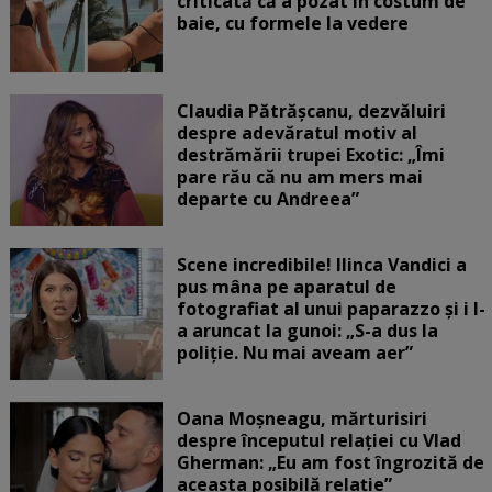
criticată că a pozat în costum de
baie, cu formele la vedere
Claudia Pătrășcanu, dezvăluiri
despre adevăratul motiv al
destrămării trupei Exotic: „Îmi
pare rău că nu am mers mai
departe cu Andreea”
Scene incredibile! Ilinca Vandici a
pus mâna pe aparatul de
fotografiat al unui paparazzo și i l-
a aruncat la gunoi: „S-a dus la
poliție. Nu mai aveam aer”
Oana Moșneagu, mărturisiri
despre începutul relației cu Vlad
Gherman: „Eu am fost îngrozită de
aceasta posibilă relație”