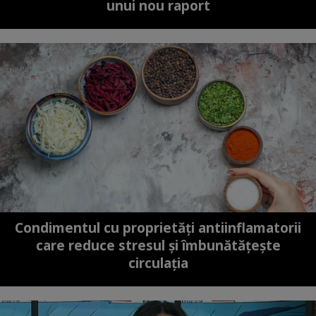
unui nou raport
Condimentul cu proprietăți antiinflamatorii
care reduce stresul și îmbunătățește
circulația