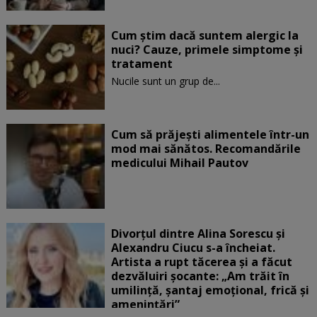
Cum știm dacă suntem alergic la
nuci? Cauze, primele simptome și
tratament
Nucile sunt un grup de...
Cum să prăjești alimentele într-un
mod mai sănătos. Recomandările
medicului Mihail Pautov
Divorțul dintre Alina Sorescu și
Alexandru Ciucu s-a încheiat.
Artista a rupt tăcerea și a făcut
dezvăluiri șocante: „Am trăit în
umilință, șantaj emoțional, frică și
amenințări”