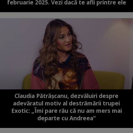
februarie 2025. Vezi dacă te afli printre ele
Claudia Pătrășcanu, dezvăluiri despre
adevăratul motiv al destrămării trupei
Exotic: „Îmi pare rău că nu am mers mai
departe cu Andreea”