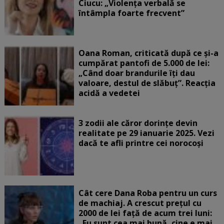
Ciucu: „Violența verbală se
întâmpla foarte frecvent”
Oana Roman, criticată după ce și-a
cumpărat pantofi de 5.000 de lei:
„Când doar brandurile îți dau
valoare, destul de slăbuț”. Reacția
acidă a vedetei
3 zodii ale căror dorințe devin
realitate pe 29 ianuarie 2025. Vezi
dacă te afli printre cei norocoși
Cât cere Dana Roba pentru un curs
de machiaj. A crescut prețul cu
2000 de lei față de acum trei luni:
„Eu sunt cea mai bună, cine e mai