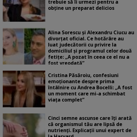
trebuie să îi urmezi pentru a
obține un preparat delicios
Alina Sorescu și Alexandru Ciucu au
divorțat oficial. Ce hotărâre au
luat judecătorii cu privire la
domiciliul și programul celor două
fetițe: „A pozat în ceea ce el nu a
fost vreodată”
Cristina Păsăroiu, confesiuni
emoționante despre prima
întâlnire cu Andrea Bocelli: „A fost
un moment care mi-a schimbat
viața complet”
Cinci semne ascunse care îți arată
că organismul tău are lipsă de
nutrienți. Explicații unui expert de
la Harvard