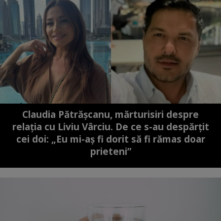
Claudia Pătrășcanu, mărturisiri despre
relația cu Liviu Vârciu. De ce s-au despărțit
cei doi: „Eu mi-aș fi dorit să fi rămas doar
prieteni”