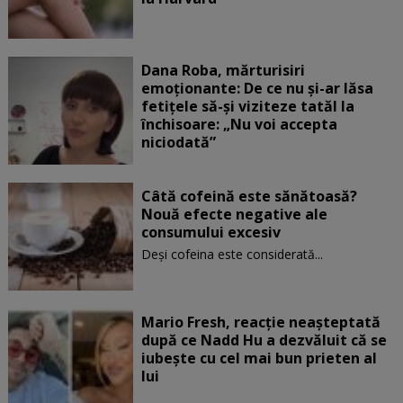
Dana Roba, mărturisiri
emoționante: De ce nu și-ar lăsa
fetițele să-și viziteze tatăl la
închisoare: „Nu voi accepta
niciodată”
Câtă cofeină este sănătoasă?
Nouă efecte negative ale
consumului excesiv
Deși cofeina este considerată...
Mario Fresh, reacție neașteptată
după ce Nadd Hu a dezvăluit că se
iubește cu cel mai bun prieten al
lui