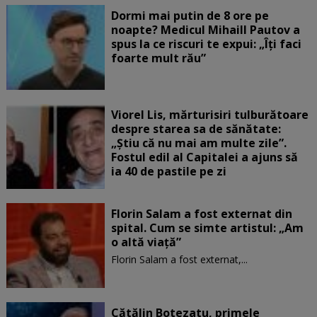
Dormi mai putin de 8 ore pe
noapte? Medicul Mihaill Pautov a
spus la ce riscuri te expui: „Îți faci
foarte mult rău”
Viorel Lis, mărturisiri tulburătoare
despre starea sa de sănătate:
„Știu că nu mai am multe zile”.
Fostul edil al Capitalei a ajuns să
ia 40 de pastile pe zi
Florin Salam a fost externat din
spital. Cum se simte artistul: „Am
o altă viață”
Florin Salam a fost externat,...
Cătălin Botezatu, primele