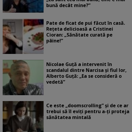
bună decât mine?”
Pate de ficat de pui făcut în casă.
Rețeta delicioasă a Cristinei
Cioran: „Sănătate curată pe
pâine!”
Nicolae Guță a intervenit în
scandalul dintre Narcisa și fiul lor,
Alberto Guță: „Ea se consideră o
vedetă”
Ce este „doomscrolling” și de ce ar
trebui să îl eviți pentru a-ți proteja
sănătatea mintală