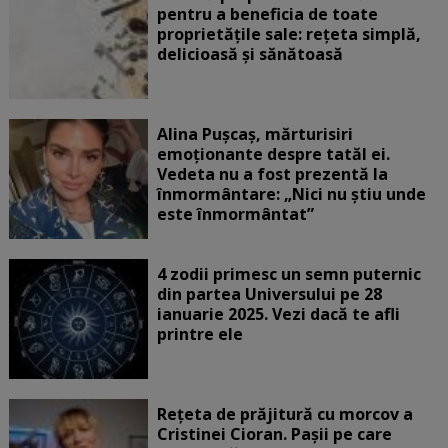
pentru a beneficia de toate
proprietățile sale: rețeta simplă,
delicioasă și sănătoasă
Alina Pușcaș, mărturisiri
emoționante despre tatăl ei.
Vedeta nu a fost prezentă la
înmormântare: „Nici nu știu unde
este înmormântat”
4 zodii primesc un semn puternic
din partea Universului pe 28
ianuarie 2025. Vezi dacă te afli
printre ele
Rețeta de prăjitură cu morcov a
Cristinei Cioran. Pașii pe care