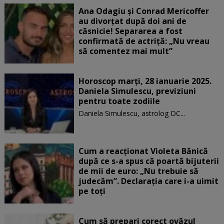
Ana Odagiu și Conrad Mericoffer
au divorțat după doi ani de
căsnicie! Separarea a fost
confirmată de actriță: „Nu vreau
să comentez mai mult”
Horoscop marți, 28 ianuarie 2025.
Daniela Simulescu, previziuni
pentru toate zodiile
Daniela Simulescu, astrolog DC...
Cum a reacționat Violeta Bănică
după ce s-a spus că poartă bijuterii
de mii de euro: „Nu trebuie să
judecăm”. Declarația care i-a uimit
pe toți
Cum să prepari corect ovăzul