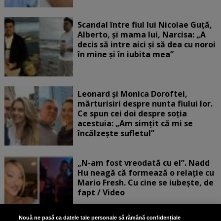
Scandal între fiul lui Nicolae Guță,
Alberto, și mama lui, Narcisa: „A
decis să intre aici și să dea cu noroi
în mine și în iubita mea”
Leonard și Monica Doroftei,
mărturisiri despre nunta fiului lor.
Ce spun cei doi despre soția
acestuia: „Am simțit că mi se
încălzește sufletul”
„N-am fost vreodată cu el”. Nadd
Hu neagă că formează o relație cu
Mario Fresh. Cu cine se iubește, de
fapt / Video
Nouă ne pasă ca datele tale personale să rămână confidențiale