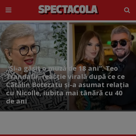
„Și-a găsit o muză de 18 ani”. Teo
Trandafir, reacție virală după ce ce
Cătălin Botezatu și-a asumat relația
cu Nicolle, iubita mai tânără cu 40
de ani