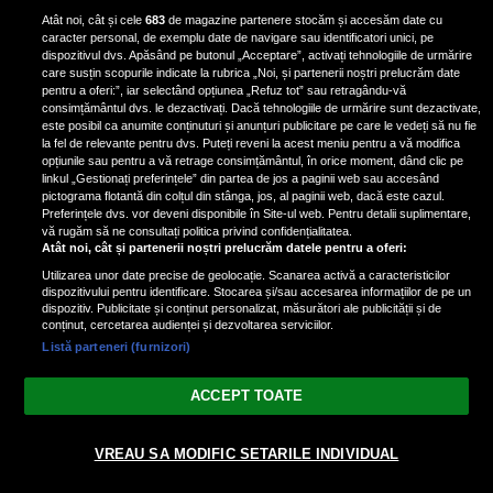
Horoscop luni, 27 ianuarie 2025.
Atât noi, cât și cele
683
de magazine partenere stocăm și accesăm date cu
caracter personal, de exemplu date de navigare sau identificatori unici, pe
Daniela Simulescu, previziuni
dispozitivul dvs. Apăsând pe butonul „Acceptare”, activați tehnologiile de urmărire
pentru toate zodiile
care susțin scopurile indicate la rubrica „Noi, și partenerii noștri prelucrăm date
pentru a oferi:”, iar selectând opțiunea „Refuz tot” sau retragându-vă
Daniela Simulescu, astrolog DC...
consimțământul dvs. le dezactivați. Dacă tehnologiile de urmărire sunt dezactivate,
este posibil ca anumite conținuturi și anunțuri publicitare pe care le vedeți să nu fie
la fel de relevante pentru dvs. Puteți reveni la acest meniu pentru a vă modifica
opțiunile sau pentru a vă retrage consimțământul, în orice moment, dând clic pe
Cât timp trebuie să fierbem ouăle
linkul „Gestionați preferințele” din partea de jos a paginii web sau accesând
pentru a profita la maximum de
pictograma flotantă din colțul din stânga, jos, al paginii web, dacă este cazul.
Preferințele dvs. vor deveni disponibile în Site-ul web. Pentru detalii suplimentare,
beneficiile lor? Doctor Mihail a
vă rugăm să ne consultați politica privind confidențialitatea.
oferit o serie de recomandări
Atât noi, cât și partenerii noștri prelucrăm datele pentru a oferi:
Utilizarea unor date precise de geolocație. Scanarea activă a caracteristicilor
dispozitivului pentru identificare. Stocarea și/sau accesarea informațiilor de pe un
dispozitiv. Publicitate și conținut personalizat, măsurători ale publicității și de
conținut, cercetarea audienței și dezvoltarea serviciilor.
Ce a pățit o influenceriță româncă
EXCLUSIV
Listă parteneri (furnizori)
în Sri Lanka: Condițiile nu sunt
deloc ca pe internet
ACCEPT TOATE
Ilinca Popescu, o tânără...
VREAU SA MODIFIC SETARILE INDIVIDUAL
Oana Zăvoranu, adevărul despre