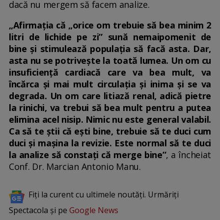
dacă nu mergem să facem analize.
„Afirmația că „orice om trebuie să bea minim 2
litri de lichide pe zi” sună nemaipomenit de
bine și stimulează populația să facă asta. Dar,
asta nu se potrivește la toată lumea. Un om cu
insuficiență cardiacă care va bea mult, va
încărca și mai mult circulația și inima și se va
degrada. Un om care litiază renal, adică pietre
la rinichi, va trebui să bea mult pentru a putea
elimina acel nisip. Nimic nu este general valabil.
Ca să te știi că ești bine, trebuie să te duci cum
duci și mașina la revizie. Este normal să te duci
la analize să constați că merge bine”
, a încheiat
Conf. Dr. Marcian Antonio Manu.
Fiți la curent cu ultimele noutăți. Urmăriți
Spectacola și pe
Google News