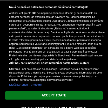
Scene incredibile! Ilinca Vandici a
Nouă ne pasă ca datele tale personale să rămână confidențiale
pus mâna pe aparatul de
Atât noi, cât și cele
683
de magazine partenere stocăm și accesăm date cu
fotografiat al unui paparazzo și i l-
caracter personal, de exemplu date de navigare sau identificatori unici, pe
a aruncat la gunoi: „S-a dus la
dispozitivul dvs. Apăsând pe butonul „Acceptare”, activați tehnologiile de urmărire
poliție. Nu mai aveam aer”
care susțin scopurile indicate la rubrica „Noi, și partenerii noștri prelucrăm date
pentru a oferi:”, iar selectând opțiunea „Refuz tot” sau retragându-vă
consimțământul dvs. le dezactivați. Dacă tehnologiile de urmărire sunt dezactivate,
este posibil ca anumite conținuturi și anunțuri publicitare pe care le vedeți să nu fie
Oana Moșneagu, mărturisiri
la fel de relevante pentru dvs. Puteți reveni la acest meniu pentru a vă modifica
despre începutul relației cu Vlad
opțiunile sau pentru a vă retrage consimțământul, în orice moment, dând clic pe
linkul „Gestionați preferințele” din partea de jos a paginii web sau accesând
Gherman: „Eu am fost îngrozită de
pictograma flotantă din colțul din stânga, jos, al paginii web, dacă este cazul.
aceasta posibilă relație”
Preferințele dvs. vor deveni disponibile în Site-ul web. Pentru detalii suplimentare,
vă rugăm să ne consultați politica privind confidențialitatea.
Atât noi, cât și partenerii noștri prelucrăm datele pentru a oferi:
Utilizarea unor date precise de geolocație. Scanarea activă a caracteristicilor
dispozitivului pentru identificare. Stocarea și/sau accesarea informațiilor de pe un
dispozitiv. Publicitate și conținut personalizat, măsurători ale publicității și de
conținut, cercetarea audienței și dezvoltarea serviciilor.
Listă parteneri (furnizori)
Vezi varianta Desktop
ACCEPT TOATE
Politica de confidențialitate
Politica cookies
Gestionați preferințele
|
|
© 2026 spectacola.ro | Toate drepturile rezervate.