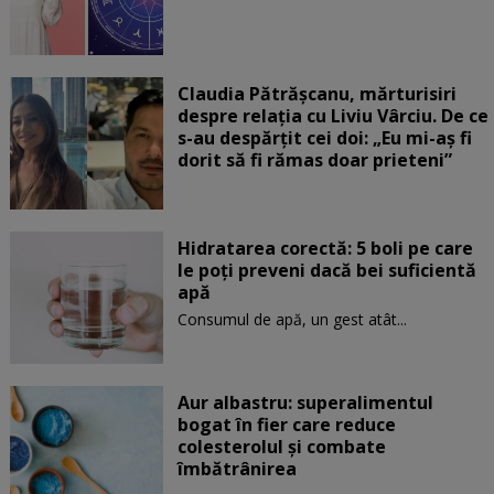
Claudia Pătrășcanu, mărturisiri
despre relația cu Liviu Vârciu. De ce
s-au despărțit cei doi: „Eu mi-aș fi
dorit să fi rămas doar prieteni”
Hidratarea corectă: 5 boli pe care
le poți preveni dacă bei suficientă
apă
Consumul de apă, un gest atât...
Aur albastru: superalimentul
bogat în fier care reduce
colesterolul și combate
îmbătrânirea