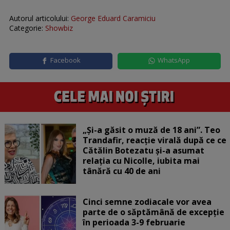
Autorul articolului:
George Eduard Caramiciu
Categorie:
Showbiz
Facebook
WhatsApp
„Și-a găsit o muză de 18 ani”. Teo
Trandafir, reacție virală după ce ce
Cătălin Botezatu și-a asumat
relația cu Nicolle, iubita mai
tânără cu 40 de ani
Cinci semne zodiacale vor avea
parte de o săptămână de excepție
în perioada 3-9 februarie