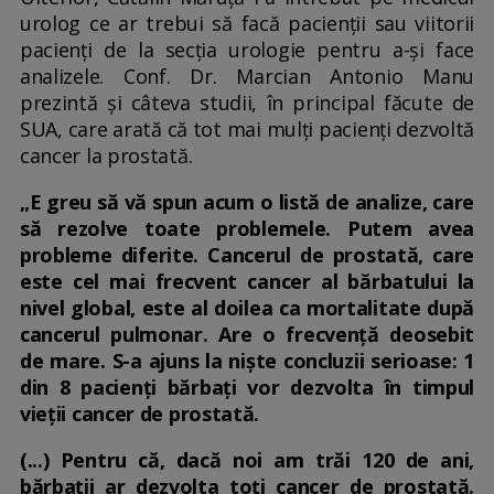
urolog ce ar trebui să facă pacienții sau viitorii
pacienți de la secția urologie pentru a-și face
analizele. Conf. Dr. Marcian Antonio Manu
prezintă și câteva studii, în principal făcute de
SUA, care arată că tot mai mulți pacienți dezvoltă
cancer la prostată.
„E greu să vă spun acum o listă de analize, care
să rezolve toate problemele. Putem avea
probleme diferite. Cancerul de prostată, care
este cel mai frecvent cancer al bărbatului la
nivel global, este al doilea ca mortalitate după
cancerul pulmonar. Are o frecvență deosebit
de mare. S-a ajuns la niște concluzii serioase: 1
din 8 pacienți bărbați vor dezvolta în timpul
vieții cancer de prostată.
(...) Pentru că, dacă noi am trăi 120 de ani,
bărbații ar dezvolta toți cancer de prostată.