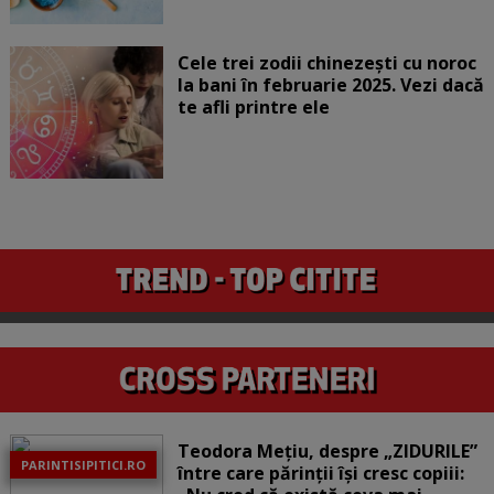
Cele trei zodii chinezești cu noroc
la bani în februarie 2025. Vezi dacă
te afli printre ele
Teodora Mețiu, despre „ZIDURILE”
PARINTISIPITICI.RO
între care părinții își cresc copiii: