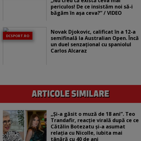
„Nu cred că există ceva mai
periculos! De ce insistăm noi să-i
băgăm în așa ceva?” / VIDEO
Novak Djokovic, calificat în a 12-a
DCSPORT.RO
semifinală la Australian Open. Încă
un duel senzațional cu spaniolul
Carlos Alcaraz
„Și-a găsit o muză de 18 ani”. Teo
Trandafir, reacție virală după ce ce
Cătălin Botezatu și-a asumat
relația cu Nicolle, iubita mai
tânără cu 40 de ani