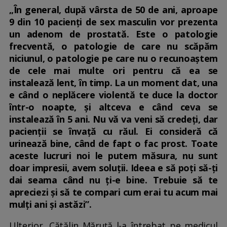
„În general, după vârsta de 50 de ani, aproape
9 din 10 pacienți de sex masculin vor prezenta
un adenom de prostată. Este o patologie
frecventă, o patologie de care nu scăpăm
niciunul, o patologie pe care nu o recunoaștem
de cele mai multe ori pentru că ea se
instalează lent, în timp. La un moment dat, una
e când o neplăcere violentă te duce la doctor
într-o noapte, și altceva e când ceva se
instalează în 5 ani. Nu vă va veni să credeți, dar
pacienții se învață cu răul. Ei consideră că
urinează bine, când de fapt o fac prost. Toate
aceste lucruri noi le putem măsura, nu sunt
doar impresii, avem soluții. Ideea e să poți să-ți
dai seama când nu ți-e bine. Trebuie să te
apreciezi și să te compari cum erai tu acum mai
mulți ani și astăzi”.
Ulterior, Cătălin Măruță l-a întrebat pe medicul