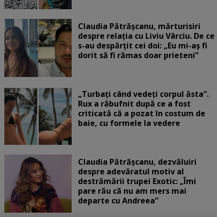
Claudia Pătrășcanu, mărturisiri
despre relația cu Liviu Vârciu. De ce
s-au despărțit cei doi: „Eu mi-aș fi
dorit să fi rămas doar prieteni”
„Turbați când vedeți corpul ăsta”.
Rux a răbufnit după ce a fost
criticată că a pozat în costum de
baie, cu formele la vedere
Claudia Pătrășcanu, dezvăluiri
despre adevăratul motiv al
destrămării trupei Exotic: „Îmi
pare rău că nu am mers mai
departe cu Andreea”