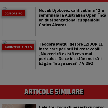
Novak Djokovic, calificat în a 12-a
DCSPORT.RO
semifinală la Australian Open. Încă
un duel senzațional cu spaniolul
Carlos Alcaraz
Teodora Mețiu, despre „ZIDURILE”
PARINTISIPITICI.RO
între care părinții își cresc copiii:
„Nu cred că există ceva mai
periculos! De ce insistăm noi să-i
băgăm în așa ceva?” / VIDEO
Cele trei zodii chinezești cu noroc