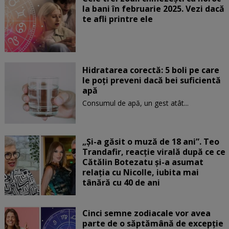
la bani în februarie 2025. Vezi dacă
te afli printre ele
Hidratarea corectă: 5 boli pe care
le poți preveni dacă bei suficientă
apă
Consumul de apă, un gest atât...
„Și-a găsit o muză de 18 ani”. Teo
Trandafir, reacție virală după ce ce
Cătălin Botezatu și-a asumat
relația cu Nicolle, iubita mai
tânără cu 40 de ani
Cinci semne zodiacale vor avea
parte de o săptămână de excepție