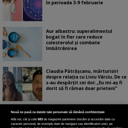
în perioada 3-9 februarie
Aur albastru: superalimentul
bogat în fier care reduce
colesterolul și combate
îmbătrânirea
Claudia Pătrășcanu, mărturisiri
despre relația cu Liviu Vârciu. De ce
s-au despărțit cei doi: „Eu mi-aș fi
dorit să fi rămas doar prieteni”
„Turbați când vedeți corpul ăsta”.
Nouă ne pasă ca datele tale personale să rămână confidențiale
Rux a răbufnit după ce a fost
Atât noi, cât și cele
683
de magazine partenere stocăm și accesăm date cu
criticată că a pozat în costum de
caracter personal, de exemplu date de navigare sau identificatori unici, pe