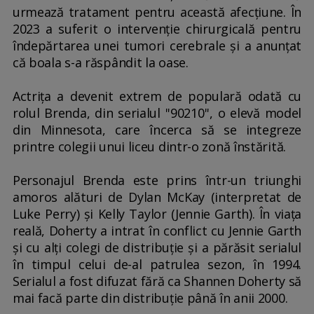
urmează tratament pentru această afecţiune. În
2023 a suferit o intervenţie chirurgicală pentru
îndepărtarea unei tumori cerebrale şi a anunţat
că boala s-a răspândit la oase.
Actriţa a devenit extrem de populară odată cu
rolul Brenda, din serialul ''90210'', o elevă model
din Minnesota, care încerca să se integreze
printre colegii unui liceu dintr-o zonă înstărită.
Personajul Brenda este prins într-un triunghi
amoros alături de Dylan McKay (interpretat de
Luke Perry) şi Kelly Taylor (Jennie Garth). În viaţa
reală, Doherty a intrat în conflict cu Jennie Garth
şi cu alţi colegi de distribuţie şi a părăsit serialul
în timpul celui de-al patrulea sezon, în 1994.
Serialul a fost difuzat fără ca Shannen Doherty să
mai facă parte din distribuţie până în anii 2000.