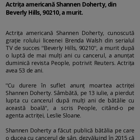
Actriţa americană Shannen Doherty, din
Beverly Hills, 90210, a murit.
Actriţa americană Shannen Doherty, cunoscută
graţie rolului liceenei Brenda Walsh din serialul
TV de succes ''Beverly Hills, 90210'', a murit după
o luptă de mai mulţi ani cu cancerul, a anunţat
duminică revista People, potrivit Reuters. Actriţa
avea 53 de ani.
''Cu durere în suflet anunţ moartea actriţei
Shannen Doherty. Sâmbătă, pe 13 iulie, a pierdut
lupta cu cancerul după mulţi ani de bătălie cu
această boală'', a scris People, citând-o pe
agenta actriţei, Leslie Sloane.
Shannen Doherty a făcut publică bătălia pe care
o ducea cu cancerul de sân, dezvăluind în 2015 că