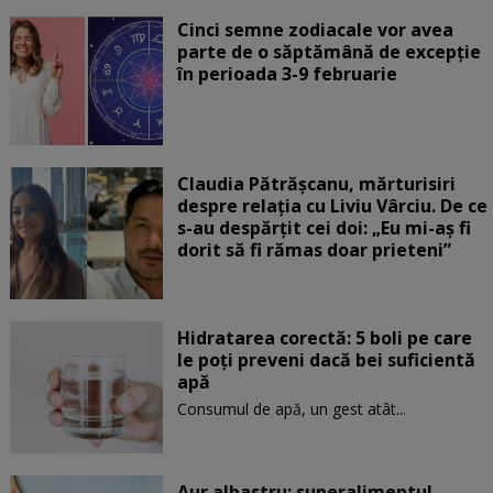
Cinci semne zodiacale vor avea
parte de o săptămână de excepție
în perioada 3-9 februarie
Claudia Pătrășcanu, mărturisiri
despre relația cu Liviu Vârciu. De ce
s-au despărțit cei doi: „Eu mi-aș fi
dorit să fi rămas doar prieteni”
Hidratarea corectă: 5 boli pe care
le poți preveni dacă bei suficientă
apă
Consumul de apă, un gest atât...
Aur albastru: superalimentul