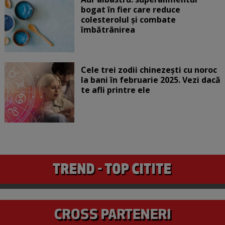
bogat în fier care reduce
colesterolul și combate
îmbătrânirea
Cele trei zodii chinezești cu noroc
la bani în februarie 2025. Vezi dacă
te afli printre ele