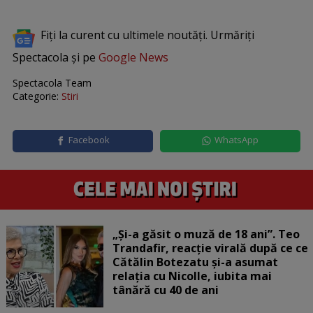
Fiți la curent cu ultimele noutăți. Urmăriți
Spectacola și pe
Google News
Spectacola Team
Categorie:
Stiri
Facebook
WhatsApp
„Și-a găsit o muză de 18 ani”. Teo
Trandafir, reacție virală după ce ce
Cătălin Botezatu și-a asumat
relația cu Nicolle, iubita mai
tânără cu 40 de ani