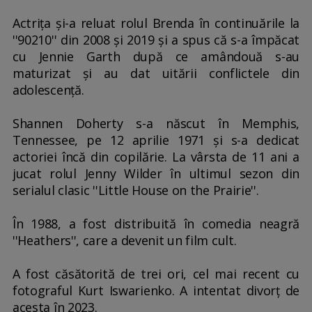
Actriţa şi-a reluat rolul Brenda în continuările la
''90210'' din 2008 şi 2019 şi a spus că s-a împăcat
cu Jennie Garth după ce amândouă s-au
maturizat şi au dat uitării conflictele din
adolescenţă.
Shannen Doherty s-a născut în Memphis,
Tennessee, pe 12 aprilie 1971 şi s-a dedicat
actoriei încă din copilărie. La vârsta de 11 ani a
jucat rolul Jenny Wilder în ultimul sezon din
serialul clasic ''Little House on the Prairie''.
În 1988, a fost distribuită în comedia neagră
''Heathers'', care a devenit un film cult.
A fost căsătorită de trei ori, cel mai recent cu
fotograful Kurt Iswarienko. A intentat divorţ de
acesta în 2023.