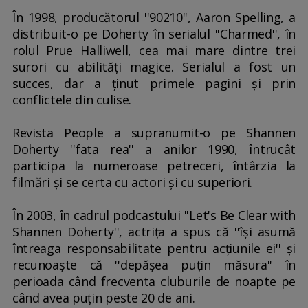
În 1998, producătorul ''90210'', Aaron Spelling, a
distribuit-o pe Doherty în serialul ''Charmed'', în
rolul Prue Halliwell, cea mai mare dintre trei
surori cu abilităţi magice. Serialul a fost un
succes, dar a ţinut primele pagini şi prin
conflictele din culise.
Revista People a supranumit-o pe Shannen
Doherty ''fata rea'' a anilor 1990, întrucât
participa la numeroase petreceri, întârzia la
filmări şi se certa cu actori şi cu superiori.
În 2003, în cadrul podcastului ''Let's Be Clear with
Shannen Doherty'', actriţa a spus că ''îşi asumă
întreaga responsabilitate pentru acţiunile ei'' şi
recunoaşte că ''depăşea puţin măsura'' în
perioada când frecventa cluburile de noapte pe
când avea puţin peste 20 de ani.