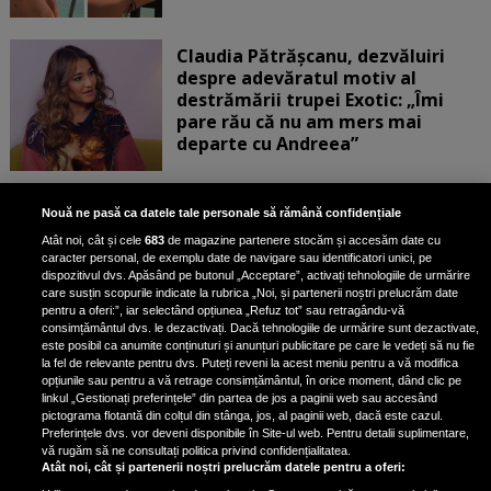
Claudia Pătrășcanu, dezvăluiri
despre adevăratul motiv al
destrămării trupei Exotic: „Îmi
pare rău că nu am mers mai
departe cu Andreea”
Scene incredibile! Ilinca Vandici a
Nouă ne pasă ca datele tale personale să rămână confidențiale
pus mâna pe aparatul de
Atât noi, cât și cele
683
de magazine partenere stocăm și accesăm date cu
fotografiat al unui paparazzo și i l-
caracter personal, de exemplu date de navigare sau identificatori unici, pe
a aruncat la gunoi: „S-a dus la
dispozitivul dvs. Apăsând pe butonul „Acceptare”, activați tehnologiile de urmărire
poliție. Nu mai aveam aer”
care susțin scopurile indicate la rubrica „Noi, și partenerii noștri prelucrăm date
pentru a oferi:”, iar selectând opțiunea „Refuz tot” sau retragându-vă
consimțământul dvs. le dezactivați. Dacă tehnologiile de urmărire sunt dezactivate,
este posibil ca anumite conținuturi și anunțuri publicitare pe care le vedeți să nu fie
Oana Moșneagu, mărturisiri
la fel de relevante pentru dvs. Puteți reveni la acest meniu pentru a vă modifica
despre începutul relației cu Vlad
opțiunile sau pentru a vă retrage consimțământul, în orice moment, dând clic pe
linkul „Gestionați preferințele” din partea de jos a paginii web sau accesând
Gherman: „Eu am fost îngrozită de
pictograma flotantă din colțul din stânga, jos, al paginii web, dacă este cazul.
aceasta posibilă relație”
Preferințele dvs. vor deveni disponibile în Site-ul web. Pentru detalii suplimentare,
vă rugăm să ne consultați politica privind confidențialitatea.
Atât noi, cât și partenerii noștri prelucrăm datele pentru a oferi: