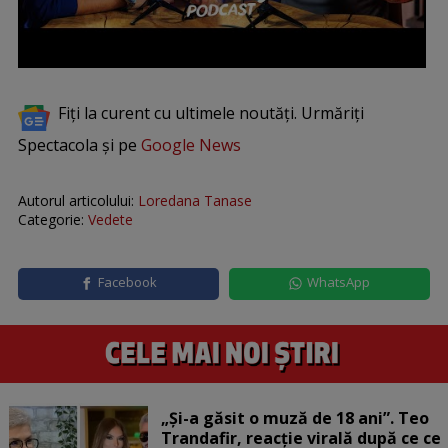
Fiți la curent cu ultimele noutăți. Urmăriți
Spectacola și pe
Google News
Autorul articolului:
Loredana Tanase
Categorie:
Vedete
Facebook
WhatsApp
„Și-a găsit o muză de 18 ani”. Teo
Trandafir, reacție virală după ce ce