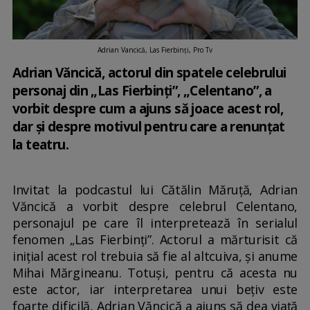
Adrian Vancică, Las Fierbinți, Pro Tv
Adrian Văncică, actorul din spatele celebrului
personaj din „Las Fierbinți”, „Celentano”, a
vorbit despre cum a ajuns să joace acest rol,
dar și despre motivul pentru care a renunțat
la teatru.
Invitat la podcastul lui Cătălin Măruță, Adrian
Văncică a vorbit despre celebrul Celentano,
personajul pe care îl interpretează în serialul
fenomen „Las Fierbinți”. Actorul a mărturisit că
inițial acest rol trebuia să fie al altcuiva, și anume
Mihai Mărgineanu. Totuși, pentru că acesta nu
este actor, iar interpretarea unui bețiv este
foarte dificilă, Adrian Văncică a ajuns să dea viață