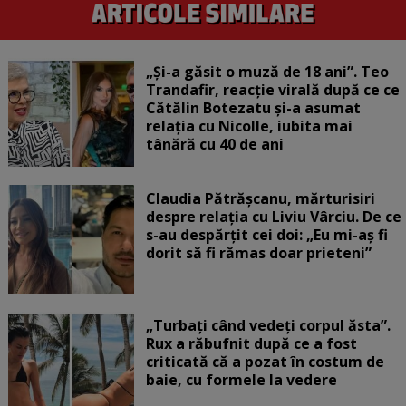
„Și-a găsit o muză de 18 ani”. Teo
Trandafir, reacție virală după ce ce
Cătălin Botezatu și-a asumat
relația cu Nicolle, iubita mai
tânără cu 40 de ani
Claudia Pătrășcanu, mărturisiri
despre relația cu Liviu Vârciu. De ce
s-au despărțit cei doi: „Eu mi-aș fi
dorit să fi rămas doar prieteni”
„Turbați când vedeți corpul ăsta”.
Rux a răbufnit după ce a fost
criticată că a pozat în costum de
baie, cu formele la vedere