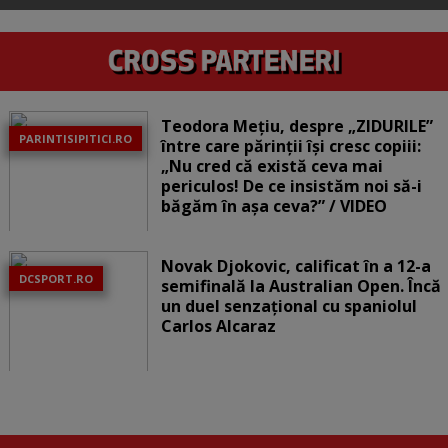
Teodora Mețiu, despre „ZIDURILE”
PARINTISIPITICI.RO
între care părinții își cresc copiii:
„Nu cred că există ceva mai
periculos! De ce insistăm noi să-i
băgăm în așa ceva?” / VIDEO
Novak Djokovic, calificat în a 12-a
DCSPORT.RO
semifinală la Australian Open. Încă
un duel senzațional cu spaniolul
Carlos Alcaraz