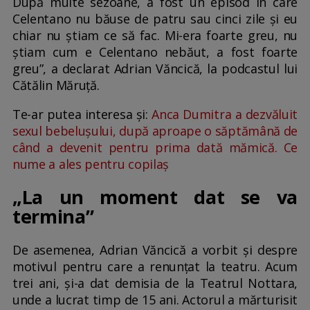
După multe sezoane, a fost un episod în care
Celentano nu băuse de patru sau cinci zile și eu
chiar nu știam ce să fac. Mi-era foarte greu, nu
știam cum e Celentano nebăut, a fost foarte
greu”, a declarat Adrian Văncică, la podcastul lui
Cătălin Măruță.
Te-ar putea interesa și:
Anca Dumitra a dezvăluit
sexul bebelușului, după aproape o săptămână de
când a devenit pentru prima dată mămică. Ce
nume a ales pentru copilaș
„La un moment dat se va
termina”
De asemenea, Adrian Văncică a vorbit și despre
motivul pentru care a renunțat la teatru. Acum
trei ani, și-a dat demisia de la Teatrul Nottara,
unde a lucrat timp de 15 ani. Actorul a mărturisit