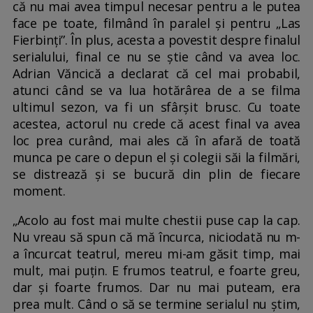
că nu mai avea timpul necesar pentru a le putea
face pe toate, filmând în paralel și pentru „Las
Fierbinți”. În plus, acesta a povestit despre finalul
serialului, final ce nu se știe când va avea loc.
Adrian Văncică a declarat că cel mai probabil,
atunci când se va lua hotărârea de a se filma
ultimul sezon, va fi un sfârșit brusc. Cu toate
acestea, actorul nu crede că acest final va avea
loc prea curând, mai ales că în afară de toată
munca pe care o depun el și colegii săi la filmări,
se distrează și se bucură din plin de fiecare
moment.
„Acolo au fost mai multe chestii puse cap la cap.
Nu vreau să spun că mă încurca, niciodată nu m-
a încurcat teatrul, mereu mi-am găsit timp, mai
mult, mai puțin. E frumos teatrul, e foarte greu,
dar și foarte frumos. Dar nu mai puteam, era
prea mult. Când o să se termine serialul nu știm,