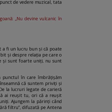
 punct de vedere muzical, tata
igoană: „Nu devine vulcanic în
 a fi un lucru bun și că poate
bit și despre relația pe care o
e și sunt foarte uniți, nu sunt
n punctul în care îmbrățișăm
înseamnă că suntem priviți și
De la lucruri legate de carieră
ă ai reușit tu, ori că a reușit
uniți. Ajungem la părinți când
ără filtru”, difuzată pe Antena