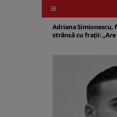
Adriana Simionescu, fi
strânsă cu frații: „Are