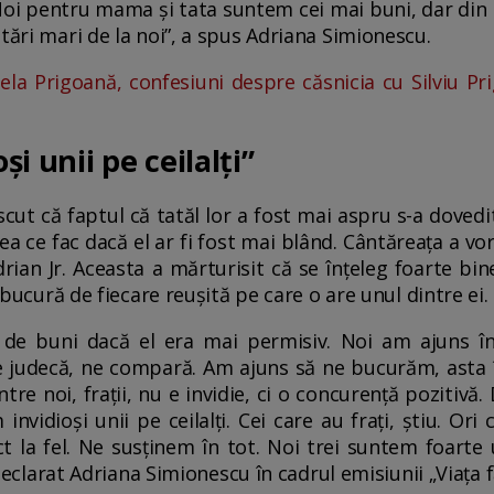
Noi pentru mama și tata suntem cei mai buni, dar din
tări mari de la noi”, a spus Adriana Simionescu.
ela Prigoană, confesiuni despre căsnicia cu Silviu Pr
i unii pe ceilalți”
ut că faptul că tatăl lor a fost mai aspru s-a dovedit
ea ce fac dacă el ar fi fost mai blând. Cântăreața a vor
drian Jr. Aceasta a mărturisit că se înțeleg foarte bin
e bucură de fiecare reușită pe care o are unul dintre ei.
 de buni dacă el era mai permisiv. Noi am ajuns î
e judecă, ne compară. Am ajuns să ne bucurăm, asta 
tre noi, frații, nu e invidie, ci o concurență pozitivă. 
idioși unii pe ceilalți. Cei care au frați, știu. Ori c
ct la fel. Ne susținem în tot. Noi trei suntem foarte 
declarat Adriana Simionescu în cadrul emisiunii „Viața f