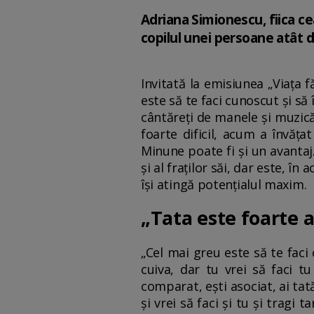
Adriana Simionescu, fiica ce
copilul unei persoane atât de
Invitată la emisiunea „Viața f
este să te faci cunoscut și să
cântăreți de manele și muzică
foarte dificil, acum a învăța
Minune poate fi și un avantaj
și al fraților săi, dar este, î
își atingă potențialul maxim.
„Tata este foarte a
„Cel mai greu este să te faci
cuiva, dar tu vrei să faci tu
comparat, ești asociat, ai tată
și vrei să faci și tu și tragi 