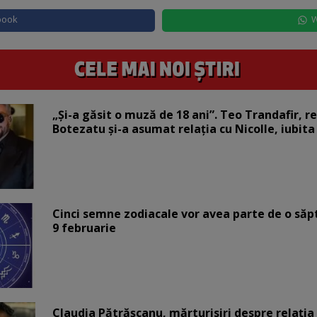
book
W
„Și-a găsit o muză de 18 ani”. Teo Trandafir, r
Botezatu și-a asumat relația cu Nicolle, iubita
Cinci semne zodiacale vor avea parte de o săp
9 februarie
Claudia Pătrășcanu, mărturisiri despre relația 