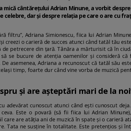
a mică cântărețului Adrian Minune, a vorbit despre câ
 celebre, dar și despre relația pe care o are cu frați
ără filtru”, Adriana Simionescu, fiica lui Adrian Minu
 își creezi o carieră de succes atunci când tatăl tău est
 de petrecere din țară. Tânăra a mărturisit că în ciuda
t să se bucure de atenția oamenilor și consideră că f
. De asemenea, Adriana a recunoscut că tatăl său este
n același timp, foarte dur când vine vorba de muzică pen
spru și are așteptări mari de la noi
 cu adevărat cunoscut atunci când ești cunoscut deja. 
 ceva. Este o povară (să fii fiica lui Adrian Minune)
l care are atâția ani de muzică în spate și o carieră atâ
tare. Tata ne susține în totalitate. Este pretențios și 