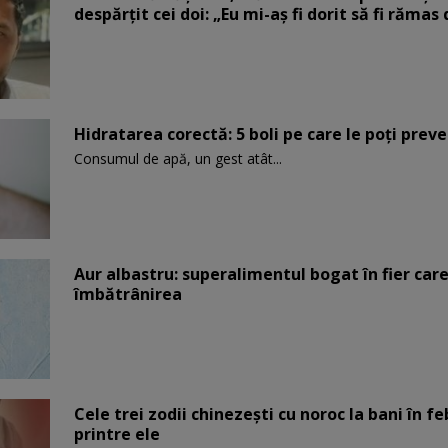
despărțit cei doi: „Eu mi-aș fi dorit să fi rămas
Hidratarea corectă: 5 boli pe care le poți prev
Consumul de apă, un gest atât...
Aur albastru: superalimentul bogat în fier car
îmbătrânirea
Cele trei zodii chinezești cu noroc la bani în fe
printre ele