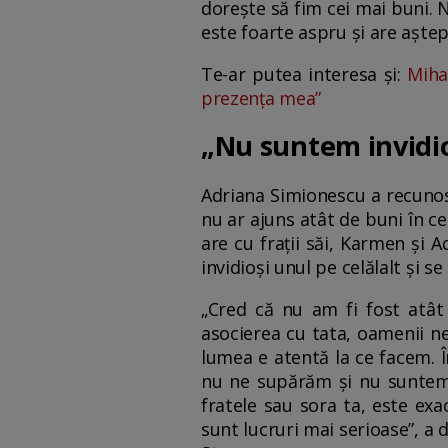
dorește să fim cei mai buni. 
este foarte aspru și are aștep
Te-ar putea interesa și:
Miha
prezența mea”
„Nu suntem invidioș
Adriana Simionescu a recunosc
nu ar ajuns atât de buni în ce
are cu frații săi, Karmen și A
invidioși unul pe celălalt și s
„Cred că nu am fi fost atât
asocierea cu tata, oamenii n
lumea e atentă la ce facem. În
nu ne supărăm și nu suntem inv
fratele sau sora ta, este exa
sunt lucruri mai serioase”, a 