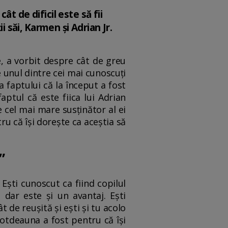
t de dificil este să fii
i săi, Karmen și Adrian Jr.
ne, a vorbit despre cât de greu
e unul dintre cei mai cunoscuți
 faptului că la început a fost
aptul că este fiica lui Adrian
 cel mai mare susținător al ei
tru că își dorește ca aceștia să
”
Ești cunoscut ca fiind copilul
, dar este și un avantaj. Ești
t de reușită și ești și tu acolo
întotdeauna a fost pentru că își