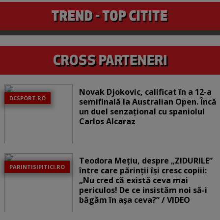
Novak Djokovic, calificat în a 12-a
DCSPORT.RO
semifinală la Australian Open. Încă
un duel senzațional cu spaniolul
Carlos Alcaraz
Teodora Mețiu, despre „ZIDURILE”
PARINTISIPITICI.RO
între care părinții își cresc copiii:
„Nu cred că există ceva mai
periculos! De ce insistăm noi să-i
băgăm în așa ceva?” / VIDEO