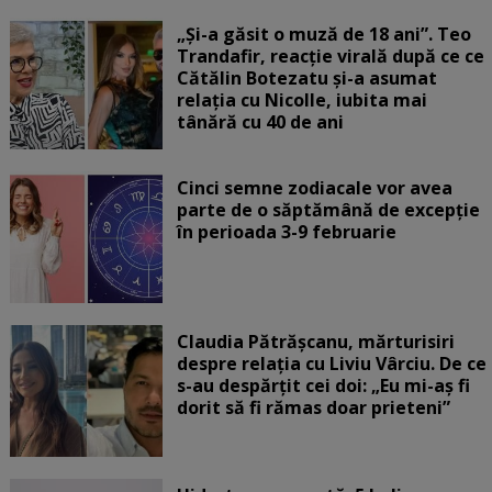
„Și-a găsit o muză de 18 ani”. Teo
Trandafir, reacție virală după ce ce
Cătălin Botezatu și-a asumat
relația cu Nicolle, iubita mai
tânără cu 40 de ani
Cinci semne zodiacale vor avea
parte de o săptămână de excepție
în perioada 3-9 februarie
Claudia Pătrășcanu, mărturisiri
despre relația cu Liviu Vârciu. De ce
s-au despărțit cei doi: „Eu mi-aș fi
dorit să fi rămas doar prieteni”