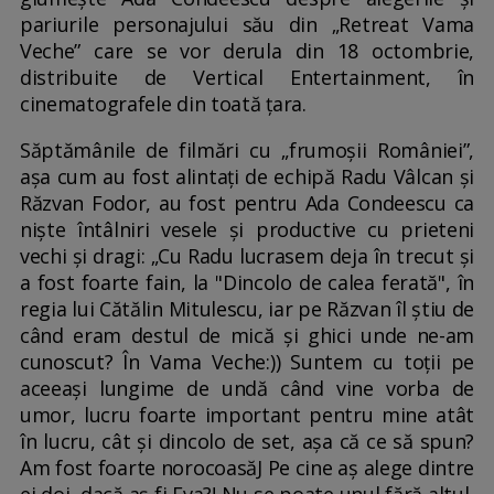
pariurile personajului său din „Retreat Vama
Veche” care se vor derula din 18 octombrie,
distribuite de Vertical Entertainment, în
cinematografele din toată țara.
Săptămânile de filmări cu „frumoșii României”,
așa cum au fost alintați de echipă Radu Vâlcan și
Răzvan Fodor, au fost pentru Ada Condeescu ca
niște întâlniri vesele și productive cu prieteni
vechi și dragi: „Cu Radu lucrasem deja în trecut și
a fost foarte fain, la "Dincolo de calea ferată", în
regia lui Cătălin Mitulescu, iar pe Răzvan îl știu de
când eram destul de mică și ghici unde ne-am
cunoscut? În Vama Veche:)) Suntem cu toții pe
aceeași lungime de undă când vine vorba de
umor, lucru foarte important pentru mine atât
în lucru, cât și dincolo de set, așa că ce să spun?
Am fost foarte norocoasăJ Pe cine aș alege dintre