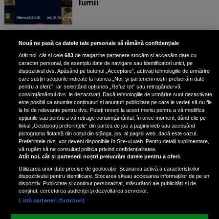
lumii
Proiecție specială a filmului
Nouă ne pasă ca datele tale personale să rămână confidențiale
Retreat Vama Veche, în prezența
Atât noi, cât și cele
683
de magazine partenere stocăm și accesăm date cu
echipei, la Happy Cinema Vitantis!
caracter personal, de exemplu date de navigare sau identificatori unici, pe
dispozitivul dvs. Apăsând pe butonul „Acceptare”, activați tehnologiile de urmărire
care susțin scopurile indicate la rubrica „Noi, și partenerii noștri prelucrăm date
pentru a oferi:”, iar selectând opțiunea „Refuz tot” sau retragându-vă
consimțământul dvs. le dezactivați. Dacă tehnologiile de urmărire sunt dezactivate,
este posibil ca anumite conținuturi și anunțuri publicitare pe care le vedeți să nu fie
Povestiri din pământ și hârtie /
la fel de relevante pentru dvs. Puteți reveni la acest meniu pentru a vă modifica
Copilul tuturor - Două invitații la
opțiunile sau pentru a vă retrage consimțământul, în orice moment, dând clic pe
linkul „Gestionați preferințele” din partea de jos a paginii web sau accesând
teatru!
pictograma flotantă din colțul din stânga, jos, al paginii web, dacă este cazul.
Vă prezentăm programul de joi,...
Preferințele dvs. vor deveni disponibile în Site-ul web. Pentru detalii suplimentare,
vă rugăm să ne consultați politica privind confidențialitatea.
Atât noi, cât și partenerii noștri prelucrăm datele pentru a oferi:
Utilizarea unor date precise de geolocație. Scanarea activă a caracteristicilor
dispozitivului pentru identificare. Stocarea și/sau accesarea informațiilor de pe un
dispozitiv. Publicitate și conținut personalizat, măsurători ale publicității și de
conținut, cercetarea audienței și dezvoltarea serviciilor.
Listă parteneri (furnizori)
Vezi varianta Desktop