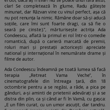
ei doi, dacă aș fi Eva?! Nu se poate unul fără altul,
clar! Se completează în glume, Radu gătește
minunat, dar Răzvan vine cu vinul perfect, așa că
nu pot renunța la nimic. Rămâne doar să-și aducă
soțiile, care îmi sunt foarte dragi, ca să fie o
seară pe cinste:).”, mărturisește actrița Ada
Condeescu, aflată la primul ei rol într-o comedie
romantică, după o carieră marcată de premii,
roluri mari și prestații actoricești apreciate
national și internațional în nenumărate drame și
filme de autor.
Ada Condeescu îndeamnă pe toată lumea să facă
terapia „Retreat Vama Veche”, în
cinematografele din întreaga țară, din 18
octombrie pentru a se regăsi, a râde, a pica pe
gânduri, a-și aminti de prietenii adevărați și a se
distra din plin, ca și când ar fi în Vamă, cu gașca:
„E un film curat, cu un umor ascuțit, dar tandru.