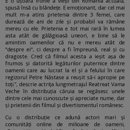
E o ușoară ironie a vieții din România actuală,
spusă însă cu blândețe. E emoționant, dar cel mai
mult m-a atins prietenia dintre 3 femei, care
durează de ani de zile și probabil va rămâne
mereu cu ele. Prietenia e tot mai rară în lumea
asta atât de gălăgioasă uneori, e bine să le
amintim oamenilor că nu e mereu atât de
"despre ei", ci despre a fi împreună, real și cu
dragoste. Cred că filmul acesta a ieșit așa de
frumos și datorită legăturilor puternice dintre
oamenii care au lucrat la el și a felului în care
regizorul Petre Năstase a reușit să-i apropie pe
toți.”, descrie actrița lungmetrajul Reatreat Vama
Veche în distribuția căruia se regăsesc unele
dintre cele mai cunoscute și apreciate nume, dar
și prietenii din filmul și divertismentul românesc.
Cu o distribuție ce adună actori mari și
comunități online de milioane de oameni,