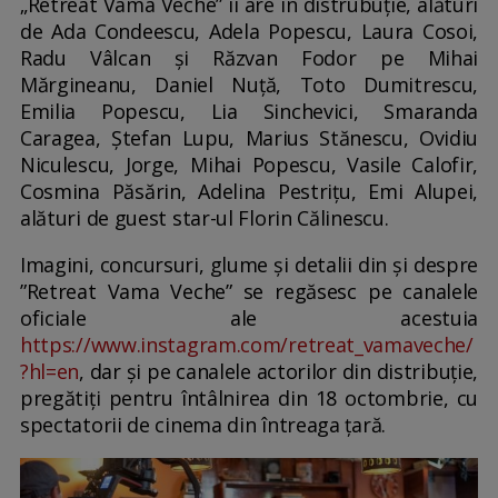
„Retreat Vama Veche” îi are în distrubuție, alături
de Ada Condeescu, Adela Popescu, Laura Cosoi,
Radu Vâlcan și Răzvan Fodor pe Mihai
Mărgineanu, Daniel Nuță, Toto Dumitrescu,
Emilia Popescu, Lia Sinchevici, Smaranda
Caragea, Ștefan Lupu, Marius Stănescu, Ovidiu
Niculescu, Jorge, Mihai Popescu, Vasile Calofir,
Cosmina Păsărin, Adelina Pestrițu, Emi Alupei,
alături de guest star-ul Florin Călinescu.
Imagini, concursuri, glume și detalii din și despre
”Retreat Vama Veche” se regăsesc pe canalele
oficiale ale acestuia
https://www.instagram.com/retreat_vamaveche/
?hl=en
, dar și pe canalele actorilor din distribuție,
pregătiți pentru întâlnirea din 18 octombrie, cu
spectatorii de cinema din întreaga țară.