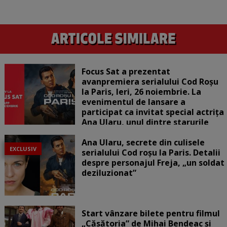
Focus Sat a prezentat
avanpremiera serialului Cod Roșu
la Paris, Ieri, 26 noiembrie. La
evenimentul de lansare a
participat ca invitat special actrița
Ana Ularu, unul dintre starurile
serialului
Ana Ularu, secrete din culisele
EXCLUSIV
serialului Cod roșu la Paris. Detalii
despre personajul Freja, „un soldat
deziluzionat”
Start vânzare bilete pentru filmul
„Căsătoria” de Mihai Bendeac și