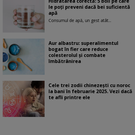
Hidratarea corectă: 5 boli pe care
le poți preveni dacă bei suficientă
apă
Consumul de apă, un gest atât...
Aur albastru: superalimentul
bogat în fier care reduce
colesterolul și combate
îmbătrânirea
Cele trei zodii chinezești cu noroc
la bani în februarie 2025. Vezi dacă
te afli printre ele