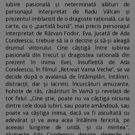
iubire pasională și neterminată alături de
personajul interpretat de Radu Vâlcan și
prezentul imblanzit de o dragoste rațională, ca la
carte, cu o „partidă bună”, mai precis personajul
interpretat de Răzvan Fodor, Eva, jucată de Ada
Condeescu, trebuie să ia o decizie și să-și aleagă
drumul viitorului. Cine câștigă între iubirea
pasională din trecut și dragostea ratională din
prezent în inima Evei, însuflețită de Ada
Condeescu, în filmul „Retreat Vama Veche”, se va
decide după o avalansă de întâmplări, întâlniri,
distracții, dar și lacrimi, încurcături amuzante,
hohote de râs, răsărituri în Vamă și revelații de
tot felul. „Cine știe, poate nu va câștiga niciuna
dintre cele două iubiri, sau poate amândouă, sau
poate va câștiga inima, dacă va fi ascultată cu
adevărat și va avea acea întâlnire fericită, pe
aceeași lungime de undă, și cu mintea.”,
glumește Ada Condeescu despre alegerile și