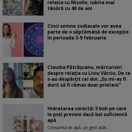
relația cu Nicolle, iubita mai
tânără cu 40 de ani
Cinci semne zodiacale vor avea
parte de o săptămână de excepție
în perioada 3-9 februarie
Claudia Pătrășcanu, mărturisiri
despre relația cu Liviu Vârciu. De ce
s-au despărțit cei doi: „Eu mi-aș fi
dorit să fi rămas doar prieteni”
Hidratarea corectă: 5 boli pe care
le poți preveni dacă bei suficientă
apă
Consumul de apă, un gest atât...