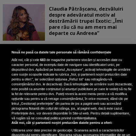
Claudia Pătrășcanu, dezvăluiri
despre adevăratul motiv al
destrămării trupei Exotic: „Îmi
pare rău că nu am mers mai
departe cu Andreea”
Scene incredibile! Ilinca Vandici a
Nouă ne pasă ca datele tale personale să rămână confidențiale
pus mâna pe aparatul de
Atât noi, cât și cele
683
de magazine partenere stocăm și accesăm date cu
fotografiat al unui paparazzo și i l-
caracter personal, de exemplu date de navigare sau identificatori unici, pe
a aruncat la gunoi: „S-a dus la
dispozitivul dvs. Apăsând pe butonul „Acceptare”, activați tehnologiile de urmărire
poliție. Nu mai aveam aer”
care susțin scopurile indicate la rubrica „Noi, și partenerii noștri prelucrăm date
pentru a oferi:”, iar selectând opțiunea „Refuz tot” sau retragându-vă
consimțământul dvs. le dezactivați. Dacă tehnologiile de urmărire sunt dezactivate,
este posibil ca anumite conținuturi și anunțuri publicitare pe care le vedeți să nu fie
Oana Moșneagu, mărturisiri
la fel de relevante pentru dvs. Puteți reveni la acest meniu pentru a vă modifica
despre începutul relației cu Vlad
opțiunile sau pentru a vă retrage consimțământul, în orice moment, dând clic pe
linkul „Gestionați preferințele” din partea de jos a paginii web sau accesând
Gherman: „Eu am fost îngrozită de
pictograma flotantă din colțul din stânga, jos, al paginii web, dacă este cazul.
aceasta posibilă relație”
Preferințele dvs. vor deveni disponibile în Site-ul web. Pentru detalii suplimentare,
vă rugăm să ne consultați politica privind confidențialitatea.
Atât noi, cât și partenerii noștri prelucrăm datele pentru a oferi:
Utilizarea unor date precise de geolocație. Scanarea activă a caracteristicilor
dispozitivului pentru identificare. Stocarea și/sau accesarea informațiilor de pe un