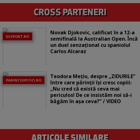
Novak Djokovic, calificat în a 12-a
DCSPORT.RO
semifinală la Australian Open. Încă
un duel senzațional cu spaniolul
Carlos Alcaraz
Teodora Mețiu, despre „ZIDURILE”
PARINTISIPITICI.RO
între care părinții își cresc copiii:
„Nu cred că există ceva mai
periculos! De ce insistăm noi să-i
băgăm în așa ceva?” / VIDEO