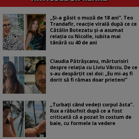
„Și-a găsit o muză de 18 ani”. Teo
Trandafir, reacție virală după ce ce
Cătălin Botezatu și-a asumat
relația cu Nicolle, iubita mai
tânără cu 40 de ani
Claudia Pătrășcanu, mărturisiri
despre relația cu Liviu Vârciu. De ce
s-au despărțit cei doi: „Eu mi-aș fi
dorit să fi rămas doar prieteni”
„Turbați când vedeți corpul ăsta”.
Rux a răbufnit după ce a fost
criticată că a pozat în costum de
baie, cu formele la vedere