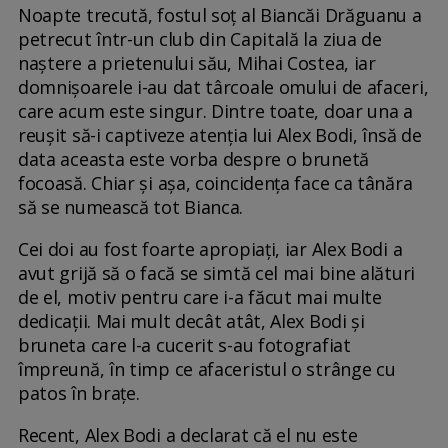
Noapte trecută, fostul soț al Biancăi Drăguanu a
petrecut într-un club din Capitală la ziua de
naștere a prietenului său, Mihai Costea, iar
domnișoarele i-au dat târcoale omului de afaceri,
care acum este singur. Dintre toate, doar una a
reușit să-i captiveze atenția lui Alex Bodi, însă de
data aceasta este vorba despre o brunetă
focoasă. Chiar și așa, coincidența face ca tânăra
să se numească tot Bianca.
Cei doi au fost foarte apropiați, iar Alex Bodi a
avut grijă să o facă se simtă cel mai bine alături
de el, motiv pentru care i-a făcut mai multe
dedicații. Mai mult decât atât, Alex Bodi și
bruneta care l-a cucerit s-au fotografiat
împreună, în timp ce afaceristul o strânge cu
patos în brațe.
Recent, Alex Bodi a declarat că el nu este