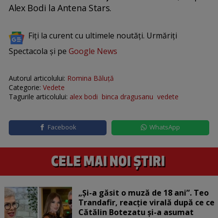
Alex Bodi la Antena Stars.
Fiți la curent cu ultimele noutăți. Urmăriți
Spectacola și pe
Google News
Autorul articolului:
Romina Băluță
Categorie:
Vedete
Tagurile articolului:
alex bodi
binca dragusanu
vedete
Facebook
WhatsApp
„Și-a găsit o muză de 18 ani”. Teo
Trandafir, reacție virală după ce ce
Cătălin Botezatu și-a asumat