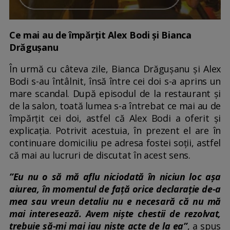
Ce mai au de împărțit Alex Bodi și Bianca
Drăgușanu
În urmă cu câteva zile, Bianca Drăgușanu și Alex
Bodi s-au întâlnit, însă între cei doi s-a aprins un
mare scandal. După episodul de la restaurant și
de la salon, toată lumea s-a întrebat ce mai au de
împărțit cei doi, astfel că Alex Bodi a oferit și
explicația. Potrivit acestuia, în prezent el are în
continuare domiciliu pe adresa fostei soții, astfel
că mai au lucruri de discutat în acest sens.
”Eu nu o să mă aflu niciodată în niciun loc așa
aiurea, în momentul de față orice declarație de-a
mea sau vreun detaliu nu e necesară că nu mă
mai interesează. Avem niște chestii de rezolvat,
trebuie să-mi mai iau niște acte de la ea”
, a spus