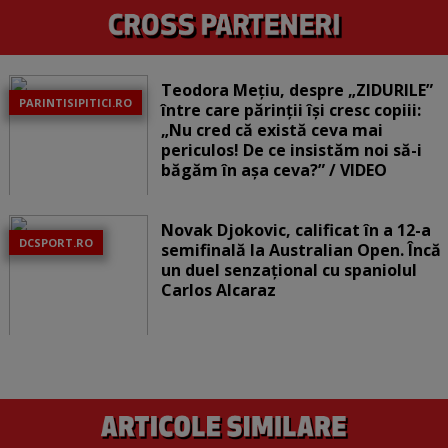
Teodora Mețiu, despre „ZIDURILE”
PARINTISIPITICI.RO
între care părinții își cresc copiii:
„Nu cred că există ceva mai
periculos! De ce insistăm noi să-i
băgăm în așa ceva?” / VIDEO
Novak Djokovic, calificat în a 12-a
DCSPORT.RO
semifinală la Australian Open. Încă
un duel senzațional cu spaniolul
Carlos Alcaraz