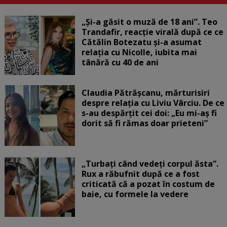
„Și-a găsit o muză de 18 ani”. Teo
Trandafir, reacție virală după ce ce
Cătălin Botezatu și-a asumat
relația cu Nicolle, iubita mai
tânără cu 40 de ani
Claudia Pătrășcanu, mărturisiri
despre relația cu Liviu Vârciu. De ce
s-au despărțit cei doi: „Eu mi-aș fi
dorit să fi rămas doar prieteni”
„Turbați când vedeți corpul ăsta”.
Rux a răbufnit după ce a fost
criticată că a pozat în costum de
baie, cu formele la vedere