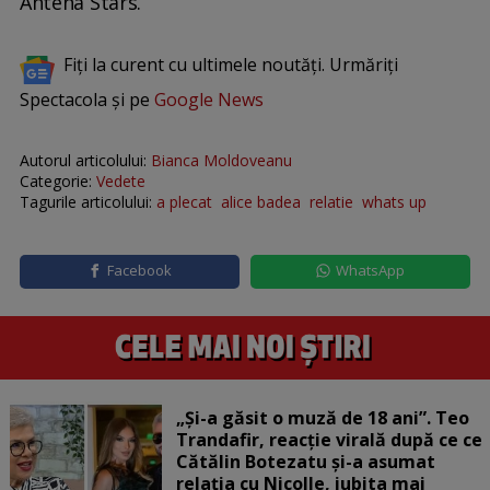
Antena Stars.
Fiți la curent cu ultimele noutăți. Urmăriți
Spectacola și pe
Google News
Autorul articolului:
Bianca Moldoveanu
Categorie:
Vedete
Tagurile articolului:
a plecat
alice badea
relatie
whats up
Facebook
WhatsApp
„Și-a găsit o muză de 18 ani”. Teo
Trandafir, reacție virală după ce ce
Cătălin Botezatu și-a asumat
relația cu Nicolle, iubita mai