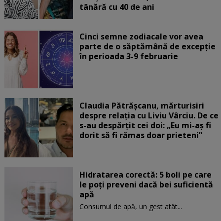
tânără cu 40 de ani
Cinci semne zodiacale vor avea
parte de o săptămână de excepție
în perioada 3-9 februarie
Claudia Pătrășcanu, mărturisiri
despre relația cu Liviu Vârciu. De ce
s-au despărțit cei doi: „Eu mi-aș fi
dorit să fi rămas doar prieteni”
Hidratarea corectă: 5 boli pe care
le poți preveni dacă bei suficientă
apă
Consumul de apă, un gest atât...