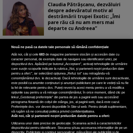
Claudia Pătrășcanu, dezvăluiri
despre adevăratul motiv al
destrămării trupei Exotic: „Îmi
pare rău că nu am mers mai
departe cu Andreea”
Scene incredibile! Ilinca Vandici a
Nouă ne pasă ca datele tale personale să rămână confidențiale
pus mâna pe aparatul de
Atât noi, cât și cele
683
de magazine partenere stocăm și accesăm date cu
fotografiat al unui paparazzo și i l-
caracter personal, de exemplu date de navigare sau identificatori unici, pe
a aruncat la gunoi: „S-a dus la
dispozitivul dvs. Apăsând pe butonul „Acceptare”, activați tehnologiile de urmărire
poliție. Nu mai aveam aer”
care susțin scopurile indicate la rubrica „Noi, și partenerii noștri prelucrăm date
pentru a oferi:”, iar selectând opțiunea „Refuz tot” sau retragându-vă
consimțământul dvs. le dezactivați. Dacă tehnologiile de urmărire sunt dezactivate,
este posibil ca anumite conținuturi și anunțuri publicitare pe care le vedeți să nu fie
Oana Moșneagu, mărturisiri
la fel de relevante pentru dvs. Puteți reveni la acest meniu pentru a vă modifica
despre începutul relației cu Vlad
opțiunile sau pentru a vă retrage consimțământul, în orice moment, dând clic pe
linkul „Gestionați preferințele” din partea de jos a paginii web sau accesând
Gherman: „Eu am fost îngrozită de
pictograma flotantă din colțul din stânga, jos, al paginii web, dacă este cazul.
aceasta posibilă relație”
Preferințele dvs. vor deveni disponibile în Site-ul web. Pentru detalii suplimentare,
vă rugăm să ne consultați politica privind confidențialitatea.
Atât noi, cât și partenerii noștri prelucrăm datele pentru a oferi:
Utilizarea unor date precise de geolocație. Scanarea activă a caracteristicilor
dispozitivului pentru identificare. Stocarea și/sau accesarea informațiilor de pe un
dispozitiv. Publicitate și conținut personalizat, măsurători ale publicității și de