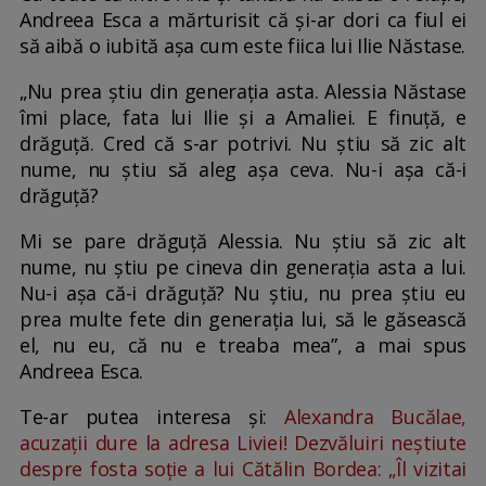
Andreea Esca a mărturisit că și-ar dori ca fiul ei
să aibă o iubită așa cum este fiica lui Ilie Năstase.
„Nu prea știu din generația asta. Alessia Năstase
îmi place, fata lui Ilie și a Amaliei. E finuță, e
drăguță. Cred că s-ar potrivi. Nu știu să zic alt
nume, nu știu să aleg așa ceva. Nu-i așa că-i
drăguță?
Mi se pare drăguță Alessia. Nu știu să zic alt
nume, nu știu pe cineva din generația asta a lui.
Nu-i așa că-i drăguță? Nu știu, nu prea știu eu
prea multe fete din generația lui, să le găsească
el, nu eu, că nu e treaba mea”, a mai spus
Andreea Esca.
Te-ar putea interesa și:
Alexandra Bucălae,
acuzații dure la adresa Liviei! Dezvăluiri neștiute
despre fosta soție a lui Cătălin Bordea: „Îl vizitai