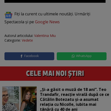
Fiți la curent cu ultimele noutăți. Urmăriți
Spectacola și pe
Google News
Autorul articolului:
Valentina Miu
Categorie:
Vedete
Facebook
WhatsApp
„Și-a găsit o muză de 18 ani”. Teo
Trandafir, reacție virală după ce ce
Cătălin Botezatu și-a asumat
relația cu Nicolle, iubita mai
tânără cu 40 de ani