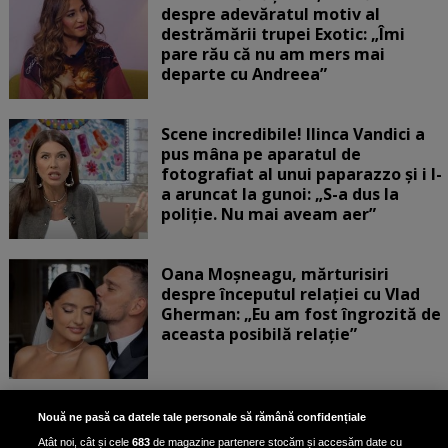
despre adevăratul motiv al
destrămării trupei Exotic: „Îmi
pare rău că nu am mers mai
departe cu Andreea”
Scene incredibile! Ilinca Vandici a
pus mâna pe aparatul de
fotografiat al unui paparazzo și i l-
a aruncat la gunoi: „S-a dus la
poliție. Nu mai aveam aer”
Oana Moșneagu, mărturisiri
despre începutul relației cu Vlad
Gherman: „Eu am fost îngrozită de
aceasta posibilă relație”
Unde locuiesc Alberto Guță și
Nouă ne pasă ca datele tale personale să rămână confidențiale
iubita lui, după ce au plecat din
Atât noi, cât și cele
683
de magazine partenere stocăm și accesăm date cu