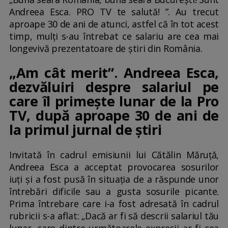
Andreea Esca. PRO TV te salută! ”. Au trecut
aproape 30 de ani de atunci, astfel că în tot acest
timp, mulți s-au întrebat ce salariu are cea mai
longevivă prezentatoare de știri din România.
„Am cât merit”. Andreea Esca,
dezvăluiri despre salariul pe
care îl primește lunar de la Pro
TV, după aproape 30 de ani de
la primul jurnal de știri
Invitată în cadrul emisiunii lui Cătălin Măruță,
Andreea Esca a acceptat provocarea sosurilor
iuți și a fost pusă în situația de a răspunde unor
întrebări dificile sau a gusta sosurile picante.
Prima întrebare care i-a fost adresată în cadrul
rubricii s-a aflat: „Dacă ar fi să descrii salariul tău
lunar, care dintre următoarele expresii ar fi cea