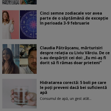
Cinci semne zodiacale vor avea
parte de o săptămână de excepție
în perioada 3-9 februarie
Claudia Pătrășcanu, mărturisiri
despre relația cu Liviu Vârciu. De ce
s-au despărțit cei doi: „Eu mi-aș fi
dorit să fi rămas doar prieteni”
Hidratarea corectă: 5 boli pe care
le poți preveni dacă bei suficientă
apă
Consumul de apă, un gest atât...