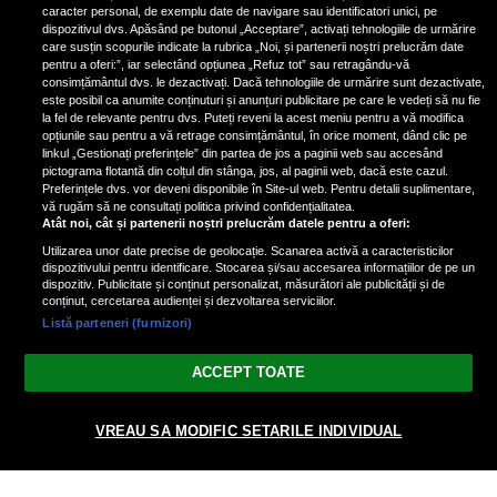
casa Narcisei Balaban: „Noi
caracter personal, de exemplu date de navigare sau identificatori unici, pe
suntem într-o casă cu două-trei
dispozitivul dvs. Apăsând pe butonul „Acceptare”, activați tehnologiile de urmărire
etaje”
care susțin scopurile indicate la rubrica „Noi, și partenerii noștri prelucrăm date
pentru a oferi:”, iar selectând opțiunea „Refuz tot” sau retragându-vă
consimțământul dvs. le dezactivați. Dacă tehnologiile de urmărire sunt dezactivate,
este posibil ca anumite conținuturi și anunțuri publicitare pe care le vedeți să nu fie
Oana Roman, achiziție după
la fel de relevante pentru dvs. Puteți reveni la acest meniu pentru a vă modifica
achiziție. Suma exorbitantă pe
opțiunile sau pentru a vă retrage consimțământul, în orice moment, dând clic pe
linkul „Gestionați preferințele” din partea de jos a paginii web sau accesând
care a scos-o din buzunar pentru o
pictograma flotantă din colțul din stânga, jos, al paginii web, dacă este cazul.
pereche de ochelari de soare și un
Preferințele dvs. vor deveni disponibile în Site-ul web. Pentru detalii suplimentare,
parfum
vă rugăm să ne consultați politica privind confidențialitatea.
Atât noi, cât și partenerii noștri prelucrăm datele pentru a oferi:
Utilizarea unor date precise de geolocație. Scanarea activă a caracteristicilor
dispozitivului pentru identificare. Stocarea și/sau accesarea informațiilor de pe un
dispozitiv. Publicitate și conținut personalizat, măsurători ale publicității și de
conținut, cercetarea audienței și dezvoltarea serviciilor.
Listă parteneri (furnizori)
Vezi varianta Desktop
ACCEPT TOATE
Politica de confidențialitate
Politica cookies
Gestionați preferințele
|
|
© 2026 spectacola.ro | Toate drepturile rezervate.
VREAU SA MODIFIC SETARILE INDIVIDUAL
nxt.196