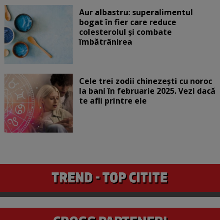
Aur albastru: superalimentul
bogat în fier care reduce
colesterolul și combate
îmbătrânirea
Cele trei zodii chinezești cu noroc
la bani în februarie 2025. Vezi dacă
te afli printre ele