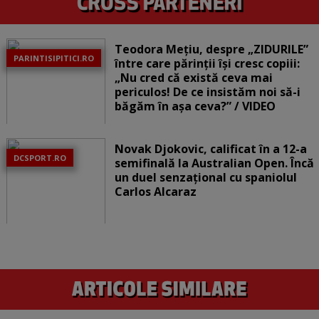
Teodora Mețiu, despre „ZIDURILE”
PARINTISIPITICI.RO
între care părinții își cresc copiii:
„Nu cred că există ceva mai
periculos! De ce insistăm noi să-i
băgăm în așa ceva?” / VIDEO
Novak Djokovic, calificat în a 12-a
DCSPORT.RO
semifinală la Australian Open. Încă
un duel senzațional cu spaniolul
Carlos Alcaraz