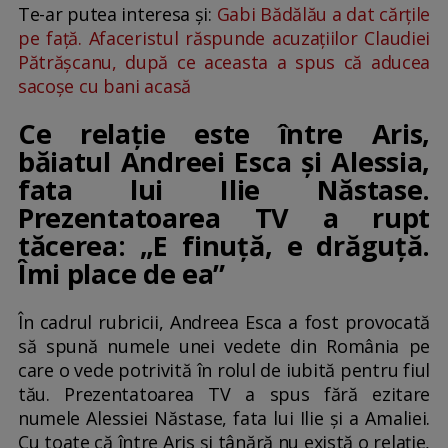
Te-ar putea interesa și:
Gabi Bădălău a dat cărțile
pe față. Afaceristul răspunde acuzațiilor Claudiei
Pătrășcanu, după ce aceasta a spus că aducea
sacoșe cu bani acasă
Ce relație este între Aris,
băiatul Andreei Esca și Alessia,
fata lui Ilie Năstase.
Prezentatoarea TV a rupt
tăcerea: „E finuță, e drăguță.
Îmi place de ea”
În cadrul rubricii, Andreea Esca a fost provocată
să spună numele unei vedete din România pe
care o vede potrivită în rolul de iubită pentru fiul
tău. Prezentatoarea TV a spus fără ezitare
numele Alessiei Năstase, fata lui Ilie și a Amaliei.
Cu toate că între Aris și tânără nu există o relație,