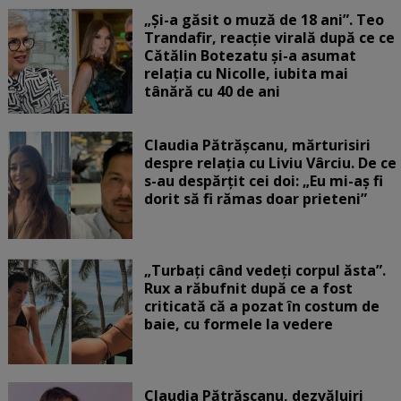
„Și-a găsit o muză de 18 ani”. Teo
Trandafir, reacție virală după ce ce
Cătălin Botezatu și-a asumat
relația cu Nicolle, iubita mai
tânără cu 40 de ani
Claudia Pătrășcanu, mărturisiri
despre relația cu Liviu Vârciu. De ce
s-au despărțit cei doi: „Eu mi-aș fi
dorit să fi rămas doar prieteni”
„Turbați când vedeți corpul ăsta”.
Rux a răbufnit după ce a fost
criticată că a pozat în costum de
baie, cu formele la vedere
Claudia Pătrășcanu, dezvăluiri