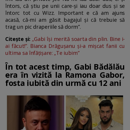
întors, că știu pe unii care-și iau doar dus și se
întorc tot cu Wizz. Important e că am ajuns
acasă, că-mi am găsit bagajul și că trebuie să
trag un pic draperiile să dorm”.
Citește și:
„Gabi își merită soarta din plin. Bine i-
ai făcut!”. Bianca Drăgușanu și-a mișcat fanii cu
ultima sa înfățișare: „Te iubim”
În tot acest timp, Gabi Bădălău
era în vizită la Ramona Gabor,
fosta iubită din urmă cu 12 ani