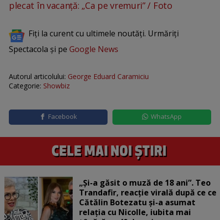
plecat în vacanță: „Ca pe vremuri” / Foto
Fiți la curent cu ultimele noutăți. Urmăriți
Spectacola și pe
Google News
Autorul articolului:
George Eduard Caramiciu
Categorie:
Showbiz
Facebook
WhatsApp
„Și-a găsit o muză de 18 ani”. Teo
Trandafir, reacție virală după ce ce
Cătălin Botezatu și-a asumat
relația cu Nicolle, iubita mai