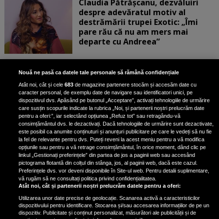
Claudia Pătrășcanu, dezvăluiri
despre adevăratul motiv al
destrămării trupei Exotic: „Îmi
pare rău că nu am mers mai
departe cu Andreea”
Scene incredibile! Ilinca Vandici a
Nouă ne pasă ca datele tale personale să rămână confidențiale
pus mâna pe aparatul de
Atât noi, cât și cele
683
de magazine partenere stocăm și accesăm date cu
fotografiat al unui paparazzo și i l-
caracter personal, de exemplu date de navigare sau identificatori unici, pe
a aruncat la gunoi: „S-a dus la
dispozitivul dvs. Apăsând pe butonul „Acceptare”, activați tehnologiile de urmărire
poliție. Nu mai aveam aer”
care susțin scopurile indicate la rubrica „Noi, și partenerii noștri prelucrăm date
pentru a oferi:”, iar selectând opțiunea „Refuz tot” sau retragându-vă
consimțământul dvs. le dezactivați. Dacă tehnologiile de urmărire sunt dezactivate,
este posibil ca anumite conținuturi și anunțuri publicitare pe care le vedeți să nu fie
Oana Moșneagu, mărturisiri
la fel de relevante pentru dvs. Puteți reveni la acest meniu pentru a vă modifica
despre începutul relației cu Vlad
opțiunile sau pentru a vă retrage consimțământul, în orice moment, dând clic pe
linkul „Gestionați preferințele” din partea de jos a paginii web sau accesând
Gherman: „Eu am fost îngrozită de
pictograma flotantă din colțul din stânga, jos, al paginii web, dacă este cazul.
aceasta posibilă relație”
Preferințele dvs. vor deveni disponibile în Site-ul web. Pentru detalii suplimentare,
vă rugăm să ne consultați politica privind confidențialitatea.
Atât noi, cât și partenerii noștri prelucrăm datele pentru a oferi:
Utilizarea unor date precise de geolocație. Scanarea activă a caracteristicilor
dispozitivului pentru identificare. Stocarea și/sau accesarea informațiilor de pe un
dispozitiv. Publicitate și conținut personalizat, măsurători ale publicității și de