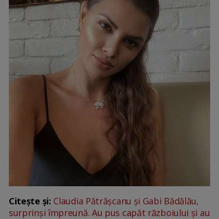
Citește și:
Claudia Pătrășcanu și Gabi Bădălău,
surprinși împreună. Au pus capăt războiului și au