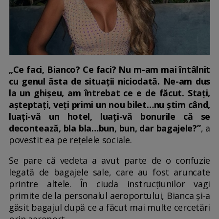
„Ce faci, Bianco? Ce faci? Nu m-am mai întâlnit
cu genul ăsta de situații niciodată. Ne-am dus
la un ghișeu, am întrebat ce e de făcut. Stați,
așteptați, veți primi un nou bilet…nu știm când,
luați-vă un hotel, luați-vă bonurile că se
decontează, bla bla…bun, bun, dar bagajele?”
, a
povestit ea pe rețelele sociale.
Se pare că vedeta a avut parte de o confuzie
legată de bagajele sale, care au fost aruncate
printre altele. În ciuda instrucțiunilor vagi
primite de la personalul aeroportului, Bianca și-a
găsit bagajul după ce a făcut mai multe cercetări
prin aeroport.