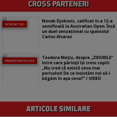
Novak Djokovic, calificat în a 12-a
DCSPORT.RO
semifinală la Australian Open. Încă
un duel senzațional cu spaniolul
Carlos Alcaraz
Teodora Mețiu, despre „ZIDURILE”
PARINTISIPITICI.RO
între care părinții își cresc copiii:
„Nu cred că există ceva mai
periculos! De ce insistăm noi să-i
băgăm în așa ceva?” / VIDEO