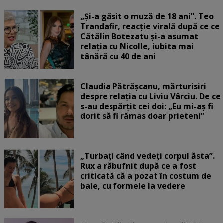
„Și-a găsit o muză de 18 ani”. Teo
Trandafir, reacție virală după ce ce
Cătălin Botezatu și-a asumat
relația cu Nicolle, iubita mai
tânără cu 40 de ani
Claudia Pătrășcanu, mărturisiri
despre relația cu Liviu Vârciu. De ce
s-au despărțit cei doi: „Eu mi-aș fi
dorit să fi rămas doar prieteni”
„Turbați când vedeți corpul ăsta”.
Rux a răbufnit după ce a fost
criticată că a pozat în costum de
baie, cu formele la vedere