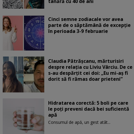
tânără cu 40 de ani
Cinci semne zodiacale vor avea
parte de o săptămână de excepție
în perioada 3-9 februarie
Claudia Pătrășcanu, mărturisiri
despre relația cu Liviu Vârciu. De ce
s-au despărțit cei doi: „Eu mi-aș fi
dorit să fi rămas doar prieteni”
Hidratarea corectă: 5 boli pe care
le poți preveni dacă bei suficientă
apă
Consumul de apă, un gest atât...