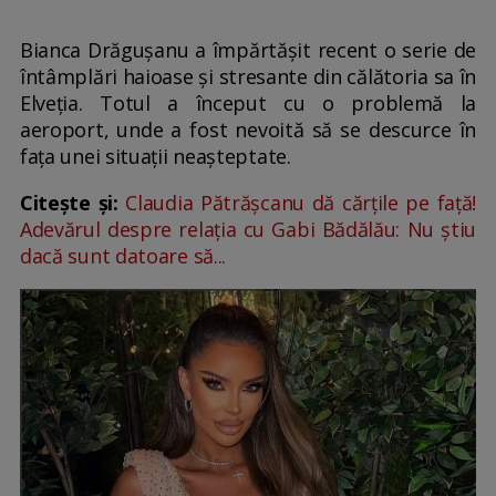
Bianca Drăgușanu a împărtășit recent o serie de
întâmplări haioase și stresante din călătoria sa în
Elveția. Totul a început cu o problemă la
aeroport, unde a fost nevoită să se descurce în
fața unei situații neașteptate.
Citește și:
Claudia Pătrășcanu dă cărțile pe față!
Adevărul despre relația cu Gabi Bădălău: Nu știu
dacă sunt datoare să...