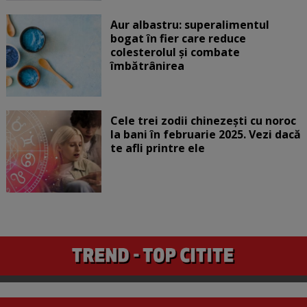
Aur albastru: superalimentul
bogat în fier care reduce
colesterolul și combate
îmbătrânirea
Cele trei zodii chinezești cu noroc
la bani în februarie 2025. Vezi dacă
te afli printre ele