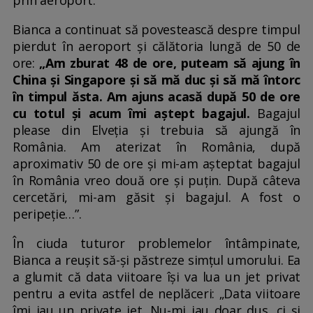
Bianca a continuat să povestească despre timpul
pierdut în aeroport și călătoria lungă de 50 de
ore:
„Am zburat 48 de ore, puteam să ajung în
China și Singapore și să mă duc și să mă întorc
în timpul ăsta. Am ajuns acasă după 50 de ore
cu totul și acum îmi aștept bagajul.
Bagajul
please din Elveția și trebuia să ajungă în
România. Am aterizat în România, după
aproximativ 50 de ore și mi-am așteptat bagajul
în România vreo două ore și puțin. După câteva
cercetări, mi-am găsit și bagajul. A fost o
peripeție…”.
În ciuda tuturor problemelor întâmpinate,
Bianca a reușit să-și păstreze simțul umorului. Ea
a glumit că data viitoare își va lua un jet privat
pentru a evita astfel de neplăceri: „Data viitoare
îmi iau un private jet. Nu-mi iau doar dus, ci și