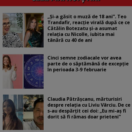
„Și-a găsit o muză de 18 ani”. Teo
Trandafir, reacție virală după ce ce
Cătălin Botezatu și-a asumat
relația cu Nicolle, iubita mai
tânără cu 40 de ani
Cinci semne zodiacale vor avea
parte de o săptămână de excepție
în perioada 3-9 februarie
Claudia Pătrășcanu, mărturisiri
despre relația cu Liviu Vârciu. De ce
s-au despărțit cei doi: „Eu mi-aș fi
dorit să fi rămas doar prieteni”