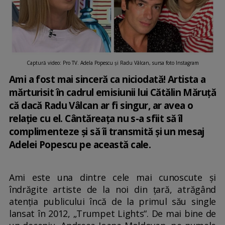
Captură video: Pro TV. Adela Popescu și Radu Vâlcan, sursa foto Instagram
Ami a fost mai sinceră ca niciodată! Artista a
mărturisit în cadrul emisiunii lui Cătălin Măruță
că dacă Radu Vâlcan ar fi singur, ar avea o
relație cu el. Cântăreața nu s-a sfiit să îl
complimenteze și să îi transmită și un mesaj
Adelei Popescu pe această cale.
Ami este una dintre cele mai cunoscute și
îndrăgite artiste de la noi din țară, atrăgând
atenția publicului încă de la primul său single
lansat în 2012, „Trumpet Lights“. De mai bine de