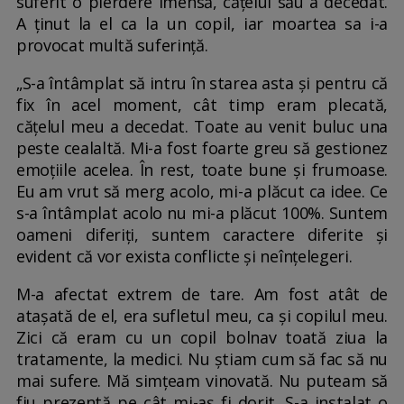
suferit o pierdere imensă, cățelul său a decedat.
A ținut la el ca la un copil, iar moartea sa i-a
provocat multă suferință.
„S-a întâmplat să intru în starea asta și pentru că
fix în acel moment, cât timp eram plecată,
cățelul meu a decedat. Toate au venit buluc una
peste cealaltă. Mi-a fost foarte greu să gestionez
emoțiile acelea. În rest, toate bune și frumoase.
Eu am vrut să merg acolo, mi-a plăcut ca idee. Ce
s-a întâmplat acolo nu mi-a plăcut 100%. Suntem
oameni diferiți, suntem caractere diferite și
evident că vor exista conflicte și neînțelegeri.
M-a afectat extrem de tare. Am fost atât de
atașată de el, era sufletul meu, ca și copilul meu.
Zici că eram cu un copil bolnav toată ziua la
tratamente, la medici. Nu știam cum să fac să nu
mai sufere. Mă simțeam vinovată. Nu puteam să
fiu prezentă pe cât mi-aș fi dorit. S-a instalat o