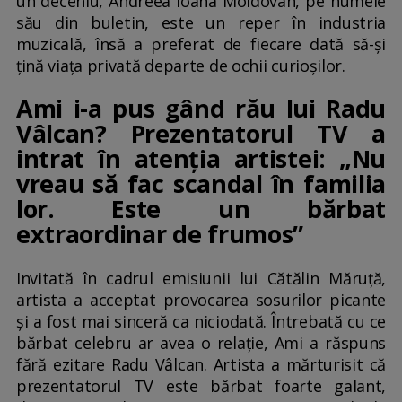
un deceniu, Andreea Ioana Moldovan, pe numele
său din buletin, este un reper în industria
muzicală, însă a preferat de fiecare dată să-și
țină viața privată departe de ochii curioșilor.
Ami i-a pus gând rău lui Radu
Vâlcan? Prezentatorul TV a
intrat în atenția artistei: „Nu
vreau să fac scandal în familia
lor. Este un bărbat
extraordinar de frumos”
Invitată în cadrul emisiunii lui Cătălin Măruță,
artista a acceptat provocarea sosurilor picante
și a fost mai sinceră ca niciodată. Întrebată cu ce
bărbat celebru ar avea o relație, Ami a răspuns
fără ezitare Radu Vâlcan. Artista a mărturisit că
prezentatorul TV este bărbat foarte galant,