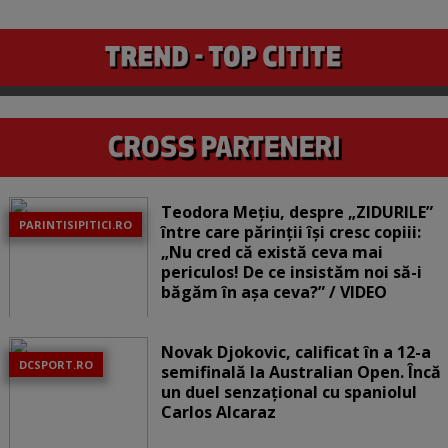
Teodora Mețiu, despre „ZIDURILE”
PARINTISIPITICI.RO
între care părinții își cresc copiii:
„Nu cred că există ceva mai
periculos! De ce insistăm noi să-i
băgăm în așa ceva?” / VIDEO
Novak Djokovic, calificat în a 12-a
DCSPORT.RO
semifinală la Australian Open. Încă
un duel senzațional cu spaniolul
Carlos Alcaraz