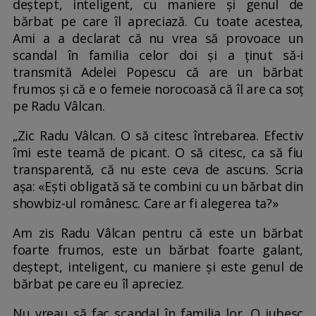
deștept, inteligent, cu maniere și genul de
bărbat pe care îl apreciază. Cu toate acestea,
Ami a a declarat că nu vrea să provoace un
scandal în familia celor doi și a ținut să-i
transmită Adelei Popescu că are un bărbat
frumos și că e o femeie norocoasă că îl are ca soț
pe Radu Vâlcan.
„Zic Radu Vâlcan. O să citesc întrebarea. Efectiv
îmi este teamă de picant. O să citesc, ca să fiu
transparentă, că nu este ceva de ascuns. Scria
așa: «Ești obligată să te combini cu un bărbat din
showbiz-ul românesc. Care ar fi alegerea ta?»
Am zis Radu Vâlcan pentru că este un bărbat
foarte frumos, este un bărbat foarte galant,
deștept, inteligent, cu maniere și este genul de
bărbat pe care eu îl apreciez.
Nu vreau să fac scandal în familia lor. O iubesc