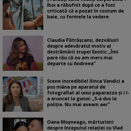
Rux a răbufnit după ce a fost
criticată că a pozat în costum de
baie, cu formele la vedere
Claudia Pătrășcanu, dezvăluiri
despre adevăratul motiv al
destrămării trupei Exotic: „Îmi
pare rău că nu am mers mai
departe cu Andreea”
Scene incredibile! Ilinca Vandici a
pus mâna pe aparatul de
fotografiat al unui paparazzo și i l-
a aruncat la gunoi: „S-a dus la
poliție. Nu mai aveam aer”
Oana Moșneagu, mărturisiri
despre începutul relației cu Vlad