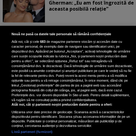
Gherman: „Eu am fost îngrozită de
aceasta posibilă relație”
Unde locuiesc Alberto Guță și
Nouă ne pasă ca datele tale personale să rămână confidențiale
iubita lui, după ce au plecat din
Atât noi, cât și cele
683
de magazine partenere stocăm și accesăm date cu
casa Narcisei Balaban: „Noi
caracter personal, de exemplu date de navigare sau identificatori unici, pe
suntem într-o casă cu două-trei
dispozitivul dvs. Apăsând pe butonul „Acceptare”, activați tehnologiile de urmărire
etaje”
care susțin scopurile indicate la rubrica „Noi, și partenerii noștri prelucrăm date
pentru a oferi:”, iar selectând opțiunea „Refuz tot” sau retragându-vă
consimțământul dvs. le dezactivați. Dacă tehnologiile de urmărire sunt dezactivate,
este posibil ca anumite conținuturi și anunțuri publicitare pe care le vedeți să nu fie
Oana Roman, achiziție după
la fel de relevante pentru dvs. Puteți reveni la acest meniu pentru a vă modifica
achiziție. Suma exorbitantă pe
opțiunile sau pentru a vă retrage consimțământul, în orice moment, dând clic pe
linkul „Gestionați preferințele” din partea de jos a paginii web sau accesând
care a scos-o din buzunar pentru o
pictograma flotantă din colțul din stânga, jos, al paginii web, dacă este cazul.
pereche de ochelari de soare și un
Preferințele dvs. vor deveni disponibile în Site-ul web. Pentru detalii suplimentare,
parfum
vă rugăm să ne consultați politica privind confidențialitatea.
Atât noi, cât și partenerii noștri prelucrăm datele pentru a oferi:
Utilizarea unor date precise de geolocație. Scanarea activă a caracteristicilor
dispozitivului pentru identificare. Stocarea și/sau accesarea informațiilor de pe un
dispozitiv. Publicitate și conținut personalizat, măsurători ale publicității și de
conținut, cercetarea audienței și dezvoltarea serviciilor.
Listă parteneri (furnizori)