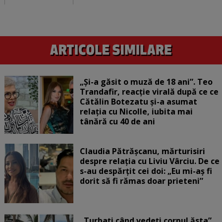
„Și-a găsit o muză de 18 ani”. Teo
Trandafir, reacție virală după ce ce
Cătălin Botezatu și-a asumat
relația cu Nicolle, iubita mai
tânără cu 40 de ani
Claudia Pătrășcanu, mărturisiri
despre relația cu Liviu Vârciu. De ce
s-au despărțit cei doi: „Eu mi-aș fi
dorit să fi rămas doar prieteni”
„Turbați când vedeți corpul ăsta”.