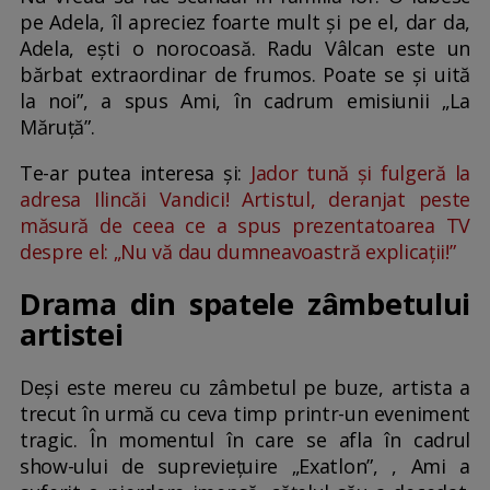
pe Adela, îl apreciez foarte mult și pe el, dar da,
Adela, ești o norocoasă. Radu Vâlcan este un
bărbat extraordinar de frumos. Poate se și uită
la noi”, a spus Ami, în cadrum emisiunii „La
Măruță”.
Te-ar putea interesa și:
Jador tună și fulgeră la
adresa Ilincăi Vandici! Artistul, deranjat peste
măsură de ceea ce a spus prezentatoarea TV
despre el: „Nu vă dau dumneavoastră explicații!”
Drama din spatele zâmbetului
artistei
Deși este mereu cu zâmbetul pe buze, artista a
trecut în urmă cu ceva timp printr-un eveniment
tragic. În momentul în care se afla în cadrul
show-ului de supreviețuire „Exatlon”, , Ami a