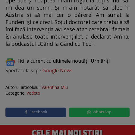
operație și noaptea m-am rugat la toți sfinții să-
mi dea un semn. Și m-am hotărât să plec în
Austria și să mai cer o părere. Am sunat la
Fundeni și ce crezi. Soțul doctorei care trebuia să
îmi facă intervenția avusese atac cerebral, femeia
își anulase toate intervențiile”, a declarat Amna,
la podcastul „Gând la Gând cu Teo”.
Fiți la curent cu ultimele noutăți. Urmăriți
Spectacola și pe
Google News
Autorul articolului:
Valentina Miu
Categorie:
Vedete
Facebook
WhatsApp