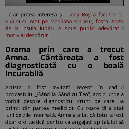
Te-ar putea interesa și:
Dany Boy a făcut-o cu
ouă și cu oțet pe Mădălina Maricuț, fosta ispită
de la Insula Iubirii. A spus public adevăratul
motiv al despărțirii
Drama prin care a trecut
Amna. Cântăreața a fost
diagnosticată cu o boală
incurabilă
Artista a fost invitată recent în cadrul
podcastului „Gând la Gând cu Teo”, acolo unde a
vorbit despre diagnosticul crunt pe care l-a
primit din partea medicilor. Cu toate că a stat
luni de zile internată, Amna a aflat că totul a fost
doar o o tactică pentru ca angajații spitalului să
facă bani de pe urma analizelor pacienților.