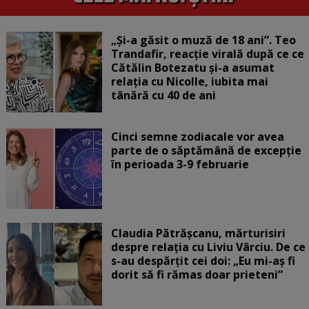
„Și-a găsit o muză de 18 ani”. Teo
Trandafir, reacție virală după ce ce
Cătălin Botezatu și-a asumat
relația cu Nicolle, iubita mai
tânără cu 40 de ani
Cinci semne zodiacale vor avea
parte de o săptămână de excepție
în perioada 3-9 februarie
Claudia Pătrășcanu, mărturisiri
despre relația cu Liviu Vârciu. De ce
s-au despărțit cei doi: „Eu mi-aș fi
dorit să fi rămas doar prieteni”