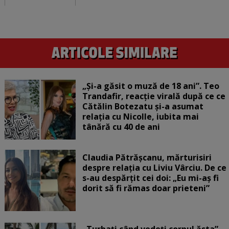
„Și-a găsit o muză de 18 ani”. Teo
Trandafir, reacție virală după ce ce
Cătălin Botezatu și-a asumat
relația cu Nicolle, iubita mai
tânără cu 40 de ani
Claudia Pătrășcanu, mărturisiri
despre relația cu Liviu Vârciu. De ce
s-au despărțit cei doi: „Eu mi-aș fi
dorit să fi rămas doar prieteni”
„Turbați când vedeți corpul ăsta”.