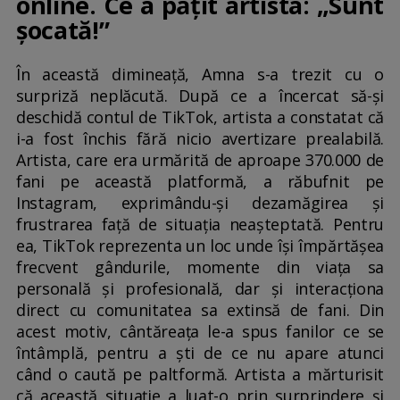
online. Ce a pățit artista: „Sunt
șocată!”
În această dimineață, Amna s-a trezit cu o
surpriză neplăcută. După ce a încercat să-și
deschidă contul de TikTok, artista a constatat că
i-a fost închis fără nicio avertizare prealabilă.
Artista, care era urmărită de aproape 370.000 de
fani pe această platformă, a răbufnit pe
Instagram, exprimându-și dezamăgirea și
frustrarea față de situația neașteptată. Pentru
ea, TikTok reprezenta un loc unde își împărtășea
frecvent gândurile, momente din viața sa
personală și profesională, dar și interacționa
direct cu comunitatea sa extinsă de fani. Din
acest motiv, cântăreața le-a spus fanilor ce se
întâmplă, pentru a ști de ce nu apare atunci
când o caută pe paltformă. Artista a mărturisit
că această situație a luat-o prin surprindere și