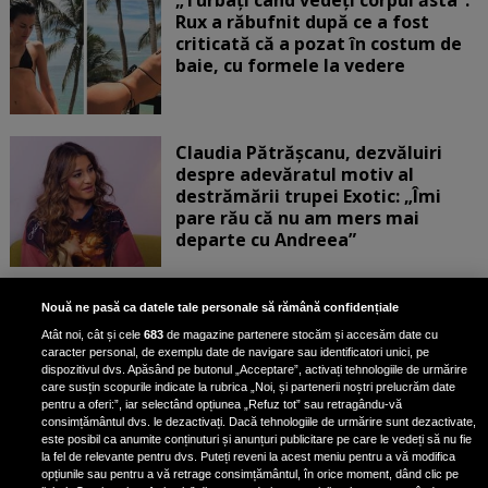
Rux a răbufnit după ce a fost
criticată că a pozat în costum de
baie, cu formele la vedere
Claudia Pătrășcanu, dezvăluiri
despre adevăratul motiv al
destrămării trupei Exotic: „Îmi
pare rău că nu am mers mai
departe cu Andreea”
Scene incredibile! Ilinca Vandici a
Nouă ne pasă ca datele tale personale să rămână confidențiale
pus mâna pe aparatul de
Atât noi, cât și cele
683
de magazine partenere stocăm și accesăm date cu
fotografiat al unui paparazzo și i l-
caracter personal, de exemplu date de navigare sau identificatori unici, pe
a aruncat la gunoi: „S-a dus la
dispozitivul dvs. Apăsând pe butonul „Acceptare”, activați tehnologiile de urmărire
poliție. Nu mai aveam aer”
care susțin scopurile indicate la rubrica „Noi, și partenerii noștri prelucrăm date
pentru a oferi:”, iar selectând opțiunea „Refuz tot” sau retragându-vă
consimțământul dvs. le dezactivați. Dacă tehnologiile de urmărire sunt dezactivate,
este posibil ca anumite conținuturi și anunțuri publicitare pe care le vedeți să nu fie
Oana Moșneagu, mărturisiri
la fel de relevante pentru dvs. Puteți reveni la acest meniu pentru a vă modifica
despre începutul relației cu Vlad
opțiunile sau pentru a vă retrage consimțământul, în orice moment, dând clic pe