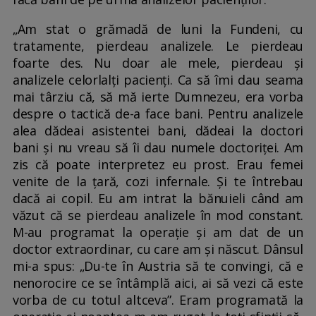
„Am stat o grămadă de luni la Fundeni, cu
tratamente, pierdeau analizele. Le pierdeau
foarte des. Nu doar ale mele, pierdeau și
analizele celorlalți pacienți. Ca să îmi dau seama
mai târziu că, să mă ierte Dumnezeu, era vorba
despre o tactică de-a face bani. Pentru analizele
alea dădeai asistentei bani, dădeai la doctori
bani și nu vreau să îi dau numele doctoriței. Am
zis că poate interpretez eu prost. Erau femei
venite de la țară, cozi infernale. Și te întrebau
dacă ai copil. Eu am intrat la bănuieli când am
văzut că se pierdeau analizele în mod constant.
M-au programat la operație și am dat de un
doctor extraordinar, cu care am și născut. Dânsul
mi-a spus: „Du-te în Austria să te convingi, că e
nenorocire ce se întâmplă aici, ai să vezi că este
vorba de cu totul altceva”. Eram programată la