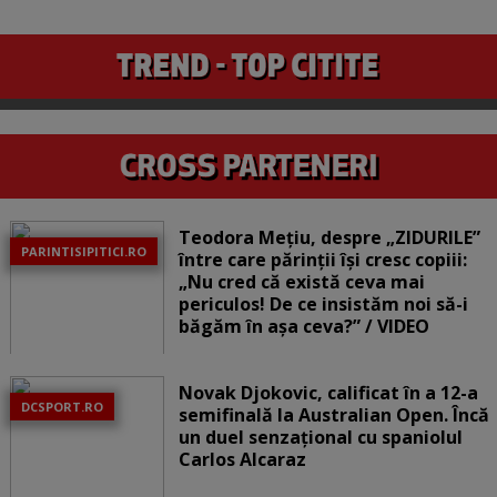
Teodora Mețiu, despre „ZIDURILE”
PARINTISIPITICI.RO
între care părinții își cresc copiii:
„Nu cred că există ceva mai
periculos! De ce insistăm noi să-i
băgăm în așa ceva?” / VIDEO
Novak Djokovic, calificat în a 12-a
DCSPORT.RO
semifinală la Australian Open. Încă
un duel senzațional cu spaniolul
Carlos Alcaraz