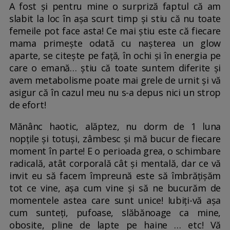
A fost și pentru mine o surpriză faptul că am
slabit la loc în așa scurt timp și stiu că nu toate
femeile pot face asta! Ce mai știu este că fiecare
mama primește odată cu nașterea un glow
aparte, se citește pe față, în ochi și în energia pe
care o emană… știu că toate suntem diferite și
avem metabolisme poate mai grele de urnit și vă
asigur că în cazul meu nu s-a depus nici un strop
de efort!
Mănânc haotic, alăptez, nu dorm de 1 luna
nopțile și totuși, zâmbesc și mă bucur de fiecare
moment în parte! E o perioada grea, o schimbare
radicală, atât corporală cât și mentală, dar ce vă
invit eu să facem împreună este să îmbrățișăm
tot ce vine, așa cum vine și să ne bucurăm de
momentele astea care sunt unice! Iubiți-vă așa
cum sunteți, pufoase, slăbănoage ca mine,
obosite, pline de lapte pe haine … etc! Vă