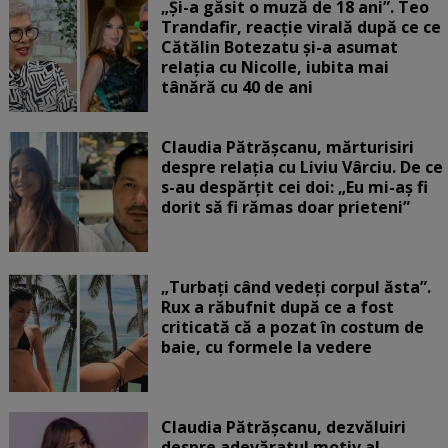
„Și-a găsit o muză de 18 ani”. Teo
Trandafir, reacție virală după ce ce
Cătălin Botezatu și-a asumat
relația cu Nicolle, iubita mai
tânără cu 40 de ani
Claudia Pătrășcanu, mărturisiri
despre relația cu Liviu Vârciu. De ce
s-au despărțit cei doi: „Eu mi-aș fi
dorit să fi rămas doar prieteni”
„Turbați când vedeți corpul ăsta”.
Rux a răbufnit după ce a fost
criticată că a pozat în costum de
baie, cu formele la vedere
Claudia Pătrășcanu, dezvăluiri
despre adevăratul motiv al