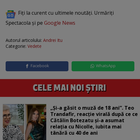
Fiți la curent cu ultimele noutăți. Urmăriți
Spectacola și pe
Google News
Autorul articolului:
Andrei Itu
Categorie:
Vedete
Facebook
WhatsApp
„Și-a găsit o muză de 18 ani”. Teo
Trandafir, reacție virală după ce ce
Cătălin Botezatu și-a asumat
relația cu Nicolle, iubita mai
tânără cu 40 de ani