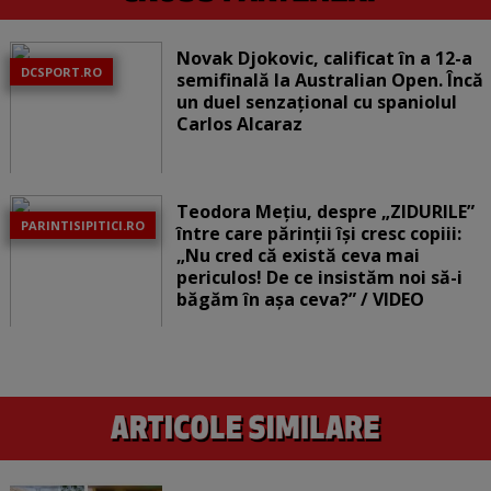
Novak Djokovic, calificat în a 12-a
DCSPORT.RO
semifinală la Australian Open. Încă
un duel senzațional cu spaniolul
Carlos Alcaraz
Teodora Mețiu, despre „ZIDURILE”
PARINTISIPITICI.RO
între care părinții își cresc copiii:
„Nu cred că există ceva mai
periculos! De ce insistăm noi să-i
băgăm în așa ceva?” / VIDEO