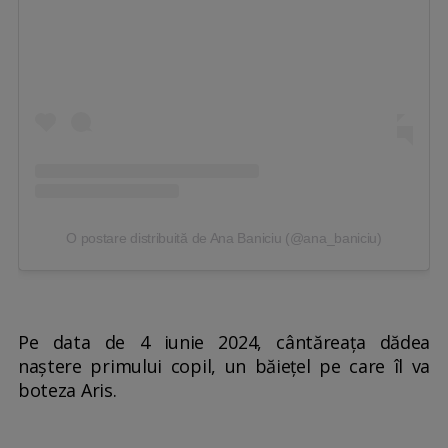
O postare distribuită de Ana Baniciu (@ana_baniciu)
Pe data de 4 iunie 2024, cântăreața dădea
naștere primului copil, un băiețel pe care îl va
boteza Aris.