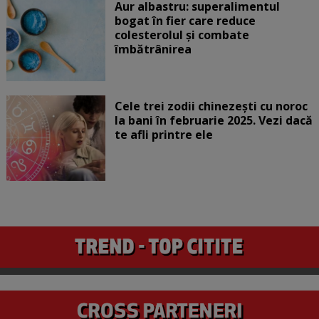
Aur albastru: superalimentul
bogat în fier care reduce
colesterolul și combate
îmbătrânirea
Cele trei zodii chinezești cu noroc
la bani în februarie 2025. Vezi dacă
te afli printre ele