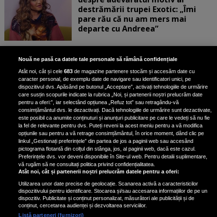
destrămării trupei Exotic: „Îmi
pare rău că nu am mers mai
departe cu Andreea”
Scene incredibile! Ilinca Vandici a
Nouă ne pasă ca datele tale personale să rămână confidențiale
pus mâna pe aparatul de
Atât noi, cât și cele
683
de magazine partenere stocăm și accesăm date cu
fotografiat al unui paparazzo și i l-
caracter personal, de exemplu date de navigare sau identificatori unici, pe
a aruncat la gunoi: „S-a dus la
dispozitivul dvs. Apăsând pe butonul „Acceptare”, activați tehnologiile de urmărire
poliție. Nu mai aveam aer”
care susțin scopurile indicate la rubrica „Noi, și partenerii noștri prelucrăm date
pentru a oferi:”, iar selectând opțiunea „Refuz tot” sau retragându-vă
consimțământul dvs. le dezactivați. Dacă tehnologiile de urmărire sunt dezactivate,
este posibil ca anumite conținuturi și anunțuri publicitare pe care le vedeți să nu fie
Oana Moșneagu, mărturisiri
la fel de relevante pentru dvs. Puteți reveni la acest meniu pentru a vă modifica
despre începutul relației cu Vlad
opțiunile sau pentru a vă retrage consimțământul, în orice moment, dând clic pe
linkul „Gestionați preferințele” din partea de jos a paginii web sau accesând
Gherman: „Eu am fost îngrozită de
pictograma flotantă din colțul din stânga, jos, al paginii web, dacă este cazul.
aceasta posibilă relație”
Preferințele dvs. vor deveni disponibile în Site-ul web. Pentru detalii suplimentare,
vă rugăm să ne consultați politica privind confidențialitatea.
Atât noi, cât și partenerii noștri prelucrăm datele pentru a oferi:
Utilizarea unor date precise de geolocație. Scanarea activă a caracteristicilor
dispozitivului pentru identificare. Stocarea și/sau accesarea informațiilor de pe un
dispozitiv. Publicitate și conținut personalizat, măsurători ale publicității și de
conținut, cercetarea audienței și dezvoltarea serviciilor.
Listă parteneri (furnizori)