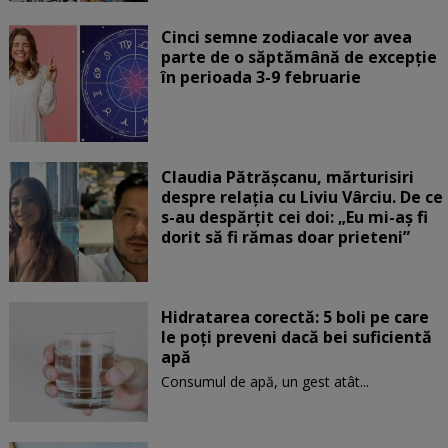
Cinci semne zodiacale vor avea
parte de o săptămână de excepție
în perioada 3-9 februarie
Claudia Pătrășcanu, mărturisiri
despre relația cu Liviu Vârciu. De ce
s-au despărțit cei doi: „Eu mi-aș fi
dorit să fi rămas doar prieteni”
Hidratarea corectă: 5 boli pe care
le poți preveni dacă bei suficientă
apă
Consumul de apă, un gest atât...