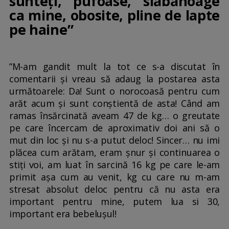
sunteți, pufoase, slăbănoage
ca mine, obosite, pline de lapte
pe haine”
”M-am gandit mult la tot ce s-a discutat în
comentarii și vreau să adaug la postarea asta
următoarele: Da! Sunt o norocoasă pentru cum
arăt acum și sunt conștientă de asta! Când am
ramas însărcinată aveam 47 de kg… o greutate
pe care încercam de aproximativ doi ani să o
mut din loc și nu s-a putut deloc! Sincer… nu imi
plăcea cum arătam, eram șnur și continuarea o
stiți voi, am luat în sarcină 16 kg pe care le-am
primit așa cum au venit, kg cu care nu m-am
stresat absolut deloc pentru că nu asta era
important pentru mine, putem lua si 30,
important era bebelușul!