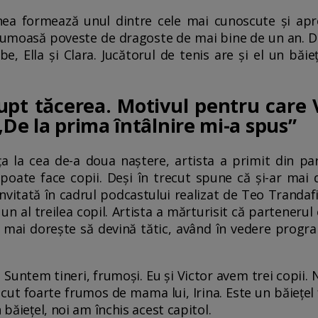
nea formează unul dintre cele mai cunoscute și apre
frumoasă poveste de dragoste de mai bine de un an. D
be, Ella și Clara. Jucătorul de tenis are și el un băie
pt tăcerea. Motivul pentru care 
„De la prima întâlnire mi-a spus”
ța la cea de-a doua naștere, artista a primit din pa
oate face copii. Deși în trecut spune că și-ar mai d
vitată în cadrul podcastului realizat de Teo Trandaf
un al treilea copil. Artista a mărturisit că partenerul 
i mai dorește să devină tătic, având în vedere progra
 Suntem tineri, frumoși. Eu și Victor avem trei copii. 
scut foarte frumos de mama lui, Irina. Este un băiețel 
 băiețel, noi am închis acest capitol.