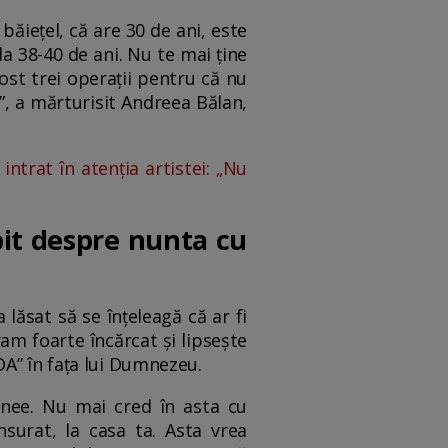
 băiețel, că are 30 de ani, este
la 38-40 de ani. Nu te mai ține
fost trei operații pentru că nu
”, a mărturisit Andreea Bălan,
ntrat în atenția artistei: „Nu
bit despre nunta cu
lăsat să se înțeleagă că ar fi
am foarte încărcat și lipsește
DA” în fața lui Dumnezeu.
rnee. Nu mai cred în asta cu
nsurat, la casa ta. Asta vrea