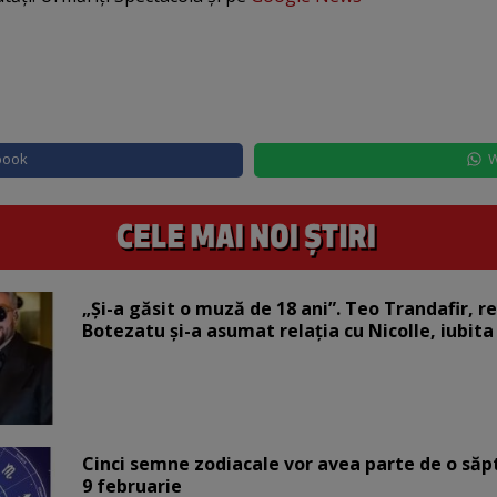
book
W
„Și-a găsit o muză de 18 ani”. Teo Trandafir, r
Botezatu și-a asumat relația cu Nicolle, iubita
Cinci semne zodiacale vor avea parte de o săp
9 februarie