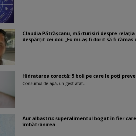
Claudia Pătrășcanu, mărturisiri despre relația 
despărțit cei doi: „Eu mi-aș fi dorit să fi rămas
Hidratarea corectă: 5 boli pe care le poți prev
Consumul de apă, un gest atât...
Aur albastru: superalimentul bogat în fier car
îmbătrânirea