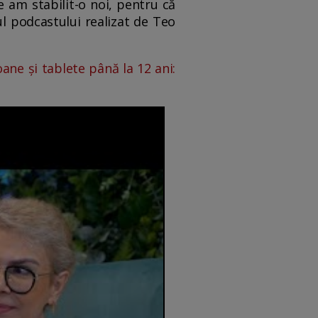
e am stabilit-o noi, pentru că
ul podcastului realizat de Teo
oane și tablete până la 12 ani: