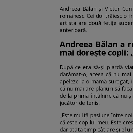
Andreea Bălan și Victor Cor
românesc. Cei doi trăiesc o 
artista are două fetițe super
anterioară.
Andreea Bălan a ru
mai dorește copii: 
După ce era să-și piardă via
dărâmat-o, aceea că nu mai p
apeleze la o mamă-surogat, in
că nu mai are planuri să facă 
de la prima întâlnire că nu-ș
jucător de tenis.
„Este multă pasiune între noi.
că este copilul meu. Este cre
dar atâta timp cât are și el un