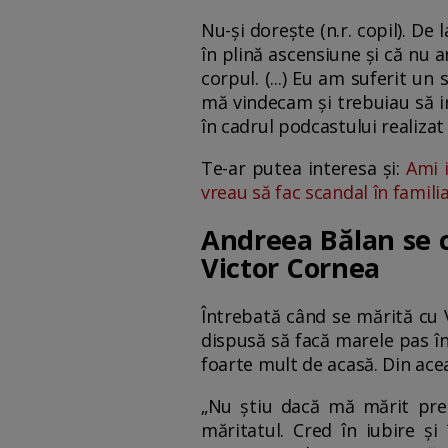
Nu-și dorește (n.r. copil). De 
în plină ascensiune și că nu a
corpul. (...) Eu am suferit un
mă vindecam și trebuiau să in
în cadrul podcastului realizat
Te-ar putea interesa și:
Ami i
vreau să fac scandal în famili
Andreea Bălan se c
Victor Cornea
Întrebată când se mărită cu V
dispusă să facă marele pas în
foarte mult de acasă. Din ace
„Nu știu dacă mă mărit prea
măritatul. Cred în iubire și