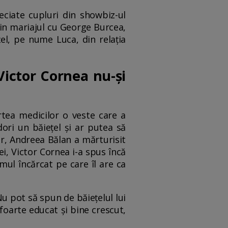
ciate cupluri din showbiz-ul
in mariajul cu George Burcea,
țel, pe nume Luca, din relația
Victor Cornea nu-și
rtea medicilor o veste care a
ori un băiețel și ar putea să
ir, Andreea Bălan a mărturisit
ei, Victor Cornea i-a spus încă
mul încărcat pe care îl are ca
Nu pot să spun de băiețelul lui
foarte educat și bine crescut,