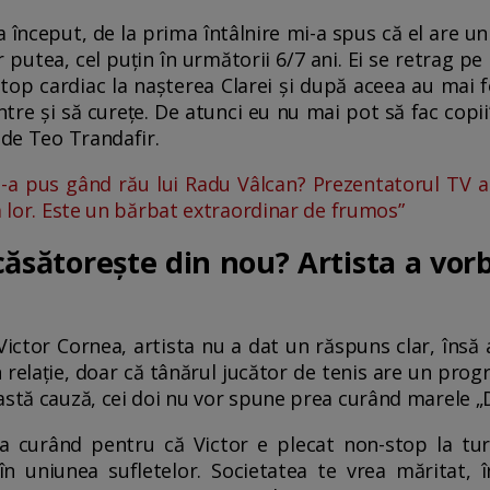
la început, de la prima întâlnire mi-a spus că el are un
r putea, cel puțin în următorii 6/7 ani. Ei se retrag pe 
 stop cardiac la nașterea Clarei și după aceea au mai 
tre și să curețe. De atunci eu nu mai pot să fac copii
 de Teo Trandafir.
-a pus gând rău lui Radu Vâlcan? Prezentatorul TV a i
a lor. Este un bărbat extraordinar de frumos”
ăsătorește din nou? Artista a vor
ictor Cornea, artista nu a dat un răspuns clar, însă a 
 relație, doar că tânărul jucător de tenis are un progr
astă cauză, cei doi nu vor spune prea curând marele „
 curând pentru că Victor e plecat non-stop la tu
 în uniunea sufletelor. Societatea te vrea măritat, î