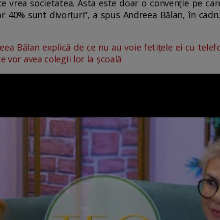
e vrea societatea. Asta este doar o convenție pe car
r 40% sunt divorțuri”, a spus Andreea Bălan, în cadr
eea Bălan explică de ce nu au voie fetițele ei cu telef
e vor avea colegii lor la școală