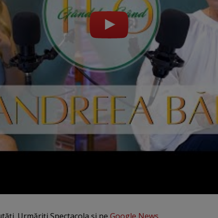
utăți. Urmăriți Spectacola și pe
Google News