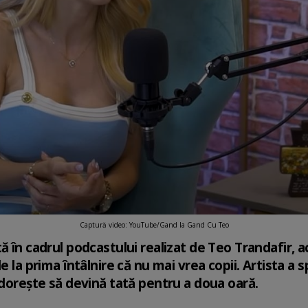
Captură video: YouTube/Gand la Gand Cu Teo
ă în cadrul podcastului realizat de Teo Trandafir, a
de la prima întâlnire că nu mai vrea copii. Artista a
 dorește să devină tată pentru a doua oară.