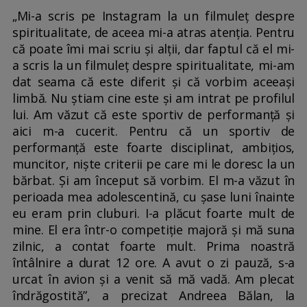
„Mi-a scris pe Instagram la un filmuleț despre
spiritualitate, de aceea mi-a atras atenția. Pentru
că poate îmi mai scriu și alții, dar faptul că el mi-
a scris la un filmuleț despre spiritualitate, mi-am
dat seama că este diferit și că vorbim aceeași
limbă. Nu știam cine este și am intrat pe profilul
lui. Am văzut că este sportiv de performanță și
aici m-a cucerit. Pentru că un sportiv de
performanță este foarte disciplinat, ambițios,
muncitor, niște criterii pe care mi le doresc la un
bărbat. Și am început să vorbim. El m-a văzut în
perioada mea adolescentină, cu șase luni înainte
eu eram prin cluburi. I-a plăcut foarte mult de
mine. El era într-o competiție majoră și mă suna
zilnic, a contat foarte mult. Prima noastră
întâlnire a durat 12 ore. A avut o zi pauză, s-a
urcat în avion și a venit să mă vadă. Am plecat
îndrăgostită”, a precizat Andreea Bălan, la