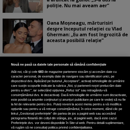
poliție. Nu mai aveam aer”
Oana Moșneagu, mărturisiri
despre începutul relației cu Vlad
Gherman: „Eu am fost îngrozită de
aceasta posibilă relație”
Unde locuiesc Alberto Guță și
Nouă ne pasă ca datele tale personale să rămână confidențiale
iubita lui, după ce au plecat din
Atât noi, cât și cele
683
de magazine partenere stocăm și accesăm date cu
casa Narcisei Balaban: „Noi
caracter personal, de exemplu date de navigare sau identificatori unici, pe
suntem într-o casă cu două-trei
dispozitivul dvs. Apăsând pe butonul „Acceptare”, activați tehnologiile de urmărire
etaje”
care susțin scopurile indicate la rubrica „Noi, și partenerii noștri prelucrăm date
pentru a oferi:”, iar selectând opțiunea „Refuz tot” sau retragându-vă
consimțământul dvs. le dezactivați. Dacă tehnologiile de urmărire sunt dezactivate,
este posibil ca anumite conținuturi și anunțuri publicitare pe care le vedeți să nu fie
Oana Roman, achiziție după
la fel de relevante pentru dvs. Puteți reveni la acest meniu pentru a vă modifica
achiziție. Suma exorbitantă pe
opțiunile sau pentru a vă retrage consimțământul, în orice moment, dând clic pe
linkul „Gestionați preferințele” din partea de jos a paginii web sau accesând
care a scos-o din buzunar pentru o
pictograma flotantă din colțul din stânga, jos, al paginii web, dacă este cazul.
pereche de ochelari de soare și un
Preferințele dvs. vor deveni disponibile în Site-ul web. Pentru detalii suplimentare,
parfum
vă rugăm să ne consultați politica privind confidențialitatea.