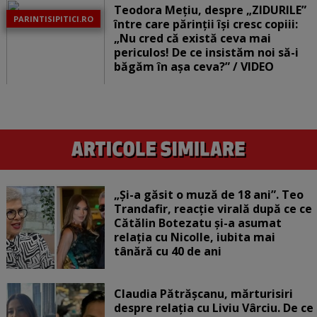
Teodora Mețiu, despre „ZIDURILE”
PARINTISIPITICI.RO
între care părinții își cresc copiii:
„Nu cred că există ceva mai
periculos! De ce insistăm noi să-i
băgăm în așa ceva?” / VIDEO
„Și-a găsit o muză de 18 ani”. Teo
Trandafir, reacție virală după ce ce
Cătălin Botezatu și-a asumat
relația cu Nicolle, iubita mai
tânără cu 40 de ani
Claudia Pătrășcanu, mărturisiri
despre relația cu Liviu Vârciu. De ce