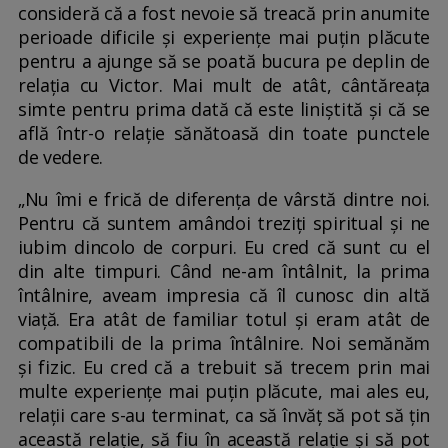
consideră că a fost nevoie să treacă prin anumite
perioade dificile și experiențe mai puțin plăcute
pentru a ajunge să se poată bucura pe deplin de
relația cu Victor. Mai mult de atât, cântăreața
simte pentru prima dată că este liniștită și că se
află într-o relație sănătoasă din toate punctele
de vedere.
„Nu îmi e frică de diferența de vârstă dintre noi.
Pentru că suntem amândoi treziți spiritual și ne
iubim dincolo de corpuri. Eu cred că sunt cu el
din alte timpuri. Când ne-am întâlnit, la prima
întâlnire, aveam impresia că îl cunosc din altă
viață. Era atât de familiar totul și eram atât de
compatibili de la prima întâlnire. Noi semănăm
și fizic. Eu cred că a trebuit să trecem prin mai
multe experiențe mai puțin plăcute, mai ales eu,
relații care s-au terminat, ca să învăț să pot să țin
această relație, să fiu în această relație și să pot