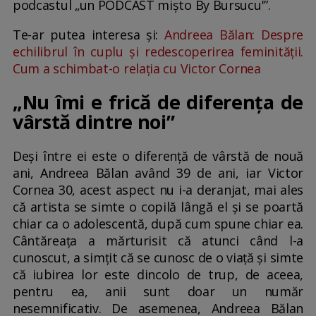
podcastul „un PODCAST mișto By Bursucu'”.
Te-ar putea interesa și:
Andreea Bălan: Despre
echilibrul în cuplu și redescoperirea feminității.
Cum a schimbat-o relația cu Victor Cornea
„Nu îmi e frică de diferența de
vârstă dintre noi”
Deși între ei este o diferență de vârstă de nouă
ani, Andreea Bălan având 39 de ani, iar Victor
Cornea 30, acest aspect nu i-a deranjat, mai ales
că artista se simte o copilă lângă el și se poartă
chiar ca o adolescentă, după cum spune chiar ea.
Cântăreața a mărturisit că atunci când l-a
cunoscut, a simțit că se cunosc de o viață și simte
că iubirea lor este dincolo de trup, de aceea,
pentru ea, anii sunt doar un număr
nesemnificativ. De asemenea, Andreea Bălan