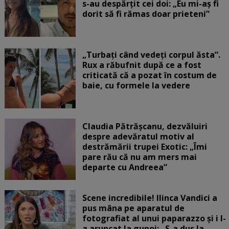
s-au despărțit cei doi: „Eu mi-aș fi
dorit să fi rămas doar prieteni”
„Turbați când vedeți corpul ăsta”.
Rux a răbufnit după ce a fost
criticată că a pozat în costum de
baie, cu formele la vedere
Claudia Pătrășcanu, dezvăluiri
despre adevăratul motiv al
destrămării trupei Exotic: „Îmi
pare rău că nu am mers mai
departe cu Andreea”
Scene incredibile! Ilinca Vandici a
pus mâna pe aparatul de
fotografiat al unui paparazzo și i l-
a aruncat la gunoi: „S-a dus la