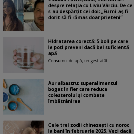
despre relația cu Liviu Vârciu. De ce
s-au despărțit cei doi: „Eu mi-aș fi
dorit să fi rămas doar prieteni”
Hidratarea corectă: 5 boli pe care
le poți preveni dacă bei suficientă
apă
Consumul de apă, un gest atât...
Aur albastru: superalimentul
bogat în fier care reduce
colesterolul și combate
îmbătrânirea
Cele trei zodii chinezești cu noroc
la bani în februarie 2025. Vezi dacă