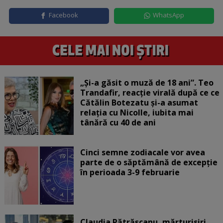
Facebook
WhatsApp
„Și-a găsit o muză de 18 ani”. Teo
Trandafir, reacție virală după ce ce
Cătălin Botezatu și-a asumat
relația cu Nicolle, iubita mai
tânără cu 40 de ani
Cinci semne zodiacale vor avea
parte de o săptămână de excepție
în perioada 3-9 februarie
Claudia Pătrășcanu, mărturisiri