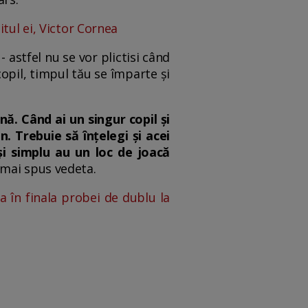
tul ei, Victor Cornea
 astfel nu se vor plictisi când
copil, timpul tău se împarte și
nă. Când ai un singur copil și
. Trebuie să înțelegi și acei
și simplu au un loc de joacă
a mai spus vedeta.
ea în finala probei de dublu la