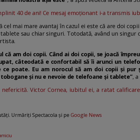
plinit 40 de ani! Ce mesaj emoționant i-a transmis iubi
cel mai mare avantaj în cazul ei este că are doi copii -
 tablete sau chiar singuri. Totodată, având un singur 
tista.
 că am doi copii. Când ai doi copii, se joacă împreu
upat, câteodată e confortabil să îi arunci un telefon
ce ce poate. Eu am norocul să am doi copii și pur 
u tobogane și nu e nevoie de telefoane și tablete”
, 
nefericită. Victor Cornea, iubitul ei, a ratat calificar
utăți. Urmăriți Spectacola și pe
Google News
amiciu