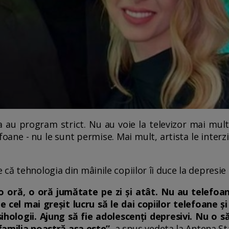
ra au program strict. Nu au voie la televizor mai mult
oane - nu le sunt permise. Mai mult, artista le interz
că tehnologia din mâinile copiilor îi duce la depresie 
 o oră, o oră jumătate pe zi și atât. Nu au telefoan
e cel mai greșit lucru să le dai copiilor telefoane și
sihologii. Ajung să fie adolescenți depresivi. Nu o s
n familia noastră așa este”
, a spus vedeta la Antena St