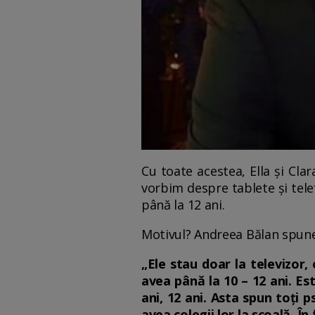
Cu toate acestea, Ella și Cla
vorbim despre tablete și telef
până la 12 ani.
Motivul? Andreea Bălan spune 
„Ele stau doar la televizor,
avea până la 10 – 12 ani. Est
ani, 12 ani. Asta spun toți p
avea colegii lor la școală. Î