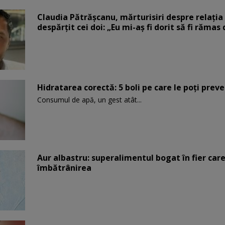
Claudia Pătrășcanu, mărturisiri despre relația 
despărțit cei doi: „Eu mi-aș fi dorit să fi rămas
Hidratarea corectă: 5 boli pe care le poți prev
Consumul de apă, un gest atât...
Aur albastru: superalimentul bogat în fier car
îmbătrânirea