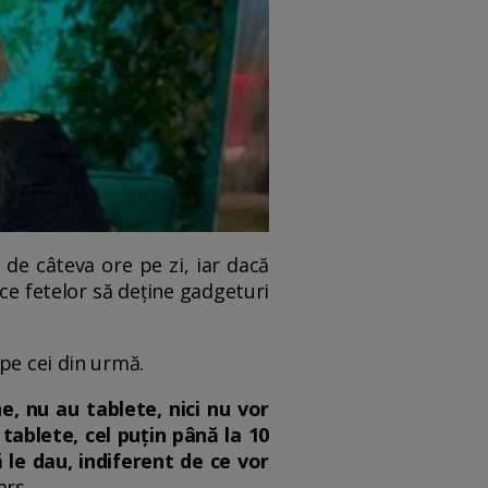
 de câteva ore pe zi, iar dacă
ice fetelor să deține gadgeturi
pe cei din urmă.
e, nu au tablete, nici nu vor
 tablete, cel puțin până la 10
ă le dau, indiferent de ce vor
ars.