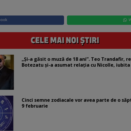
book
W
„Și-a găsit o muză de 18 ani”. Teo Trandafir, r
Botezatu și-a asumat relația cu Nicolle, iubita
Cinci semne zodiacale vor avea parte de o săp
9 februarie