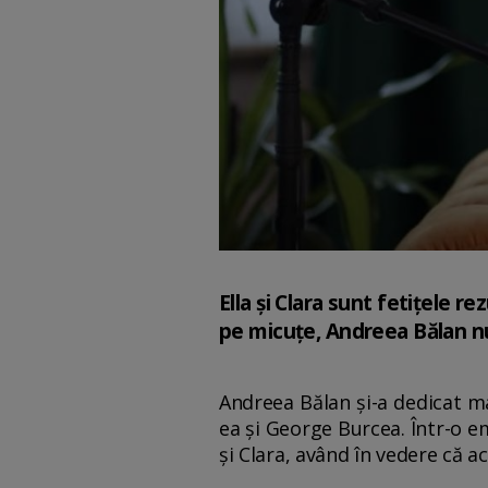
Ella și Clara sunt fetițele r
pe micuțe, Andreea Bălan nu 
Andreea Bălan și-a dedicat ma
ea și George Burcea. Într-o e
și Clara, având în vedere că a