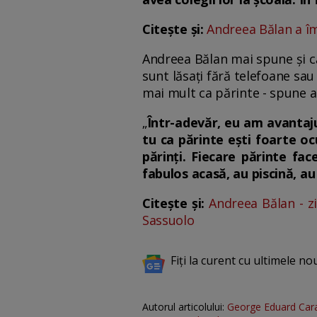
Citește și:
Andreea Bălan a îm
Andreea Bălan mai spune și că 
sunt lăsați fără telefoane sau
mai mult ca părinte - spune ar
„
Într-adevăr, eu am avantajul
tu ca părinte ești foarte oc
părinți. Fiecare părinte fa
fabulos acasă, au piscină, a
Citește și:
Andreea Bălan - zi 
Sassuolo
Fiți la curent cu ultimele no
Autorul articolului:
George Eduard Car