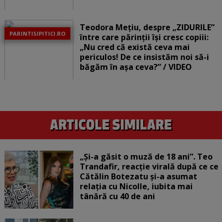
Teodora Mețiu, despre „ZIDURILE”
PARINTISIPITICI.RO
între care părinții își cresc copiii:
„Nu cred că există ceva mai
periculos! De ce insistăm noi să-i
băgăm în așa ceva?” / VIDEO
„Și-a găsit o muză de 18 ani”. Teo
Trandafir, reacție virală după ce ce
Cătălin Botezatu și-a asumat
relația cu Nicolle, iubita mai
tânără cu 40 de ani