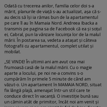
Odată cu trecerea anilor, familia celor doi s-a
mărit, planurile de viață s-au actualizat, așa că s-
au decis să își ia rămas bun de la apartamentul
pe care îl au în Mamaia Nord. Andreea Ibacka a
transmis pe pagina sa de Facebook că ea și soțul
ei, Cabral, pun la vânzare locuința lor de la malul
mării. În postarea sa, vedeta a atașat și câteva
fotografii cu apartamentul, complet utilat și
mobilat.
„SE VINDE! În ultimii ani am avut cea mai
frumoasă casă de la malul mării. Cu o magie
aparte a locului, pe noi ne-a convins s-o
cumpărăm în primele 5 minute de când am
văzut-o. Un apartament în MAMAIA NORD, situat
fix lângă plajă, amenajat într-un stil care te
conduce direct în vacanță. O investiție bună sau
un cămin atât de primitor, încât noi am venit şi