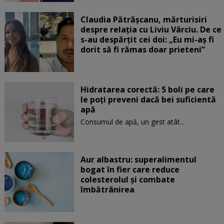
Claudia Pătrășcanu, mărturisiri
despre relația cu Liviu Vârciu. De ce
s-au despărțit cei doi: „Eu mi-aș fi
dorit să fi rămas doar prieteni”
Hidratarea corectă: 5 boli pe care
le poți preveni dacă bei suficientă
apă
Consumul de apă, un gest atât...
Aur albastru: superalimentul
bogat în fier care reduce
colesterolul și combate
îmbătrânirea