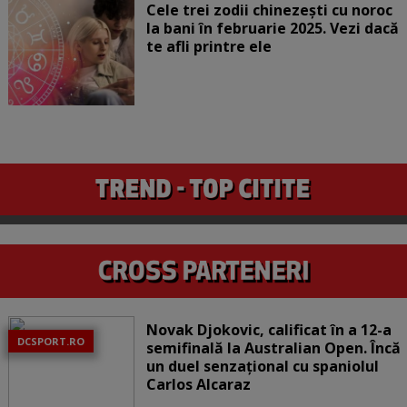
Cele trei zodii chinezești cu noroc
la bani în februarie 2025. Vezi dacă
te afli printre ele
Novak Djokovic, calificat în a 12-a
DCSPORT.RO
semifinală la Australian Open. Încă
un duel senzațional cu spaniolul
Carlos Alcaraz