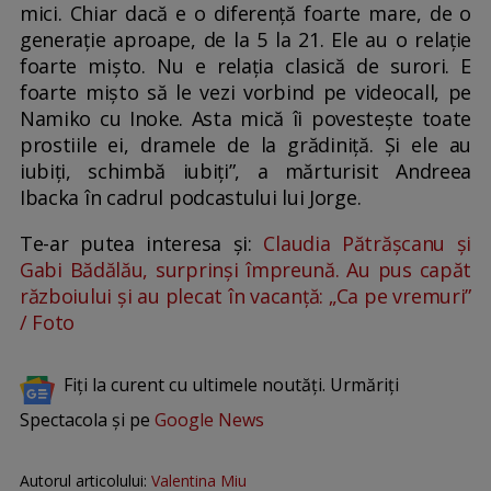
mici. Chiar dacă e o diferență foarte mare, de o
generație aproape, de la 5 la 21. Ele au o relație
foarte mișto. Nu e relația clasică de surori. E
foarte mișto să le vezi vorbind pe videocall, pe
Namiko cu Inoke. Asta mică îi povestește toate
prostiile ei, dramele de la grădiniță. Și ele au
iubiți, schimbă iubiți”, a mărturisit Andreea
Ibacka în cadrul podcastului lui Jorge.
Te-ar putea interesa și:
Claudia Pătrășcanu și
Gabi Bădălău, surprinși împreună. Au pus capăt
războiului și au plecat în vacanță: „Ca pe vremuri”
/ Foto
Fiți la curent cu ultimele noutăți. Urmăriți
Spectacola și pe
Google News
Autorul articolului:
Valentina Miu