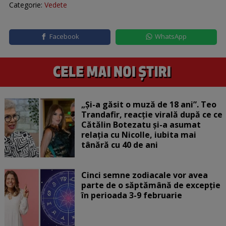
Categorie:
Vedete
Facebook
WhatsApp
„Și-a găsit o muză de 18 ani”. Teo
Trandafir, reacție virală după ce ce
Cătălin Botezatu și-a asumat
relația cu Nicolle, iubita mai
tânără cu 40 de ani
Cinci semne zodiacale vor avea
parte de o săptămână de excepție
în perioada 3-9 februarie