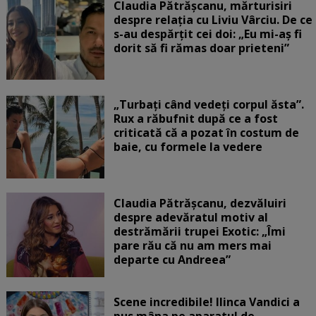
Claudia Pătrășcanu, mărturisiri
despre relația cu Liviu Vârciu. De ce
s-au despărțit cei doi: „Eu mi-aș fi
dorit să fi rămas doar prieteni”
„Turbați când vedeți corpul ăsta”.
Rux a răbufnit după ce a fost
criticată că a pozat în costum de
baie, cu formele la vedere
Claudia Pătrășcanu, dezvăluiri
despre adevăratul motiv al
destrămării trupei Exotic: „Îmi
pare rău că nu am mers mai
departe cu Andreea”
Scene incredibile! Ilinca Vandici a