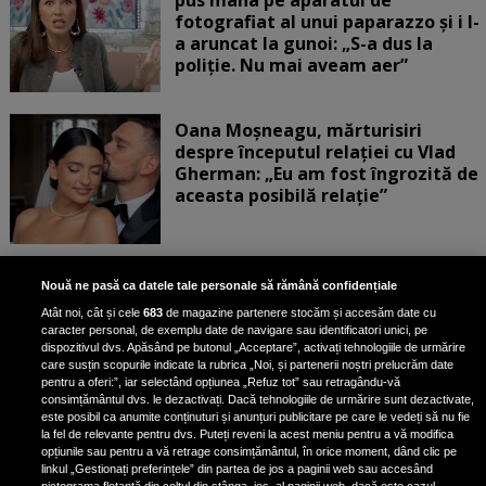
pus mâna pe aparatul de
fotografiat al unui paparazzo și i l-
a aruncat la gunoi: „S-a dus la
poliție. Nu mai aveam aer”
Oana Moșneagu, mărturisiri
despre începutul relației cu Vlad
Gherman: „Eu am fost îngrozită de
aceasta posibilă relație”
Unde locuiesc Alberto Guță și
Nouă ne pasă ca datele tale personale să rămână confidențiale
iubita lui, după ce au plecat din
Atât noi, cât și cele
683
de magazine partenere stocăm și accesăm date cu
casa Narcisei Balaban: „Noi
caracter personal, de exemplu date de navigare sau identificatori unici, pe
suntem într-o casă cu două-trei
dispozitivul dvs. Apăsând pe butonul „Acceptare”, activați tehnologiile de urmărire
etaje”
care susțin scopurile indicate la rubrica „Noi, și partenerii noștri prelucrăm date
pentru a oferi:”, iar selectând opțiunea „Refuz tot” sau retragându-vă
consimțământul dvs. le dezactivați. Dacă tehnologiile de urmărire sunt dezactivate,
este posibil ca anumite conținuturi și anunțuri publicitare pe care le vedeți să nu fie
Oana Roman, achiziție după
la fel de relevante pentru dvs. Puteți reveni la acest meniu pentru a vă modifica
achiziție. Suma exorbitantă pe
opțiunile sau pentru a vă retrage consimțământul, în orice moment, dând clic pe
linkul „Gestionați preferințele” din partea de jos a paginii web sau accesând
care a scos-o din buzunar pentru o