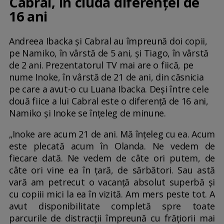
Cabral, în ciuda diferenței de
16 ani
Andreea Ibacka și Cabral au împreună doi copii,
pe Namiko, în vârstă de 5 ani, și Tiago, în vârstă
de 2 ani. Prezentatorul TV mai are o fiică, pe
nume Inoke, în vârstă de 21 de ani, din căsnicia
pe care a avut-o cu Luana Ibacka. Deși între cele
două fiice a lui Cabral este o diferență de 16 ani,
Namiko și Inoke se înțeleg de minune.
„Inoke are acum 21 de ani. Mă înțeleg cu ea. Acum
este plecată acum în Olanda. Ne vedem de
fiecare dată. Ne vedem de câte ori putem, de
câte ori vine ea în țară, de sărbători. Sau astă
vară am petrecut o vacanță absolut superbă și
cu copiii mici la ea în vizită. Am mers peste tot. A
avut disponibilitate completă spre toate
parcurile de distracții împreună cu frățiorii mai