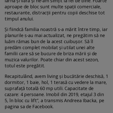
iarna şi vara şi ne-am simțit la fel de bine. Foarte
aproape de bloc sunt multe spații comerciale,
restaurante, distracții pentru copii deschise tot
timpul anului.
Și fiindcă familia noastră s-a mărit între timp, iar
planurile s-au mai actualizat, ne pregătim să ne
luăm rămas bun de la acest cuibușor. Să îl
predăm complet mobilat şi utilat unei alte
familii care să se bucure de briza mării şi de
muzica valurilor. Poate chiar din acest sezon,
totul este pregătit.
Recapitulând, avem living și bucătărie deschisă, 1
dormitor, 1 baie, hol, 1 terasă cu vedere la mare,
suprafață totală 60 mp utili. Capacitate de
cazare: 4 persoane. Imobil din 2019, etajul 3 din
5, în bloc cu lift”, a transmis Andreea Ibacka, pe
pagina sa de Facebook.