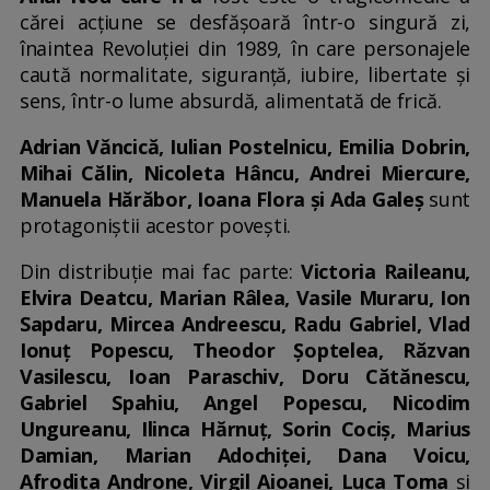
cărei acțiune se desfășoară într-o singură zi,
înaintea Revoluției din 1989, în care personajele
caută normalitate, siguranță, iubire, libertate și
sens, într-o lume absurdă, alimentată de frică.
Adrian Văncică, Iulian Postelnicu, Emilia Dobrin,
Mihai Călin, Nicoleta Hâncu, Andrei Miercure,
Manuela Hărăbor, Ioana Flora și Ada Galeș
sunt
protagoniștii acestor povești.
Din distribuție mai fac parte:
Victoria Raileanu,
Elvira Deatcu, Marian Râlea, Vasile Muraru, Ion
Sapdaru, Mircea Andreescu, Radu Gabriel, Vlad
Ionuț Popescu, Theodor Șoptelea, Răzvan
Vasilescu, Ioan Paraschiv, Doru Cătănescu,
Gabriel Spahiu, Angel Popescu, Nicodim
Ungureanu, Ilinca Hărnuț, Sorin Cociș, Marius
Damian, Marian Adochiței, Dana Voicu,
Afrodita Androne, Virgil Aioanei, Luca Toma
și