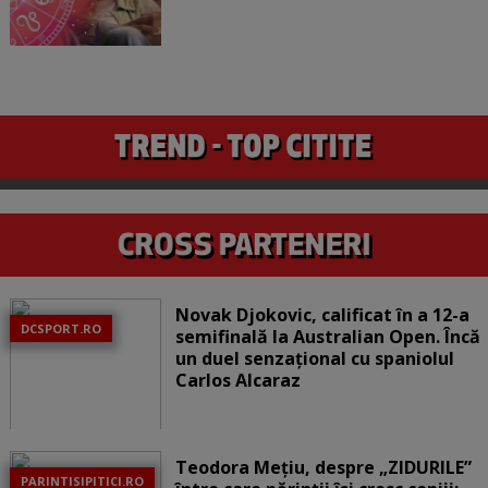
Novak Djokovic, calificat în a 12-a
DCSPORT.RO
semifinală la Australian Open. Încă
un duel senzațional cu spaniolul
Carlos Alcaraz
Teodora Mețiu, despre „ZIDURILE”
PARINTISIPITICI.RO