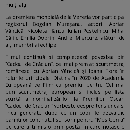
mulți alții.
La premiera mondială de la Veneția vor participa:
regizorul Bogdan Mureșanu, actorii Adrian
Văncică, Nicoleta Hâncu, Iulian Postelnicu, Mihai
Călin, Emilia Dobrin, Andrei Miercure, alături de
alți membri ai echipei.
Filmul continuă și completează povestea din
”Cadoul de Crăciun”, cel mai premiat scurtmetraj
românesc, cu Adrian Văncică și Ioana Flora în
rolurile principale. Distins în 2020 de Academia
Europeană de Film cu premiul pentru Cel mai
bun scurtmetraj european și inclus pe lista
scurtă a nominalizărilor la Premiilor Oscar,
”Cadoul de Crăciun” vorbește despre tensiunea și
frica generate după ce un copil le dezvăluie
părinților conținutul scrisorii pentru ”Moș Gerilă”
pe care a trimis-o prin poștă, în care notase o