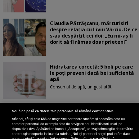
Claudia Pătrășcanu, mărturisiri
despre relația cu Liviu Vârciu. De ce
s-au despărțit cei doi: „Eu mi-aș fi
dorit să fi rămas doar prieteni”
Hidratarea corectă: 5 boli pe care
le poți preveni dacă bei suficientă
apă
Consumul de apă, un gest atât...
Aur albastru: superalimentul
Nouă ne pasă ca datele tale personale să rămână confidențiale
bogat în fier care reduce
Atât noi, cât și cele
683
de magazine partenere stocăm și accesăm date cu
colesterolul și combate
caracter personal, de exemplu date de navigare sau identificatori unici, pe
îmbătrânirea
dispozitivul dvs. Apăsând pe butonul „Acceptare”, activați tehnologiile de urmărire
care susțin scopurile indicate la rubrica „Noi, și partenerii noștri prelucrăm date
pentru a oferi:”, iar selectând opțiunea „Refuz tot” sau retragându-vă