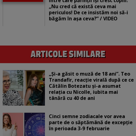
între care părinții își cresc copiii:
„Nu cred că există ceva mai
periculos! De ce insistăm noi să-i
băgăm în așa ceva?” / VIDEO
„Și-a găsit o muză de 18 ani”. Teo
Trandafir, reacție virală după ce ce
Cătălin Botezatu și-a asumat
relația cu Nicolle, iubita mai
tânără cu 40 de ani
Cinci semne zodiacale vor avea
parte de o săptămână de excepție
în perioada 3-9 februarie