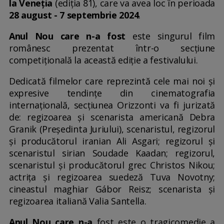
la Veneția
(ediția 81), care va avea loc în perioada
28 august - 7 septembrie 2024
.
Anul Nou care n-a fost
este singurul film
românesc prezentat într-o secțiune
competițională la această ediție a festivalului.
Dedicată filmelor care reprezintă cele mai noi și
expresive tendințe din cinematografia
internațională, secțiunea Orizzonti va fi jurizată
de: regizoarea și scenarista americană Debra
Granik (Președinta Juriului), scenaristul, regizorul
și producătorul iranian Ali Asgari; regizorul și
scenaristul sirian Soudade Kaadan; regizorul,
scenaristul și producătorul grec Christos Nikou;
actrița și regizoarea suedeză Tuva Novotny;
cineastul maghiar Gábor Reisz; scenarista și
regizoarea italiană Valia Santella.
Anul Nou care n-a
fost este o tragicomedie a