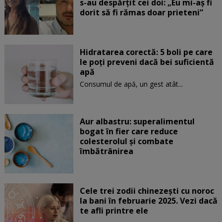
s-au despărțit cei doi: „Eu mi-aș fi
dorit să fi rămas doar prieteni”
Hidratarea corectă: 5 boli pe care
le poți preveni dacă bei suficientă
apă
Consumul de apă, un gest atât...
Aur albastru: superalimentul
bogat în fier care reduce
colesterolul și combate
îmbătrânirea
Cele trei zodii chinezești cu noroc
la bani în februarie 2025. Vezi dacă
te afli printre ele