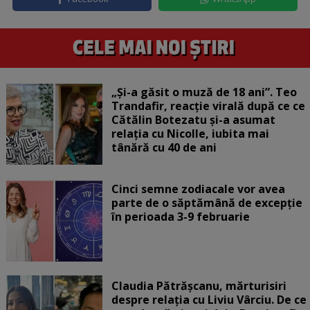
„Și-a găsit o muză de 18 ani”. Teo
Trandafir, reacție virală după ce ce
Cătălin Botezatu și-a asumat
relația cu Nicolle, iubita mai
tânără cu 40 de ani
Cinci semne zodiacale vor avea
parte de o săptămână de excepție
în perioada 3-9 februarie
Claudia Pătrășcanu, mărturisiri
despre relația cu Liviu Vârciu. De ce