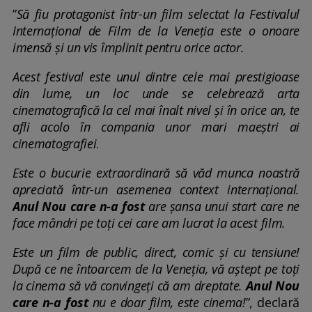
”
Să fiu protagonist într-un film selectat la Festivalul
Internațional de Film de la Veneția este o onoare
imensă și un vis împlinit pentru orice actor.
Acest festival este unul dintre cele mai prestigioase
din lume, un loc unde se celebrează arta
cinematografică la cel mai înalt
nivel și în orice an, te
afli acolo în compania unor mari maeștri ai
cinematografiei
.
Este o bucurie extraordinară să văd munca noastră
apreciată într-un asemenea context internațional.
Anul Nou care n-a fost
are șansa unui start care ne
face mândri pe toți cei care am lucrat la acest film.
Este un film de public, direct, comic și cu tensiune!
După ce ne întoarcem de la Veneția, vă aștept pe toți
la cinema să vă convingeți că am
dreptate.
Anul Nou
care n-a fost
nu e doar film, este cinema!
”, declară