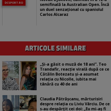
DCSPORT.RO
semifinală la Australian Open. Încă
un duel senzațional cu spaniolul
Carlos Alcaraz
„Și-a găsit o muză de 18 ani”. Teo
Trandafir, reacție virală după ce ce
Cătălin Botezatu și-a asumat
relația cu Nicolle, iubita mai
tânără cu 40 de ani
Claudia Pătrășcanu, mărturisiri
despre relația cu Liviu Vârciu. De ce
s-au despărțit cei doi: „Eu mi-aș fi