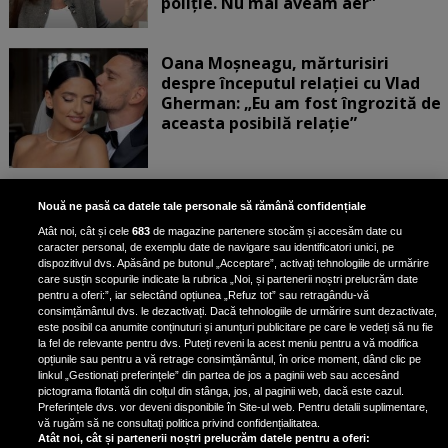
poliție. Nu mai aveam aer”
Oana Moșneagu, mărturisiri
despre începutul relației cu Vlad
Gherman: „Eu am fost îngrozită de
aceasta posibilă relație”
Unde locuiesc Alberto Guță și
Nouă ne pasă ca datele tale personale să rămână confidențiale
iubita lui, după ce au plecat din
Atât noi, cât și cele
683
de magazine partenere stocăm și accesăm date cu
casa Narcisei Balaban: „Noi
caracter personal, de exemplu date de navigare sau identificatori unici, pe
suntem într-o casă cu două-trei
dispozitivul dvs. Apăsând pe butonul „Acceptare”, activați tehnologiile de urmărire
etaje”
care susțin scopurile indicate la rubrica „Noi, și partenerii noștri prelucrăm date
pentru a oferi:”, iar selectând opțiunea „Refuz tot” sau retragându-vă
consimțământul dvs. le dezactivați. Dacă tehnologiile de urmărire sunt dezactivate,
este posibil ca anumite conținuturi și anunțuri publicitare pe care le vedeți să nu fie
Oana Roman, achiziție după
la fel de relevante pentru dvs. Puteți reveni la acest meniu pentru a vă modifica
achiziție. Suma exorbitantă pe
opțiunile sau pentru a vă retrage consimțământul, în orice moment, dând clic pe
linkul „Gestionați preferințele” din partea de jos a paginii web sau accesând
care a scos-o din buzunar pentru o
pictograma flotantă din colțul din stânga, jos, al paginii web, dacă este cazul.
pereche de ochelari de soare și un
Preferințele dvs. vor deveni disponibile în Site-ul web. Pentru detalii suplimentare,
parfum
vă rugăm să ne consultați politica privind confidențialitatea.
Atât noi, cât și partenerii noștri prelucrăm datele pentru a oferi: