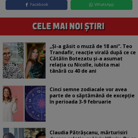
Facebook
WhatsApp
„Și-a găsit o muză de 18 ani”. Teo
Trandafir, reacție virală după ce ce
Cătălin Botezatu și-a asumat
relația cu Nicolle, iubita mai
tânără cu 40 de ani
Cinci semne zodiacale vor avea
parte de o săptămână de excepție
în perioada 3-9 februarie
Claudia Pătrășcanu, mărturisiri