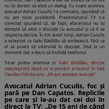
nu își doresc să aibă un dialog. Cu toate acestea,
avocatul Adrian Cuculis l-a contrazis, spunând că
nu are nicio problemă. Prezentatorul TV s-a
corectat spunând că, de fapt, afaceristul nu își
dorește să aibă o discuție cu avocatul și că îi va
respecta decizia. În tot acest timp, Adrian Cuculis
a așteptat ca Gabi Bădălău să vorbească, fără ca
el să poată să intervină în discuție, însă la un
moment dat a decis să închidă telefonul.
Te-ar putea interesa și:
Gabi Bădălău, decizie
neașteptată după ce a pierdut procesul în fața
Claudiei Pătrășcanu: „Mi-am anunțat avocații”
Avocatul Adrian Cuculis, foc și
pară pe Dan Capatos. Replicile
pe care și le-au dat cei doi în
direct la TV: „De 15 ani de când