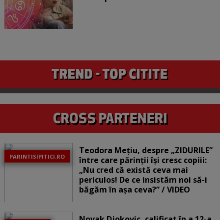
Teodora Mețiu, despre „ZIDURILE”
PARINTISIPITICI.RO
între care părinții își cresc copiii:
„Nu cred că există ceva mai
periculos! De ce insistăm noi să-i
băgăm în așa ceva?” / VIDEO
Novak Djokovic, calificat în a 12-a