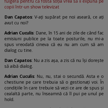
fulgeră pentru că fosta soția vrea să îi expună pe
copii într-un show televizat
Dan Capatos
: V-ați supărat pe noi aseară, ce ați
avut cu noi?
Adrian Cuculis
: Dane, în 15 ani de zile de când fac
emisiuni publice pe la toate posturile, nu mi-a
spus vreodată cineva că eu nu am cum să am
dialog cu tine.
Dan Capatos
: Nu a zis așa, a zis că nu își dorește
să aibă dialog.
Adrian Cuculis
: Nu, nu, stai o secundă. Asta e o
chestiune pe care trebuia să o gestionați voi. În
condițiile în care trebuie să vezi ce are de spus și
cealaltă parte, nu înseamnă că îl pui pe unul pe
hold.