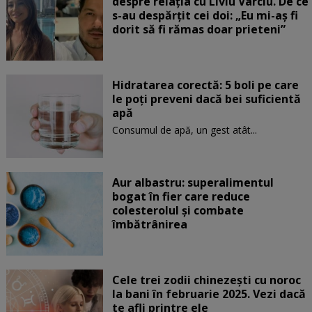
despre relația cu Liviu Vârciu. De ce
s-au despărțit cei doi: „Eu mi-aș fi
dorit să fi rămas doar prieteni”
Hidratarea corectă: 5 boli pe care
le poți preveni dacă bei suficientă
apă
Consumul de apă, un gest atât...
Aur albastru: superalimentul
bogat în fier care reduce
colesterolul și combate
îmbătrânirea
Cele trei zodii chinezești cu noroc
la bani în februarie 2025. Vezi dacă
te afli printre ele