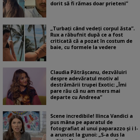
dorit să fi rămas doar prieteni”
„Turbați când vedeți corpul ăsta”.
Rux a răbufnit după ce a fost
criticată că a pozat în costum de
baie, cu formele la vedere
Claudia Pătrășcanu, dezvăluiri
despre adevăratul motiv al
destrămării trupei Exotic: „Îmi
pare rău că nu am mers mai
departe cu Andreea”
Scene incredibile! Ilinca Vandici a
pus mâna pe aparatul de
fotografiat al unui paparazzo și i l-
a aruncat la gunoi: „S-a dus la