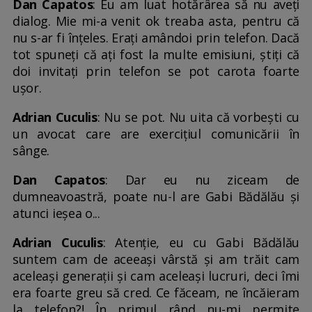
Dan Capatos
: Eu am luat hotărârea să nu aveți
dialog. Mie mi-a venit ok treaba asta, pentru că
nu s-ar fi înțeles. Erați amândoi prin telefon. Dacă
tot spuneți că ați fost la multe emisiuni, știți că
doi invitați prin telefon se pot carota foarte
ușor.
Adrian Cuculis
: Nu se pot. Nu uita că vorbești cu
un avocat care are exercițiul comunicării în
sânge.
Dan Capatos
: Dar eu nu ziceam de
dumneavoastră, poate nu-l are Gabi Bădălău și
atunci ieșea o...
Adrian Cuculis
: Atenție, eu cu Gabi Bădălău
suntem cam de aceeași vârstă și am trăit cam
aceleași generații și cam aceleași lucruri, deci îmi
era foarte greu să cred. Ce făceam, ne încăieram
la telefon?! În primul rând nu-mi permite