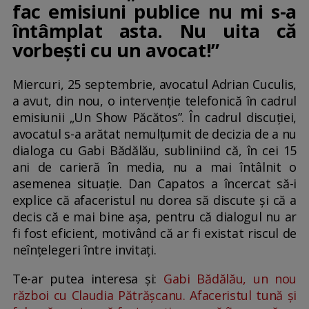
fac emisiuni publice nu mi s-a
întâmplat asta. Nu uita că
vorbești cu un avocat!”
Miercuri, 25 septembrie, avocatul Adrian Cuculis,
a avut, din nou, o intervenție telefonică în cadrul
emisiunii „Un Show Păcătos”. În cadrul discuției,
avocatul s-a arătat nemulțumit de decizia de a nu
dialoga cu Gabi Bădălău, subliniind că, în cei 15
ani de carieră în media, nu a mai întâlnit o
asemenea situație. Dan Capatos a încercat să-i
explice că afaceristul nu dorea să discute și că a
decis că e mai bine așa, pentru că dialogul nu ar
fi fost eficient, motivând că ar fi existat riscul de
neînțelegeri între invitați.
Te-ar putea interesa și:
Gabi Bădălău, un nou
război cu Claudia Pătrășcanu. Afaceristul tună și