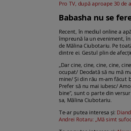
Pro TV, după aproape 30 de an
Babasha nu se fereș
Recent, în mediul online a apă
împreună la un eveniment, în 
de Mălina Ciubotariu. Pe toat
dintre ei. Gestul plin de afecț
„Dar cine, cine, cine, cine, ci
ocupat/ Deodată să nu mă mai 
mine/ Și din rău m-am făcut b
Prefer să nu mai iubesc/ Amo,
bine”, sunt o parte din versur
sa, Mălina Ciubotariu.
Te-ar putea interesa și:
Diandr
Andrei Rotaru: „Mă simt sufoc