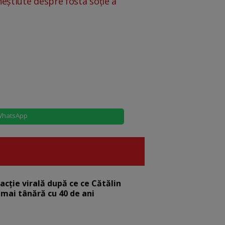
neștiute despre fosta soție a
hatsApp
eacție virală după ce ce Cătălin
 mai tânără cu 40 de ani