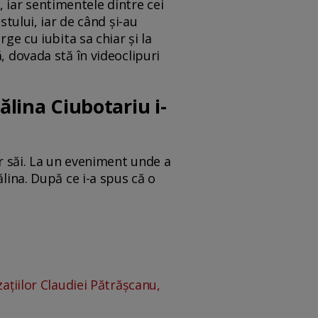
 iar sentimentele dintre cei
stului, iar de când și-au
ge cu iubita sa chiar și la
, dovada stă în videoclipuri
ălina Ciubotariu i-
or săi. La un eveniment unde a
ălina. După ce i-a spus că o
ațiilor Claudiei Pătrășcanu,