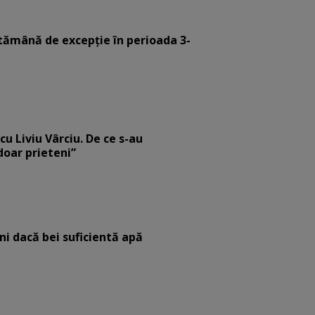
tămână de excepție în perioada 3-
cu Liviu Vârciu. De ce s-au
 doar prieteni”
eni dacă bei suficientă apă