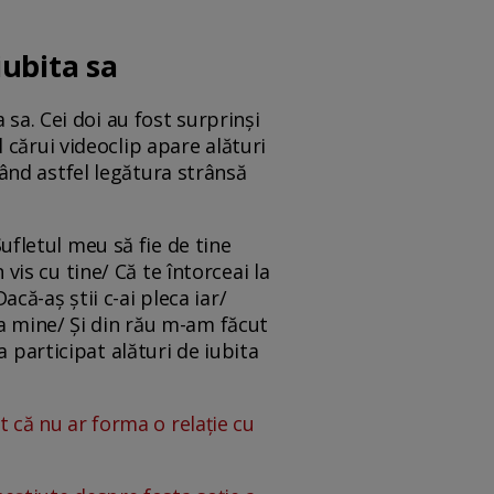
iubita sa
 sa. Cei doi au fost surprinși
 cărui videoclip apare alături
ând astfel legătura strânsă
Sufletul meu să fie de tine
is cu tine/ Că te întorceai la
ă-aș știi c-ai pleca iar/
la mine/ Și din rău m-am făcut
a participat alături de iubita
ut că nu ar forma o relație cu