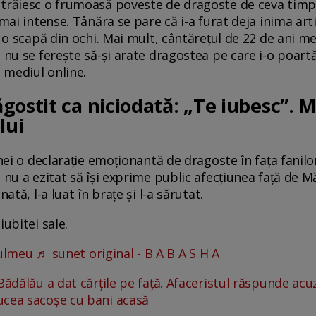
trăiesc o frumoasă poveste de dragoste de ceva timp,
mai intense. Tânăra se pare că i-a furat deja inima arti
u o scapă din ochi. Mai mult, cântărețul de 22 de ani mer
 nu se ferește să-și arate dragostea pe care i-o poartă
n mediul online.
ostit ca niciodată: „Te iubesc”. M
ului
inei o declarație emoționantă de dragoste în fața fanil
 nu a ezitat să își exprime public afecțiunea față de M
ată, l-a luat în brațe și l-a sărutat.
iubitei sale.
ulmeu
♬ sunet original - B A B A S H A
Bădălău a dat cărțile pe față. Afaceristul răspunde acuz
ucea sacoșe cu bani acasă