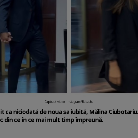
Captură video: Instagram/Babasha
 ca niciodată de noua sa iubită, Mălina Ciubotariu.
rec din ce în ce mai mult timp împreună.