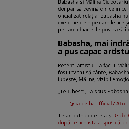
Babasha și Mălina Ciubotariu 
doi par să devină din ce în ce 
oficializat relația, Babasha n
evenimentele pe care le are și
pe care chiar el le postează î
Babasha, mai îndrăg
a pus capac artist
Recent, artistul i-a făcut Măl
fost invitat să cânte, Babasha
iubește, Mălina, vizibil emoțion
„Te iubesc”, i-a spus Babasha 
@babasha.official7
#tot
Te-ar putea interesa și:
Gabi 
după ce aceasta a spus că ad