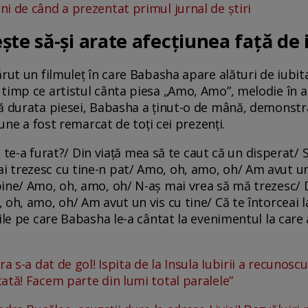
i de când a prezentat primul jurnal de știri
te să-și arate afecțiunea față de 
rut un filmuleț în care Babasha apare alături de iubita
timp ce artistul cânta piesa „Amo, Amo”, melodie în al
ă durata piesei, Babasha a ținut-o de mână, demonstr
iune a fost remarcat de toți cei prezenți.
ne te-a furat?/ Din viață mea să te caut că un disperat/ 
trezesc cu tine-n pat/ Amo, oh, amo, oh/ Am avut un v
ine/ Amo, oh, amo, oh/ N-aș mai vrea să mă trezesc/ Dac
 oh, amo, oh/ Am avut un vis cu tine/ Că te întorceai 
ile pe care Babasha le-a cântat la evenimentul la care 
a s-a dat de gol! Ispita de la Insula Iubirii a recunosc
ată! Facem parte din lumi total paralele”