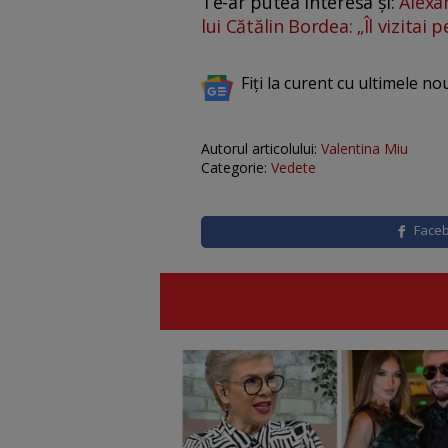
Te-ar putea interesa și:
Alexan
lui Cătălin Bordea: „Îl vizita
Fiți la curent cu ultimele no
Autorul articolului:
Valentina Miu
Categorie:
Vedete
Face