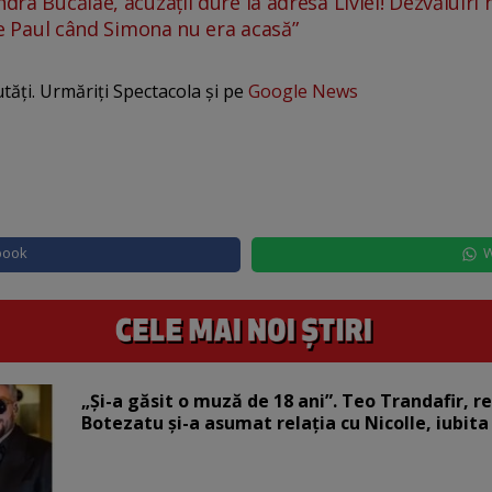
dra Bucălae, acuzații dure la adresa Liviei! Dezvăluiri 
i pe Paul când Simona nu era acasă”
utăți. Urmăriți Spectacola și pe
Google News
book
W
„Și-a găsit o muză de 18 ani”. Teo Trandafir, r
Botezatu și-a asumat relația cu Nicolle, iubita