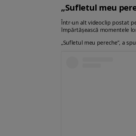
„Sufletul meu per
Într-un alt videoclip postat p
împărtășească momentele lor s
„Sufletul meu pereche”, a sp