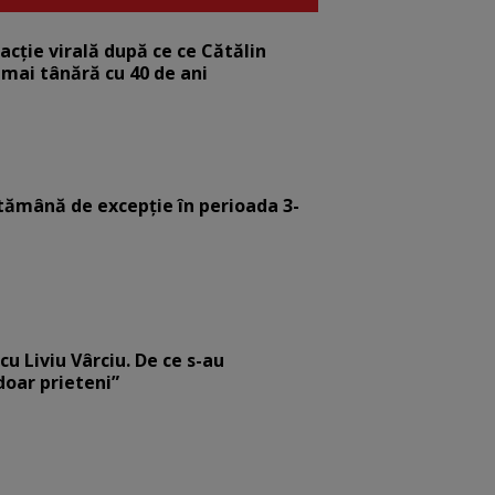
eacție virală după ce ce Cătălin
 mai tânără cu 40 de ani
tămână de excepție în perioada 3-
cu Liviu Vârciu. De ce s-au
 doar prieteni”