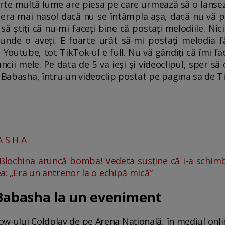
rte multă lume are piesa pe care urmează să o lansez
 era mai nasol dacă nu se întâmpla așa, dacă nu vă pl
, să știți că nu-mi faceți bine că postați melodiile. 
unde o aveți. E foarte urât să-mi postați melodia 
pe Youtube, tot TikTok-ul e full. Nu vă gândiți că îmi 
ncii mele. Pe data de 5 va ieși și videoclipul, sper să 
s Babasha, întru-un videoclip postat pe pagina sa de T
A S H A
 Blochina aruncă bomba! Vedeta susține că i-a schimba
 ea: „Era un antrenor la o echipă mică”
 Babasha la un eveniment
w-ului Coldplay de pe Arena Națională, în mediul onlin