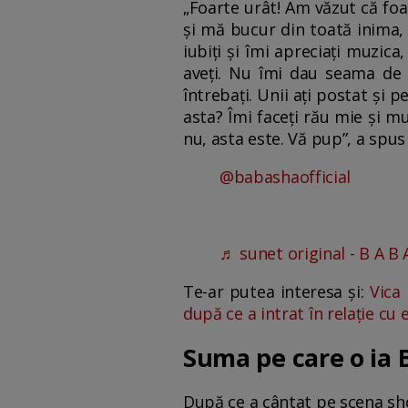
„Foarte urât! Am văzut că foa
și mă bucur din toată inima,
iubiți și îmi apreciați muzica
aveți. Nu îmi dau seama de 
întrebați. Unii ați postat și 
asta? Îmi faceți rău mie și mu
nu, asta este. Vă pup”, a spu
@babashaofficial
♬ sunet original - B A B 
Te-ar putea interesa și:
Vica
după ce a intrat în relație cu
Suma pe care o ia
După ce a cântat pe scena sho