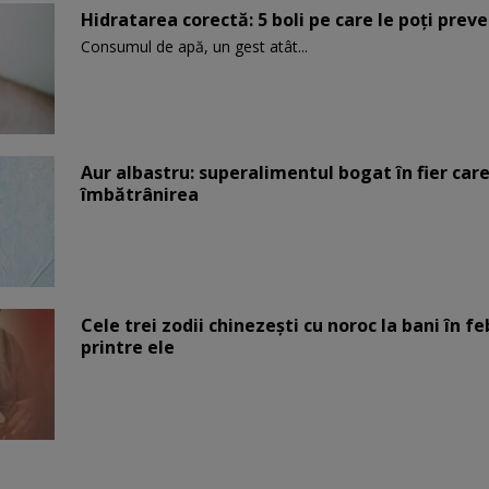
Hidratarea corectă: 5 boli pe care le poți prev
Consumul de apă, un gest atât...
Aur albastru: superalimentul bogat în fier car
îmbătrânirea
Cele trei zodii chinezești cu noroc la bani în fe
printre ele