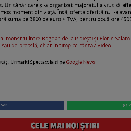
n tânăr care și-a organizat majoratul a vrut să afle p
umos moment din viață. Însă, oferta oferită nu l-a avant
ră suma de 3800 de euro + TVA, pentru două ore 4500
al monstru între Bogdan de la Ploiești și Florin Salam.
 său de breaslă, chiar în timp ce cânta / Video
utăți. Urmăriți Spectacola și pe
Google News
book
W