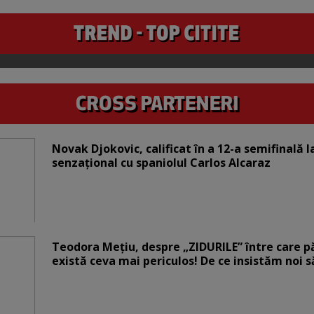
Novak Djokovic, calificat în a 12-a semifinală 
senzațional cu spaniolul Carlos Alcaraz
Teodora Mețiu, despre „ZIDURILE” între care pări
există ceva mai periculos! De ce insistăm noi 