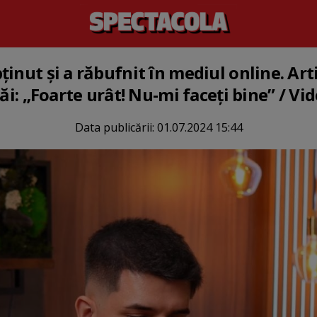
inut și a răbufnit în mediul online. Art
săi: „Foarte urât! Nu-mi faceți bine” / Vi
Data publicării:
01.07.2024 15:44