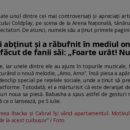
te unul dintre cei mai controversați și apreciați ar
ului Coldplay, pe scena de la Arena Națională, tânărul
pectatori. De atunci, numele său a ținut primele pagini 
abținut și a răbufnit în mediul onl
făcut de fanii săi: „Foarte urât! Nu
iar unele dintre ele au ajuns în topurile muzicale, 
 curând o nouă melodie, „Amo, Amo”, însă piesa a apă
deoclip special pe rețelele sociale, unde a ținut să p
tforme. Totodată, el a mărturisit că este deranjat de 
uri noua sa piesă. Babasha a spus astfel de gesturi n
 ce o lansează, pe 5 iulie.
eea Ibacka și Cabral își vând apartamentul. Motivul
e la acest cuibușor” / Foto