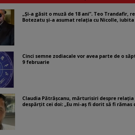
„Și-a găsit o muză de 18 ani”. Teo Trandafir, r
Botezatu și-a asumat relația cu Nicolle, iubita
Cinci semne zodiacale vor avea parte de o săp
9 februarie
Claudia Pătrășcanu, mărturisiri despre relația 
despărțit cei doi: „Eu mi-aș fi dorit să fi rămas