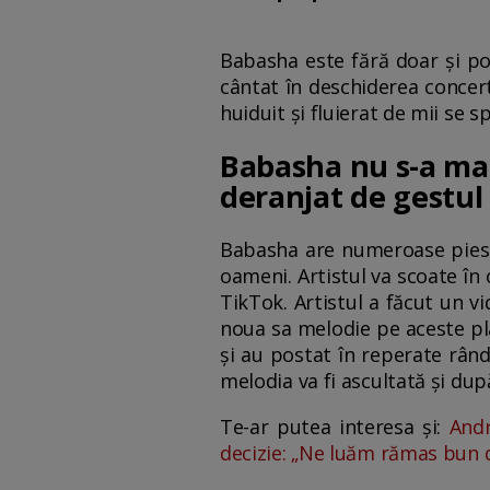
Babasha este fără doar și poa
cântat în deschiderea concert
huiduit și fluierat de mii se s
Babasha nu s-a mai 
deranjat de gestul 
Babasha are numeroase piese, 
oameni. Artistul va scoate în
TikTok. Artistul a făcut un vi
noua sa melodie pe aceste pla
și au postat în reperate rând
melodia va fi ascultată și după
Te-ar putea interesa și:
Andr
decizie: „Ne luăm rămas bun d