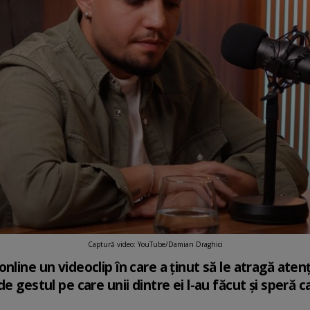
Captură video: YouTube/Damian Draghici
line un videoclip în care a ținut să le atragă atenția
e gestul pe care unii dintre ei l-au făcut și speră c