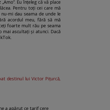
 „Amo”. Eu înțeleg că vă place
ăcea. Pentru toți cei care mă
Nici nu-mi dau seama de unde le
fără acordul meu, fără să mă
faceți foarte mult rău pe seama
o mai ascultați și atunci. Dacă
ikTok.
t destinul lui Victor Pițurcă,
e a apărut ce tarif cere