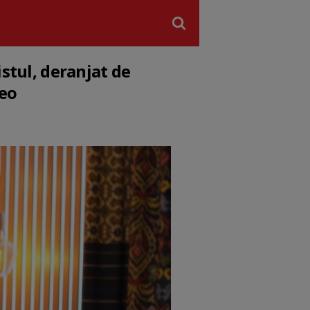
istul, deranjat de
deo