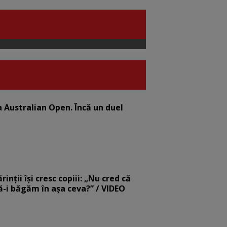
la Australian Open. Încă un duel
nții își cresc copiii: „Nu cred că
să-i băgăm în așa ceva?” / VIDEO