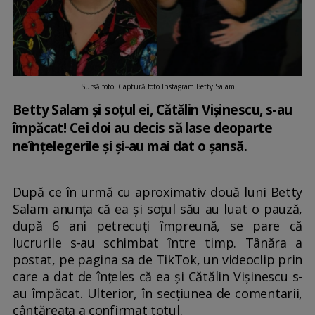
Sursă foto: Captură foto Instagram Betty Salam
Betty Salam și soțul ei, Cătălin Vișinescu, s-au
împăcat! Cei doi au decis să lase deoparte
neînțelegerile și și-au mai dat o șansă.
După ce în urmă cu aproximativ două luni Betty
Salam anunța că ea și soțul său au luat o pauză,
după 6 ani petrecuți împreună, se pare că
lucrurile s-au schimbat între timp. Tânăra a
postat, pe pagina sa de TikTok, un videoclip prin
care a dat de înțeles că ea și Cătălin Vișinescu s-
au împăcat. Ulterior, în secțiunea de comentarii,
cântăreața a confirmat totul.