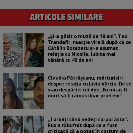
„Și-a găsit o muză de 18 ani”. Teo
Trandafir, reacție virală după ce ce
Cătălin Botezatu și-a asumat
relația cu Nicolle, iubita mai
tânără cu 40 de ani
Claudia Pătrășcanu, mărturisiri
despre relația cu Liviu Vârciu. De ce
s-au despărțit cei doi: „Eu mi-aș fi
dorit să fi rămas doar prieteni”
„Turbați când vedeți corpul ăsta”.
Rux a răbufnit după ce a fost
criticată că a pozat în costum de