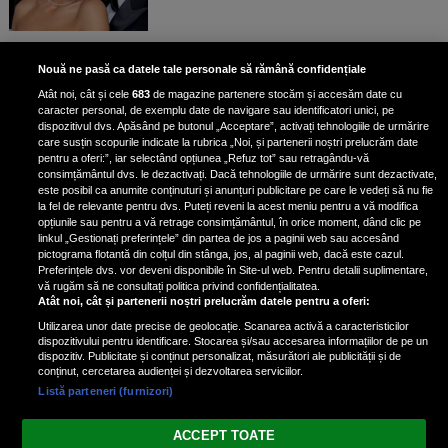
Unde locuiesc Alberto Guță și
Nouă ne pasă ca datele tale personale să rămână confidențiale
iubita lui, după ce au plecat din
Atât noi, cât și cele
683
de magazine partenere stocăm și accesăm date cu
casa Narcisei Balaban: „Noi
caracter personal, de exemplu date de navigare sau identificatori unici, pe
suntem într-o casă cu două-trei
dispozitivul dvs. Apăsând pe butonul „Acceptare”, activați tehnologiile de urmărire
etaje”
care susțin scopurile indicate la rubrica „Noi, și partenerii noștri prelucrăm date
pentru a oferi:”, iar selectând opțiunea „Refuz tot” sau retragându-vă
consimțământul dvs. le dezactivați. Dacă tehnologiile de urmărire sunt dezactivate,
este posibil ca anumite conținuturi și anunțuri publicitare pe care le vedeți să nu fie
Oana Roman, achiziție după
la fel de relevante pentru dvs. Puteți reveni la acest meniu pentru a vă modifica
achiziție. Suma exorbitantă pe
opțiunile sau pentru a vă retrage consimțământul, în orice moment, dând clic pe
linkul „Gestionați preferințele” din partea de jos a paginii web sau accesând
care a scos-o din buzunar pentru o
pictograma flotantă din colțul din stânga, jos, al paginii web, dacă este cazul.
pereche de ochelari de soare și un
Preferințele dvs. vor deveni disponibile în Site-ul web. Pentru detalii suplimentare,
parfum
vă rugăm să ne consultați politica privind confidențialitatea.
Atât noi, cât și partenerii noștri prelucrăm datele pentru a oferi:
Utilizarea unor date precise de geolocație. Scanarea activă a caracteristicilor
dispozitivului pentru identificare. Stocarea și/sau accesarea informațiilor de pe un
dispozitiv. Publicitate și conținut personalizat, măsurători ale publicității și de
conținut, cercetarea audienței și dezvoltarea serviciilor.
Listă parteneri (furnizori)
Vezi varianta Desktop
ACCEPT TOATE