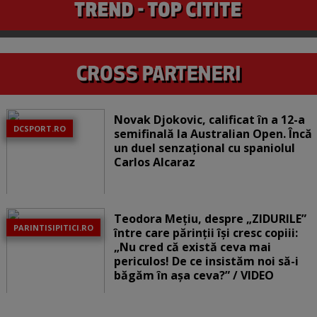
Novak Djokovic, calificat în a 12-a
DCSPORT.RO
semifinală la Australian Open. Încă
un duel senzațional cu spaniolul
Carlos Alcaraz
Teodora Mețiu, despre „ZIDURILE”
PARINTISIPITICI.RO
între care părinții își cresc copiii:
„Nu cred că există ceva mai
periculos! De ce insistăm noi să-i
băgăm în așa ceva?” / VIDEO