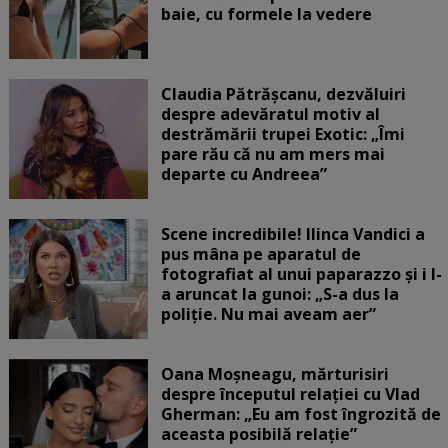
baie, cu formele la vedere
Claudia Pătrășcanu, dezvăluiri
despre adevăratul motiv al
destrămării trupei Exotic: „Îmi
pare rău că nu am mers mai
departe cu Andreea”
Scene incredibile! Ilinca Vandici a
pus mâna pe aparatul de
fotografiat al unui paparazzo și i l-
a aruncat la gunoi: „S-a dus la
poliție. Nu mai aveam aer”
Oana Moșneagu, mărturisiri
despre începutul relației cu Vlad
Gherman: „Eu am fost îngrozită de
aceasta posibilă relație”