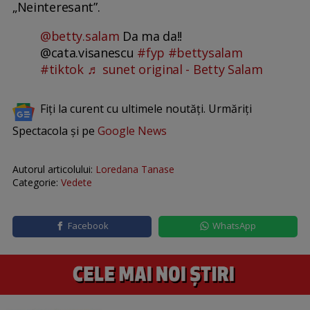
„Neinteresant”.
@betty.salam
Da ma da!!
@cata.visanescu
#fyp
#bettysalam
#tiktok
♬ sunet original - Betty Salam
Fiți la curent cu ultimele noutăți. Urmăriți
Spectacola și pe
Google News
Autorul articolului:
Loredana Tanase
Categorie:
Vedete
Facebook
WhatsApp