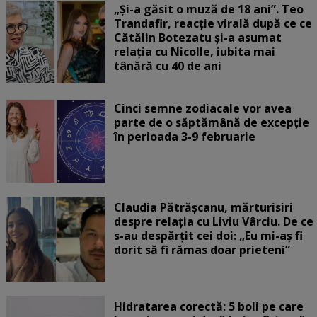
„Și-a găsit o muză de 18 ani”. Teo
Trandafir, reacție virală după ce ce
Cătălin Botezatu și-a asumat
relația cu Nicolle, iubita mai
tânără cu 40 de ani
Cinci semne zodiacale vor avea
parte de o săptămână de excepție
în perioada 3-9 februarie
Claudia Pătrășcanu, mărturisiri
despre relația cu Liviu Vârciu. De ce
s-au despărțit cei doi: „Eu mi-aș fi
dorit să fi rămas doar prieteni”
Hidratarea corectă: 5 boli pe care