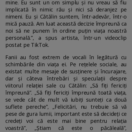
mine. Eu sunt un om simplu și nu vreau să fiu
implicată în nimic rău și nici să deranjez pe
nimeni. Eu și Cătălin suntem, într-adevăr, într-o
mică pauză. Am luat această decizie împreună ca
noi să ne punem în ordine puțin viața noastră
personală.”, a spus artista, într-un videoclip
postat pe TikTok.
Fanii au fost extrem de vocali în legătură cu
schimbările din viața ei. Pe rețelele sociale, au
existat multe mesaje de susținere și încurajare,
dar și câteva întrebări și speculații despre
viitorul relației sale cu Cătălin: „Să fiți fericiți
împreună”. „Să fiți fericiți împreună toată viața,
se vede cât de mult vă iubiți sunteți ca două
suflete pereche”, „Felicitări, nu trebuie să vă
pese de gura lumii, important este să decideți ce
credeți voi că este mai bine pentru relația
voastră”, „Știam că este o păcăleală”,