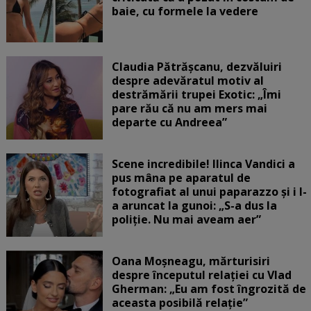
baie, cu formele la vedere
Claudia Pătrășcanu, dezvăluiri
despre adevăratul motiv al
destrămării trupei Exotic: „Îmi
pare rău că nu am mers mai
departe cu Andreea”
Scene incredibile! Ilinca Vandici a
pus mâna pe aparatul de
fotografiat al unui paparazzo și i l-
a aruncat la gunoi: „S-a dus la
poliție. Nu mai aveam aer”
Oana Moșneagu, mărturisiri
despre începutul relației cu Vlad
Gherman: „Eu am fost îngrozită de
aceasta posibilă relație”