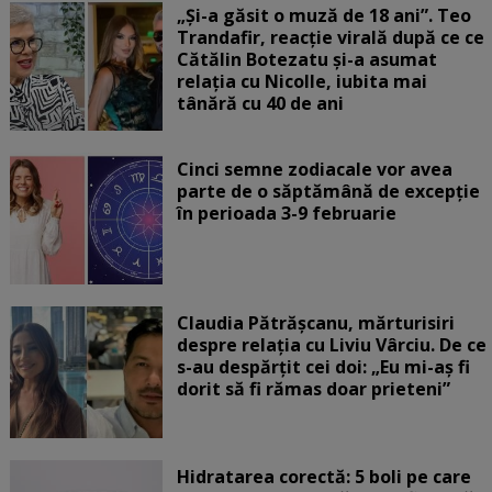
„Și-a găsit o muză de 18 ani”. Teo
Trandafir, reacție virală după ce ce
Cătălin Botezatu și-a asumat
relația cu Nicolle, iubita mai
tânără cu 40 de ani
Cinci semne zodiacale vor avea
parte de o săptămână de excepție
în perioada 3-9 februarie
Claudia Pătrășcanu, mărturisiri
despre relația cu Liviu Vârciu. De ce
s-au despărțit cei doi: „Eu mi-aș fi
dorit să fi rămas doar prieteni”
Hidratarea corectă: 5 boli pe care