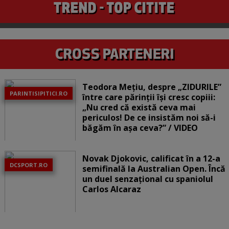
Teodora Mețiu, despre „ZIDURILE”
PARINTISIPITICI.RO
între care părinții își cresc copiii:
„Nu cred că există ceva mai
periculos! De ce insistăm noi să-i
băgăm în așa ceva?” / VIDEO
Novak Djokovic, calificat în a 12-a
DCSPORT.RO
semifinală la Australian Open. Încă
un duel senzațional cu spaniolul
Carlos Alcaraz