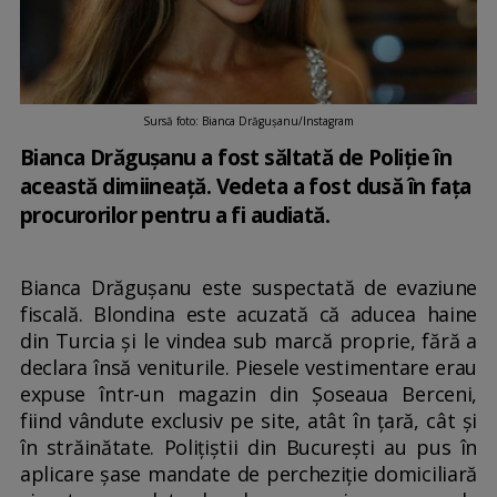
Sursă foto: Bianca Drăgușanu/Instagram
Bianca Drăgușanu a fost săltată de Poliție în
această dimiineață. Vedeta a fost dusă în fața
procurorilor pentru a fi audiată.
Bianca Drăgușanu este suspectată de evaziune
fiscală. Blondina este acuzată că aducea haine
din Turcia şi le vindea sub marcă proprie, fără a
declara însă veniturile. Piesele vestimentare erau
expuse într-un magazin din Șoseaua Berceni,
fiind vândute exclusiv pe site, atât în ţară, cât şi
în străinătate. Polițiștii din București au pus în
aplicare șase mandate de percheziție domiciliară