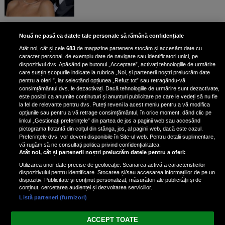
Unde locuiesc Alberto Guță și
Nouă ne pasă ca datele tale personale să rămână confidențiale
iubita lui, după ce au plecat din
Atât noi, cât și cele
683
de magazine partenere stocăm și accesăm date cu
casa Narcisei Balaban: „Noi
caracter personal, de exemplu date de navigare sau identificatori unici, pe
suntem într-o casă cu două-trei
dispozitivul dvs. Apăsând pe butonul „Acceptare”, activați tehnologiile de urmărire
etaje”
care susțin scopurile indicate la rubrica „Noi, și partenerii noștri prelucrăm date
pentru a oferi:”, iar selectând opțiunea „Refuz tot” sau retragându-vă
consimțământul dvs. le dezactivați. Dacă tehnologiile de urmărire sunt dezactivate,
este posibil ca anumite conținuturi și anunțuri publicitare pe care le vedeți să nu fie
Oana Roman, achiziție după
la fel de relevante pentru dvs. Puteți reveni la acest meniu pentru a vă modifica
achiziție. Suma exorbitantă pe
opțiunile sau pentru a vă retrage consimțământul, în orice moment, dând clic pe
linkul „Gestionați preferințele” din partea de jos a paginii web sau accesând
care a scos-o din buzunar pentru o
pictograma flotantă din colțul din stânga, jos, al paginii web, dacă este cazul.
pereche de ochelari de soare și un
Preferințele dvs. vor deveni disponibile în Site-ul web. Pentru detalii suplimentare,
parfum
vă rugăm să ne consultați politica privind confidențialitatea.
Atât noi, cât și partenerii noștri prelucrăm datele pentru a oferi:
Utilizarea unor date precise de geolocație. Scanarea activă a caracteristicilor
dispozitivului pentru identificare. Stocarea și/sau accesarea informațiilor de pe un
dispozitiv. Publicitate și conținut personalizat, măsurători ale publicității și de
conținut, cercetarea audienței și dezvoltarea serviciilor.
Listă parteneri (furnizori)
Vezi varianta Desktop
ACCEPT TOATE