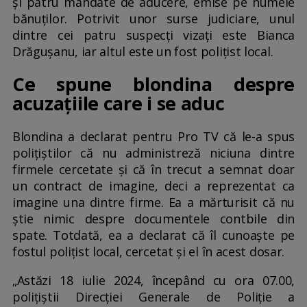
și patru mandate de aducere, emise pe numele
bănuților. Potrivit unor surse judiciare, unul
dintre cei patru suspecţi vizaţi este Bianca
Drăguşanu, iar altul este un fost poliţist local.
Ce spune blondina despre
acuzațiile care i se aduc
Blondina a declarat pentru Pro TV că le-a spus
polițiștilor că nu administreză niciuna dintre
firmele cercetate și că în trecut a semnat doar
un contract de imagine, deci a reprezentat ca
imagine una dintre firme. Ea a mărturisit că nu
știe nimic despre documentele contbile din
spate. Totdată, ea a declarat că îl cunoaște pe
fostul polițist local, cercetat și el în acest dosar.
„Astăzi 18 iulie 2024, începând cu ora 07.00,
poliţiştii Direcţiei Generale de Poliţie a