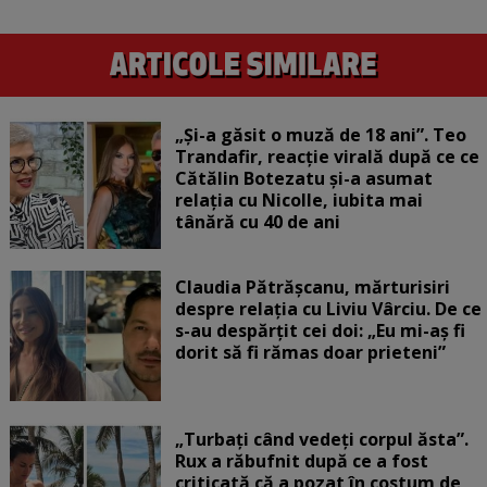
„Și-a găsit o muză de 18 ani”. Teo
Trandafir, reacție virală după ce ce
Cătălin Botezatu și-a asumat
relația cu Nicolle, iubita mai
tânără cu 40 de ani
Claudia Pătrășcanu, mărturisiri
despre relația cu Liviu Vârciu. De ce
s-au despărțit cei doi: „Eu mi-aș fi
dorit să fi rămas doar prieteni”
„Turbați când vedeți corpul ăsta”.
Rux a răbufnit după ce a fost
criticată că a pozat în costum de