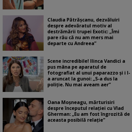
Claudia Pătrășcanu, dezvăluiri
despre adevăratul motiv al
destrămării trupei Exotic: „Îmi
pare rău că nu am mers mai
departe cu Andreea”
Scene incredibile! Ilinca Vandici a
pus mâna pe aparatul de
fotografiat al unui paparazzo și i l-
a aruncat la gunoi: „S-a dus la
poliție. Nu mai aveam aer”
Oana Moșneagu, mărturisiri
despre începutul relației cu Vlad
Gherman: „Eu am fost îngrozită de
aceasta posibilă relație”