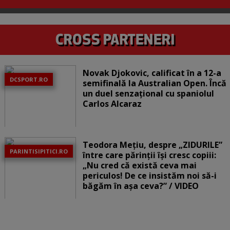
Novak Djokovic, calificat în a 12-a
DCSPORT.RO
semifinală la Australian Open. Încă
un duel senzațional cu spaniolul
Carlos Alcaraz
Teodora Mețiu, despre „ZIDURILE”
PARINTISIPITICI.RO
între care părinții își cresc copiii:
„Nu cred că există ceva mai
periculos! De ce insistăm noi să-i
băgăm în așa ceva?” / VIDEO