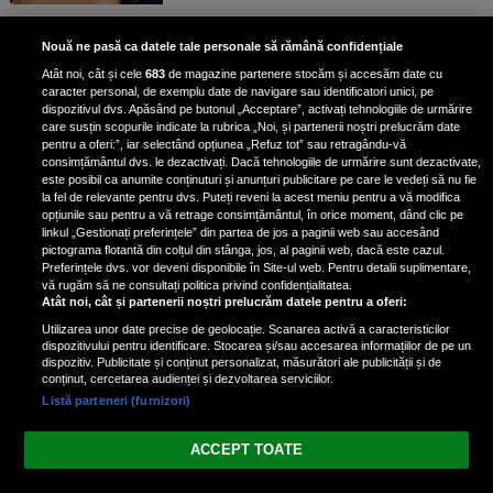
Unde locuiesc Alberto Guță și
Nouă ne pasă ca datele tale personale să rămână confidențiale
iubita lui, după ce au plecat din
Atât noi, cât și cele
683
de magazine partenere stocăm și accesăm date cu
casa Narcisei Balaban: „Noi
caracter personal, de exemplu date de navigare sau identificatori unici, pe
suntem într-o casă cu două-trei
dispozitivul dvs. Apăsând pe butonul „Acceptare”, activați tehnologiile de urmărire
etaje”
care susțin scopurile indicate la rubrica „Noi, și partenerii noștri prelucrăm date
pentru a oferi:”, iar selectând opțiunea „Refuz tot” sau retragându-vă
consimțământul dvs. le dezactivați. Dacă tehnologiile de urmărire sunt dezactivate,
este posibil ca anumite conținuturi și anunțuri publicitare pe care le vedeți să nu fie
Oana Roman, achiziție după
la fel de relevante pentru dvs. Puteți reveni la acest meniu pentru a vă modifica
achiziție. Suma exorbitantă pe
opțiunile sau pentru a vă retrage consimțământul, în orice moment, dând clic pe
linkul „Gestionați preferințele” din partea de jos a paginii web sau accesând
care a scos-o din buzunar pentru o
pictograma flotantă din colțul din stânga, jos, al paginii web, dacă este cazul.
pereche de ochelari de soare și un
Preferințele dvs. vor deveni disponibile în Site-ul web. Pentru detalii suplimentare,
parfum
vă rugăm să ne consultați politica privind confidențialitatea.
Atât noi, cât și partenerii noștri prelucrăm datele pentru a oferi:
Utilizarea unor date precise de geolocație. Scanarea activă a caracteristicilor
dispozitivului pentru identificare. Stocarea și/sau accesarea informațiilor de pe un
dispozitiv. Publicitate și conținut personalizat, măsurători ale publicității și de
conținut, cercetarea audienței și dezvoltarea serviciilor.
Listă parteneri (furnizori)
Vezi varianta Desktop
ACCEPT TOATE
Politica de confidențialitate
Politica cookies
Gestionați preferințele
|
|