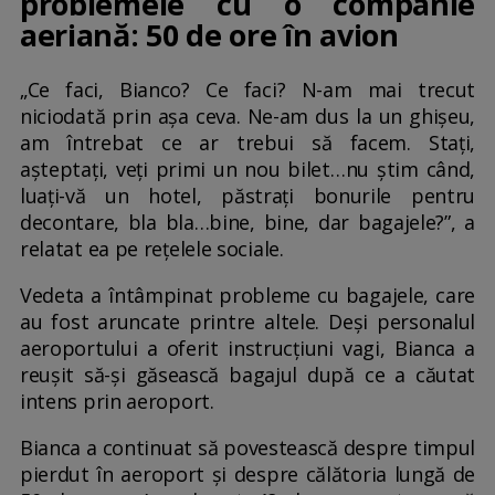
problemele cu o companie
aeriană: 50 de ore în avion
„Ce faci, Bianco? Ce faci? N-am mai trecut
niciodată prin așa ceva. Ne-am dus la un ghișeu,
am întrebat ce ar trebui să facem. Stați,
așteptați, veți primi un nou bilet…nu știm când,
luați-vă un hotel, păstrați bonurile pentru
decontare, bla bla…bine, bine, dar bagajele?”, a
relatat ea pe rețelele sociale.
Vedeta a întâmpinat probleme cu bagajele, care
au fost aruncate printre altele. Deși personalul
aeroportului a oferit instrucțiuni vagi, Bianca a
reușit să-și găsească bagajul după ce a căutat
intens prin aeroport.
Bianca a continuat să povestească despre timpul
pierdut în aeroport și despre călătoria lungă de