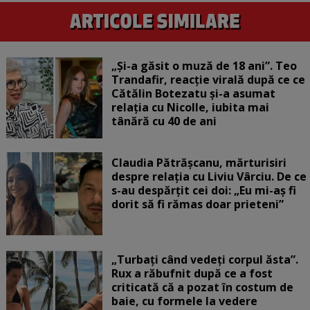
„Și-a găsit o muză de 18 ani”. Teo
Trandafir, reacție virală după ce ce
Cătălin Botezatu și-a asumat
relația cu Nicolle, iubita mai
tânără cu 40 de ani
Claudia Pătrășcanu, mărturisiri
despre relația cu Liviu Vârciu. De ce
s-au despărțit cei doi: „Eu mi-aș fi
dorit să fi rămas doar prieteni”
„Turbați când vedeți corpul ăsta”.
Rux a răbufnit după ce a fost
criticată că a pozat în costum de
baie, cu formele la vedere