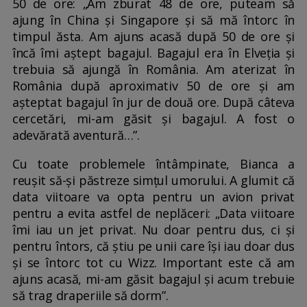
50 de ore: „Am zburat 48 de ore, puteam să
ajung în China și Singapore și să mă întorc în
timpul ăsta. Am ajuns acasă după 50 de ore și
încă îmi aștept bagajul. Bagajul era în Elveția și
trebuia să ajungă în România. Am aterizat în
România după aproximativ 50 de ore și am
așteptat bagajul în jur de două ore. După câteva
cercetări, mi-am găsit și bagajul. A fost o
adevărată aventură…”.
Cu toate problemele întâmpinate, Bianca a
reușit să-și păstreze simțul umorului. A glumit că
data viitoare va opta pentru un avion privat
pentru a evita astfel de neplăceri: „Data viitoare
îmi iau un jet privat. Nu doar pentru dus, ci și
pentru întors, că știu pe unii care își iau doar dus
și se întorc tot cu Wizz. Important este că am
ajuns acasă, mi-am găsit bagajul și acum trebuie
să trag draperiile să dorm”.