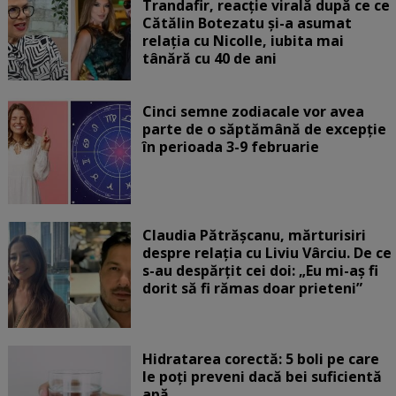
Trandafir, reacție virală după ce ce
Cătălin Botezatu și-a asumat
relația cu Nicolle, iubita mai
tânără cu 40 de ani
Cinci semne zodiacale vor avea
parte de o săptămână de excepție
în perioada 3-9 februarie
Claudia Pătrășcanu, mărturisiri
despre relația cu Liviu Vârciu. De ce
s-au despărțit cei doi: „Eu mi-aș fi
dorit să fi rămas doar prieteni”
Hidratarea corectă: 5 boli pe care
le poți preveni dacă bei suficientă
apă