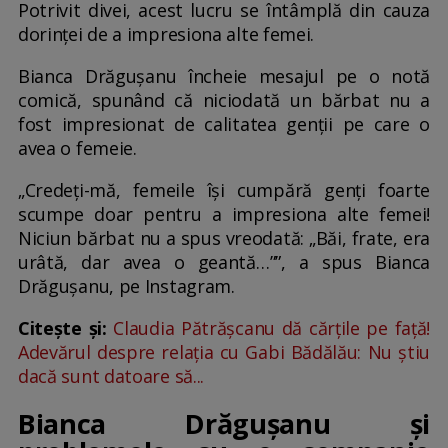
Potrivit divei, acest lucru se întâmplă din cauza
dorinței de a impresiona alte femei.
Bianca Drăgușanu încheie mesajul pe o notă
comică, spunând că niciodată un bărbat nu a
fost impresionat de calitatea genții pe care o
avea o femeie.
„Credeți-mă, femeile își cumpără genți foarte
scumpe doar pentru a impresiona alte femei!
Niciun bărbat nu a spus vreodată: „Băi, frate, era
urâtă, dar avea o geantă…””, a spus Bianca
Drăgușanu, pe Instagram.
Citește și:
Claudia Pătrășcanu dă cărțile pe față!
Adevărul despre relația cu Gabi Bădălău: Nu știu
dacă sunt datoare să...
Bianca Drăgușanu și