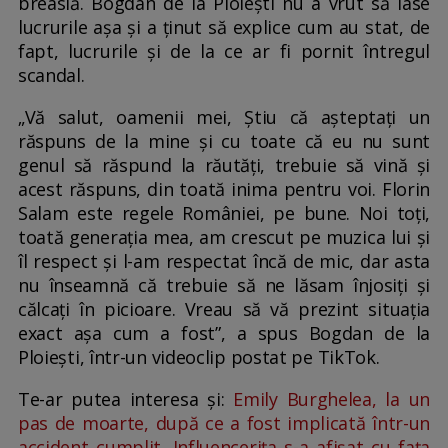
breaslă. Bogdan de la Ploiești nu a vrut să lase
lucrurile așa și a ținut să explice cum au stat, de
fapt, lucrurile și de la ce ar fi pornit întregul
scandal.
„Vă salut, oamenii mei, Știu că așteptați un
răspuns de la mine și cu toate că eu nu sunt
genul să răspund la răutăți, trebuie să vină și
acest răspuns, din toată inima pentru voi. Florin
Salam este regele României, pe bune. Noi toți,
toată generația mea, am crescut pe muzica lui și
îl respect și l-am respectat încă de mic, dar asta
nu înseamnă că trebuie să ne lăsam înjosiți și
călcați în picioare. Vreau să vă prezint situația
exact așa cum a fost”, a spus Bogdan de la
Ploiești, într-un videoclip postat pe TikTok.
Te-ar putea interesa și:
Emily Burghelea, la un
pas de moarte, după ce a fost implicată într-un
accident cumplit. Influencerița s-a afișat cu fața