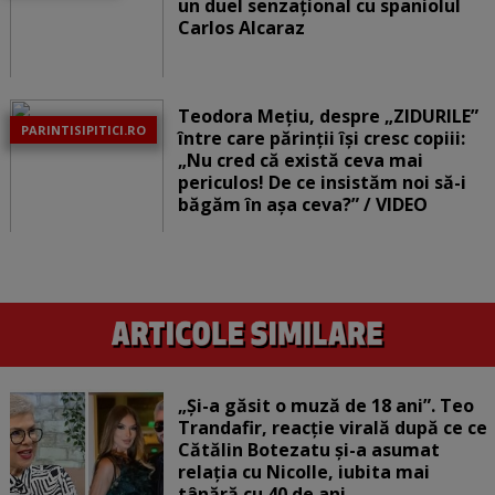
un duel senzațional cu spaniolul
Carlos Alcaraz
Teodora Mețiu, despre „ZIDURILE”
PARINTISIPITICI.RO
între care părinții își cresc copiii:
„Nu cred că există ceva mai
periculos! De ce insistăm noi să-i
băgăm în așa ceva?” / VIDEO
„Și-a găsit o muză de 18 ani”. Teo
Trandafir, reacție virală după ce ce
Cătălin Botezatu și-a asumat
relația cu Nicolle, iubita mai
tânără cu 40 de ani