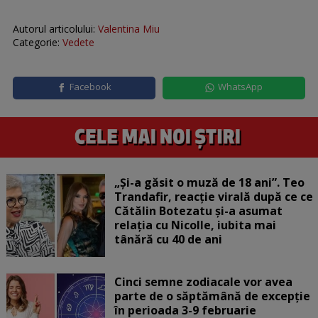
Autorul articolului:
Valentina Miu
Categorie:
Vedete
Facebook
WhatsApp
„Și-a găsit o muză de 18 ani”. Teo
Trandafir, reacție virală după ce ce
Cătălin Botezatu și-a asumat
relația cu Nicolle, iubita mai
tânără cu 40 de ani
Cinci semne zodiacale vor avea
parte de o săptămână de excepție
în perioada 3-9 februarie