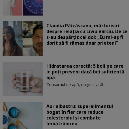
Claudia Pătrășcanu, mărturisiri
despre relația cu Liviu Vârciu. De ce
s-au despărțit cei doi: „Eu mi-aș fi
dorit să fi rămas doar prieteni”
Hidratarea corectă: 5 boli pe care
le poți preveni dacă bei suficientă
apă
Consumul de apă, un gest atât...
Aur albastru: superalimentul
bogat în fier care reduce
colesterolul și combate
îmbătrânirea