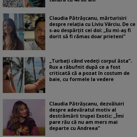
Claudia Pătrășcanu, mărturisiri
despre relația cu Liviu Vârciu. De ce
s-au despărțit cei doi: „Eu mi-aș fi
dorit să fi rămas doar prieteni”
„Turbați când vedeți corpul ăsta”.
Rux a răbufnit după ce a fost
criticată că a pozat în costum de
baie, cu formele la vedere
Claudia Pătrășcanu, dezvăluiri
despre adevăratul motiv al
destrămării trupei Exotic: „Îmi
pare rău că nu am mers mai
departe cu Andreea”