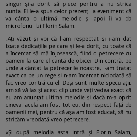
singur și-a dorit să plece pentru a nu strica
nunta. El le-a spus celor prezenți la eveniment că
va cânta o ultimă melodie și apoi îi va da
microfonul lui Florin Salam.
„Ați văzut și voi că l-am respectat și i-am dat
toate dedicațiile pe care și le-a dorit, cu toate că
a încercat să mă înjosească, fiind o petrecere cu
oameni la care el cantă de obicei. Din contră, pe
unde a cântat la petrecerile noastre, l-am tratat
exact ca pe un rege și n-am încercat niciodată să
fac vreo contră cu el. Deși sunt multe speculații,
am să vă las și acest clip unde veți vedea exact că
eu am anunțat ultima melodie și dacă m-a oprit
cineva, acela am fost tot eu, din respect față de
oamenii mei, pentru că așa am fost educat, să nu
stricăm vreodată vreo petrecere.
«Și după melodia asta intră și Florin Salam,