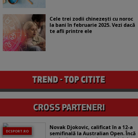
Cele trei zodii chinezești cu noroc
la bani în februarie 2025. Vezi dacă
te afli printre ele
Novak Djokovic, calificat în a 12-a
DCSPORT.RO
semifinală la Australian Open. Încă