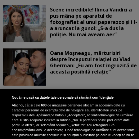
Scene incredibile! Ilinca Vandici a
pus mâna pe aparatul de
fotografiat al unui paparazzo și i l-
a aruncat la gunoi: „S-a dus la
poliție. Nu mai aveam aer”
Oana Moșneagu, mărturisiri
despre începutul relației cu Vlad
Gherman: „Eu am fost îngrozită de
aceasta posibilă relație”
Unde locuiesc Alberto Guță și
Nouă ne pasă ca datele tale personale să rămână confidențiale
iubita lui, după ce au plecat din
Atât noi, cât și cele
683
de magazine partenere stocăm și accesăm date cu
casa Narcisei Balaban: „Noi
caracter personal, de exemplu date de navigare sau identificatori unici, pe
suntem într-o casă cu două-trei
dispozitivul dvs. Apăsând pe butonul „Acceptare”, activați tehnologiile de urmărire
etaje”
care susțin scopurile indicate la rubrica „Noi, și partenerii noștri prelucrăm date
pentru a oferi:”, iar selectând opțiunea „Refuz tot” sau retragându-vă
consimțământul dvs. le dezactivați. Dacă tehnologiile de urmărire sunt dezactivate,
este posibil ca anumite conținuturi și anunțuri publicitare pe care le vedeți să nu fie