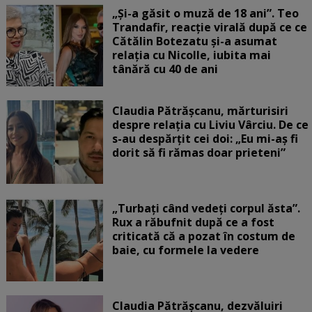
„Și-a găsit o muză de 18 ani”. Teo
Trandafir, reacție virală după ce ce
Cătălin Botezatu și-a asumat
relația cu Nicolle, iubita mai
tânără cu 40 de ani
Claudia Pătrășcanu, mărturisiri
despre relația cu Liviu Vârciu. De ce
s-au despărțit cei doi: „Eu mi-aș fi
dorit să fi rămas doar prieteni”
„Turbați când vedeți corpul ăsta”.
Rux a răbufnit după ce a fost
criticată că a pozat în costum de
baie, cu formele la vedere
Claudia Pătrășcanu, dezvăluiri