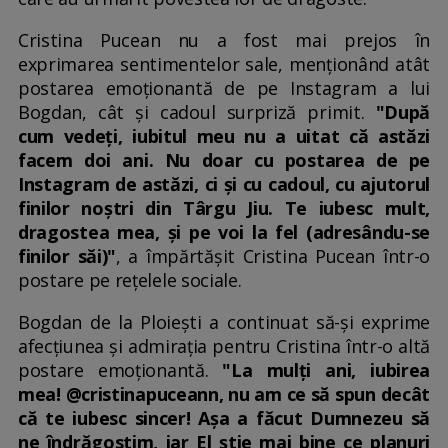
Cristina Pucean nu a fost mai prejos în
exprimarea sentimentelor sale, menționând atât
postarea emoționantă de pe Instagram a lui
Bogdan, cât și cadoul surpriză primit.
"După
cum vedeți, iubitul meu nu a uitat că astăzi
facem doi ani. Nu doar cu postarea de pe
Instagram de astăzi, ci și cu cadoul, cu ajutorul
finilor noștri din Târgu Jiu. Te iubesc mult,
dragostea mea, și pe voi la fel (adresându-se
finilor săi)"
, a împărtășit Cristina Pucean într-o
postare pe rețelele sociale.
Bogdan de la Ploiești a continuat să-și exprime
afecțiunea și admirația pentru Cristina într-o altă
postare emoționantă.
"La mulți ani, iubirea
mea! @cristinapuceann, nu am ce să spun decât
că te iubesc sincer! Așa a făcut Dumnezeu să
ne îndrăgostim, iar El știe mai bine ce planuri