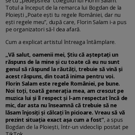
se cu „pedepsirea” colegului lui Florin Salam.
Totul a început de la remarca lui Bogdan de la
Ploiești „Poate ești tu regele României, dar nu
ești regele meu”, după care, Florin Salam i-a pus
pe organizatori să-l dea afară.
Cum a explicat artistul întreaga întâmplare.
„Vă salut, oamenii mei, Știu că așteptați un
răspuns de la mine și cu toate că eu nu sunt
genul să răspund la răutăți, trebuie să vină și
acest răspuns, din toată inima pentru voi.
Florin Salam este regele României, pe bune.
Noi toți, toată generația mea, am crescut pe
muzica lui și îl respect și l-am respectat încă de
mic, dar asta nu înseamnă că trebuie să ne
lăsam înjosiți și călcați în picioare. Vreau să vă
prezint situația exact așa cum a fost”
, a spus
Bogdan de la Ploiești, într-un videoclip postat pe
TikTok.