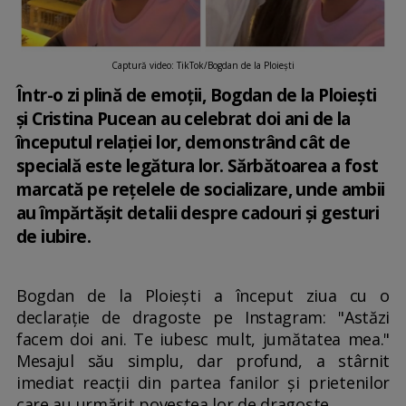
Captură video: TikTok/Bogdan de la Ploiești
Într-o zi plină de emoții, Bogdan de la Ploiești
și Cristina Pucean au celebrat doi ani de la
începutul relației lor, demonstrând cât de
specială este legătura lor. Sărbătoarea a fost
marcată pe rețelele de socializare, unde ambii
au împărtășit detalii despre cadouri și gesturi
de iubire.
Bogdan de la Ploiești a început ziua cu o
declarație de dragoste pe Instagram: "Astăzi
facem doi ani. Te iubesc mult, jumătatea mea."
Mesajul său simplu, dar profund, a stârnit
imediat reacții din partea fanilor și prietenilor
care au urmărit povestea lor de dragoste.