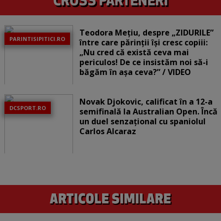
Teodora Mețiu, despre „ZIDURILE”
PARINTISIPITICI.RO
între care părinții își cresc copiii:
„Nu cred că există ceva mai
periculos! De ce insistăm noi să-i
băgăm în așa ceva?” / VIDEO
Novak Djokovic, calificat în a 12-a
DCSPORT.RO
semifinală la Australian Open. Încă
un duel senzațional cu spaniolul
Carlos Alcaraz