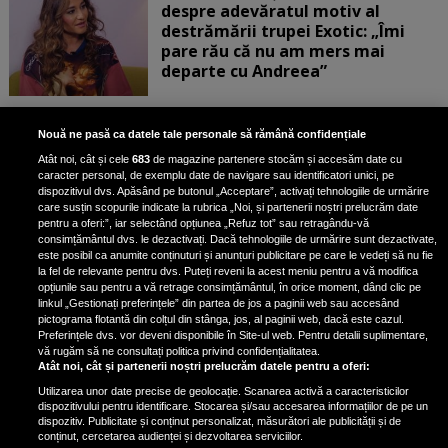
despre adevăratul motiv al
destrămării trupei Exotic: „Îmi
pare rău că nu am mers mai
departe cu Andreea”
Scene incredibile! Ilinca Vandici a
Nouă ne pasă ca datele tale personale să rămână confidențiale
pus mâna pe aparatul de
Atât noi, cât și cele
683
de magazine partenere stocăm și accesăm date cu
fotografiat al unui paparazzo și i l-
caracter personal, de exemplu date de navigare sau identificatori unici, pe
a aruncat la gunoi: „S-a dus la
dispozitivul dvs. Apăsând pe butonul „Acceptare”, activați tehnologiile de urmărire
poliție. Nu mai aveam aer”
care susțin scopurile indicate la rubrica „Noi, și partenerii noștri prelucrăm date
pentru a oferi:”, iar selectând opțiunea „Refuz tot” sau retragându-vă
consimțământul dvs. le dezactivați. Dacă tehnologiile de urmărire sunt dezactivate,
este posibil ca anumite conținuturi și anunțuri publicitare pe care le vedeți să nu fie
Oana Moșneagu, mărturisiri
la fel de relevante pentru dvs. Puteți reveni la acest meniu pentru a vă modifica
despre începutul relației cu Vlad
opțiunile sau pentru a vă retrage consimțământul, în orice moment, dând clic pe
linkul „Gestionați preferințele” din partea de jos a paginii web sau accesând
Gherman: „Eu am fost îngrozită de
pictograma flotantă din colțul din stânga, jos, al paginii web, dacă este cazul.
aceasta posibilă relație”
Preferințele dvs. vor deveni disponibile în Site-ul web. Pentru detalii suplimentare,
vă rugăm să ne consultați politica privind confidențialitatea.
Atât noi, cât și partenerii noștri prelucrăm datele pentru a oferi:
Utilizarea unor date precise de geolocație. Scanarea activă a caracteristicilor
dispozitivului pentru identificare. Stocarea și/sau accesarea informațiilor de pe un
dispozitiv. Publicitate și conținut personalizat, măsurători ale publicității și de
conținut, cercetarea audienței și dezvoltarea serviciilor.