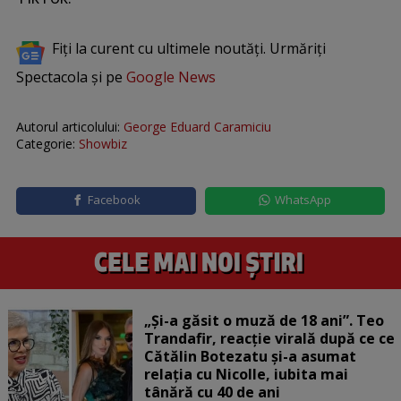
Fiți la curent cu ultimele noutăți. Urmăriți
Spectacola și pe
Google News
Autorul articolului:
George Eduard Caramiciu
Categorie:
Showbiz
Facebook
WhatsApp
„Și-a găsit o muză de 18 ani”. Teo
Trandafir, reacție virală după ce ce
Cătălin Botezatu și-a asumat
relația cu Nicolle, iubita mai
tânără cu 40 de ani