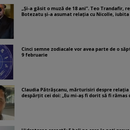
„Și-a găsit o muză de 18 ani”. Teo Trandafir, r
Botezatu și-a asumat relația cu Nicolle, iubita
Cinci semne zodiacale vor avea parte de o săp
9 februarie
Claudia Pătrășcanu, mărturisiri despre relația 
despărțit cei doi: „Eu mi-aș fi dorit să fi rămas