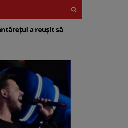
ntărețul a reușit să