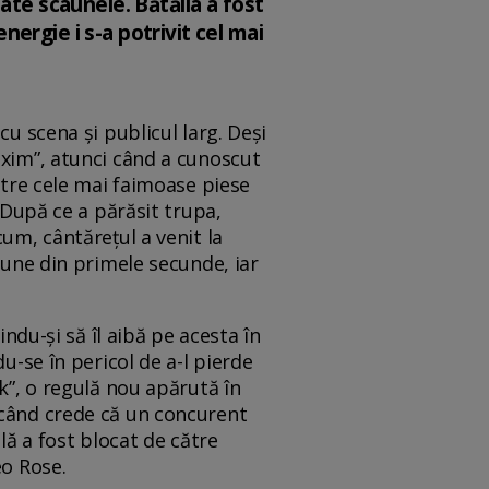
ate scaunele. Bătălia a fost
energie i s-a potrivit cel mai
cu scena și publicul larg. Deși
axim”, atunci când a cunoscut
intre cele mai faimoase piese
. După ce a părăsit trupa,
um, cântărețul a venit la
aune din primele secunde, iar
indu-și să îl aibă pe acesta în
u-se în pericol de a-l pierde
k”, o regulă nou apărută în
 când crede că un concurent
lă a fost blocat de către
eo Rose.