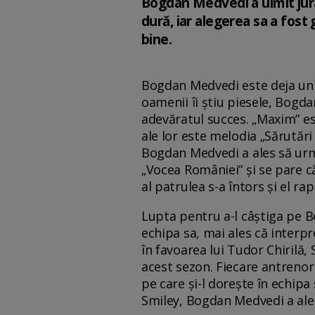
Bogdan Medvedi a uimit juraț
dură, iar alegerea sa a fost g
bine.
Bogdan Medvedi este deja un cu
oamenii îi știu piesele, Bogd
adevăratul succes. „Maxim” est
ale lor este melodia „Sărutări
Bogdan Medvedi a ales să urmez
„Vocea României” și se pare că
al patrulea s-a întors și el rap
Lupta pentru a-l câștiga pe Bog
echipa sa, mai ales că interpr
în favoarea lui Tudor Chirilă,
acest sezon. Fiecare antrenor
pe care și-l dorește în echipa
Smiley, Bogdan Medvedi a ales