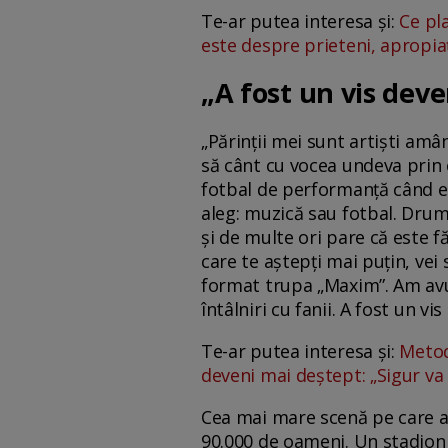
Te-ar putea interesa și:
Ce pl
este despre prieteni, apropiaț
„A fost un vis deve
„Părinții mei sunt artiști am
să cânt cu vocea undeva prin c
fotbal de performanță când e
aleg: muzică sau fotbal. Drum
și de multe ori pare că este fă
care te aștepți mai puțin, vei
format trupa „Maxim”. Am avut
întâlniri cu fanii. A fost un 
Te-ar putea interesa și:
Metod
deveni mai deștept: „Sigur va 
Cea mai mare scenă pe care a
90.000 de oameni. Un stadion p