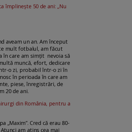
ta împlinește 50 de ani: „Nu
când aveam un an. Am început
rte mult fotbalul, am făcut
 în care am simțit nevoia să
 multă muncă, efort, dedicare
tr-o zi, probabil într-o zi în
cunosc în perioada în care am
e, piese, înregistrări, de
am 20 de ani.
hirurgi din România, pentru a
pa „Maxim”. Cred că erau 80-
. Atunci am atins cea mai