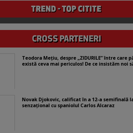
Teodora Mețiu, despre „ZIDURILE” între care pări
există ceva mai periculos! De ce insistăm noi 
Novak Djokovic, calificat în a 12-a semifinală 
senzațional cu spaniolul Carlos Alcaraz