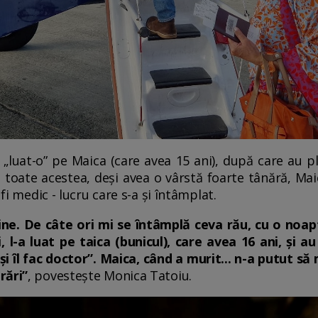
 „luat-o” pe Maica (care avea 15 ani), după care au p
toate acestea, deși avea o vârstă foarte tânără, Mai
 fi medic - lucru care s-a și întâmplat.
ine. De câte ori mi se întâmplă ceva rău, cu o noapt
, l-a luat pe taica (bunicul), care avea 16 ani, și a
și îl fac doctor”. Maica, când a murit... n-a putut 
rări”
, povestește Monica Tatoiu.