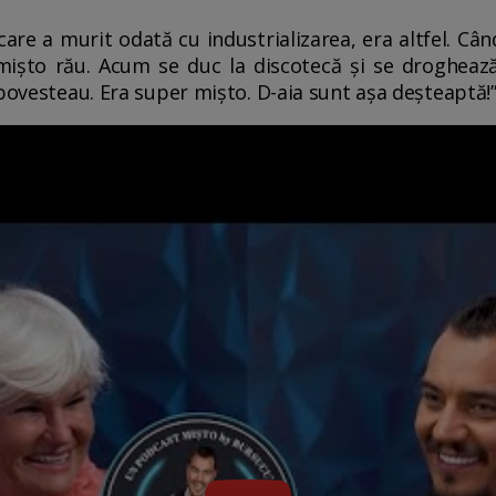
are a murit odată cu industrializarea, era altfel. Când
mișto rău. Acum se duc la discotecă și se droghează 
 povesteau. Era super mișto. D-aia sunt așa deșteaptă!”