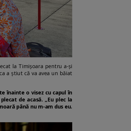
lecat la Timișoara pentru a-și
ca a știut că va avea un băiat
e înainte o visez cu capul în
u plecat de acasă. „Eu plec la
să moară până nu m-am dus eu.