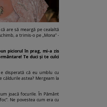
 că are să meargă pe cealaltă
schimb, a trimis-o pe „Mona” -
n piciorul în prag, mi-a zis
rmântare! Te duci și te culci
 e disperată că eu umblu cu
 pe căldurile astea? Mergeam la
cum joacă focurile. În Pământ
a foc”. Ne povestea cum era cu