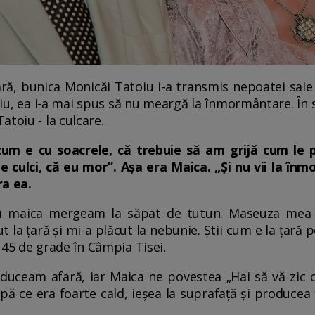
ară, bunica Monicăi Tatoiu i-a transmis nepoatei sale
liu, ea i-a mai spus să nu meargă la înmormântare. În 
toiu - la culcare.
um e cu soacrele, că trebuie să am grijă cum le pu
 culci, că eu mor”. Așa era Maica. „Și nu vii la înmo
ra ea.
Cu maica mergeam la săpat de tutun. Maseuza mea
t la țară și mi-a plăcut la nebunie. Știi cum e la țară
u 45 de grade în Câmpia Tisei.
 duceam afară, iar Maica ne povestea „Hai să vă zic 
upă ce era foarte cald, ieșea la suprafață și produce