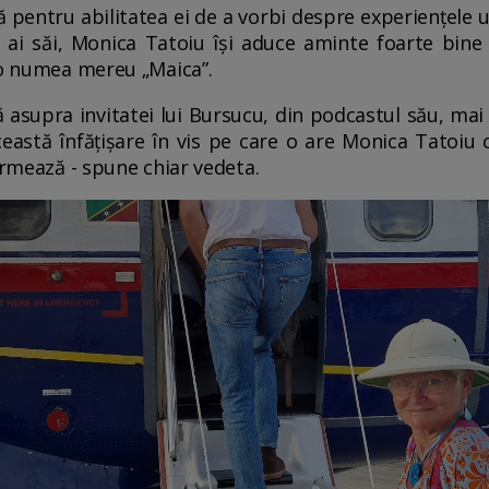
pentru abilitatea ei de a vorbi despre experiențele u
ni ai săi, Monica Tatoiu își aduce aminte foarte bin
 o numea mereu „Maica”.
 asupra invitatei lui Bursucu, din podcastul său, mai
Această înfățișare în vis pe care o are Monica Tatoiu
urmează - spune chiar vedeta.