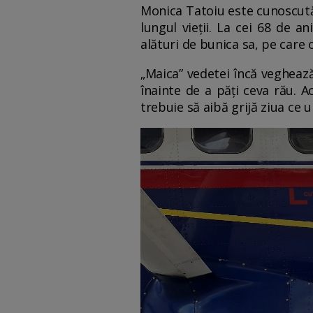
Monica Tatoiu este cunoscută 
lungul vieții. La cei 68 de a
alături de bunica sa, pe care
„Maica” vedetei încă veghează
înainte de a păți ceva rău. 
trebuie să aibă grijă ziua ce 