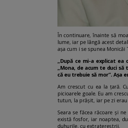
În continuare, înainte să mo
lume, iar pe lângă acest deta
așa cum i se spunea Monicăi Ta
„După ce mi-a explicat ea c
„Mona, de acum te duci să te
că eu trebuie să mor”. Așa e
Am crescut cu ea la țară. 
picioarele goale. Eu am crescu
tutun, la prășit, iar pe zi era
Seara se făcea răcoare și ne
există fosfor, iar noaptea, d
duhurile, cu extratereștrii.