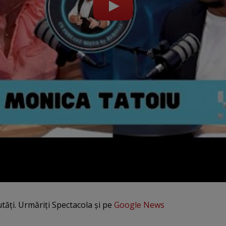
utăți. Urmăriți Spectacola și pe
Google News