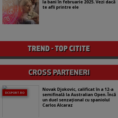
la bani în februarie 2025. Vezi dacă
te afli printre ele
Novak Djokovic, calificat în a 12-a
DCSPORT.RO
semifinală la Australian Open. Încă
un duel senzațional cu spaniolul
Carlos Alcaraz