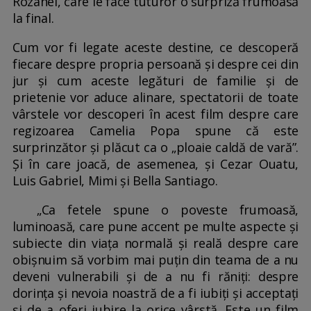
Rozanei, care le face tuturor o surpriză frumoasă
la final.
Cum vor fi legate aceste destine, ce descoperă
fiecare despre propria persoană și despre cei din
jur și cum aceste legături de familie și de
prietenie vor aduce alinare, spectatorii de toate
vârstele vor descoperi în acest film despre care
regizoarea Camelia Popa spune că este
surprinzător și plăcut ca o „ploaie caldă de vară”.
Și în care joacă, de asemenea, și Cezar Ouatu,
Luis Gabriel, Mimi și Bella Santiago.
„Ca fetele spune o poveste frumoasă,
luminoasă, care pune accent pe multe aspecte și
subiecte din viața normală și reală despre care
obișnuim să vorbim mai puțin din teama de a nu
deveni vulnerabili și de a nu fi răniți: despre
dorința și nevoia noastră de a fi iubiți și acceptați
și de a oferi iubire la orice vârstă. Este un film