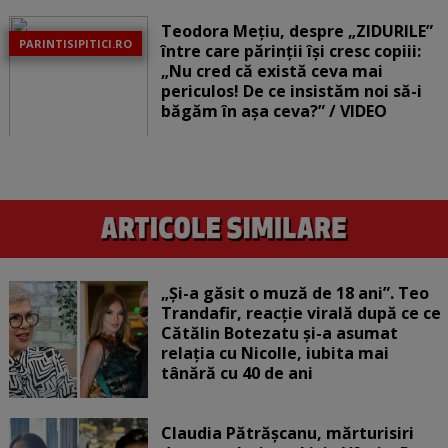
Teodora Mețiu, despre „ZIDURILE”
PARINTISIPITICI.RO
între care părinții își cresc copiii:
„Nu cred că există ceva mai
periculos! De ce insistăm noi să-i
băgăm în așa ceva?” / VIDEO
„Și-a găsit o muză de 18 ani”. Teo
Trandafir, reacție virală după ce ce
Cătălin Botezatu și-a asumat
relația cu Nicolle, iubita mai
tânără cu 40 de ani
Claudia Pătrășcanu, mărturisiri