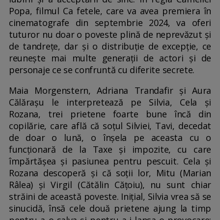
Popa, filmul Ca fetele, care va avea premiera în
cinematografe din septembrie 2024, va oferi
tuturor nu doar o poveste plină de neprevăzut și
de tandrețe, dar și o distribuție de excepție, ce
reunește mai multe generații de actori și de
personaje ce se confruntă cu diferite secrete.
Maia Morgenstern, Adriana Trandafir și Aura
Călărașu le interpretează pe Silvia, Cela și
Rozana, trei prietene foarte bune încă din
copilărie, care află că soțul Silviei, Tavi, decedat
de doar o lună, o înșela pe aceasta cu o
funcționară de la Taxe și impozite, cu care
împărtășea și pasiunea pentru pescuit. Cela și
Rozana descoperă și că soții lor, Mitu (Marian
Râlea) și Virgil (Cătălin Cățoiu), nu sunt chiar
străini de această poveste. Inițial, Silvia vrea să se
sinucidă, însă cele două prietene ajung la timp