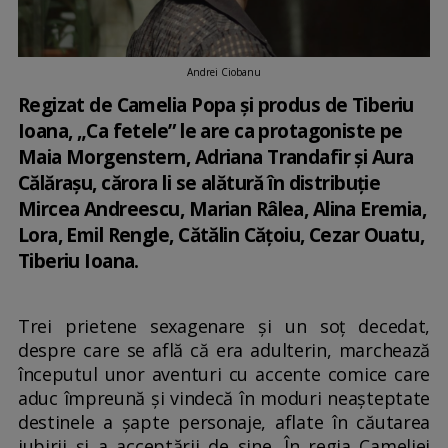
Andrei Ciobanu
Regizat de Camelia Popa și produs de Tiberiu
Ioana, „Ca fetele” le are ca protagoniste pe
Maia Morgenstern, Adriana Trandafir și Aura
Călărașu, cărora li se alătură în distribuție
Mircea Andreescu, Marian Râlea, Alina Eremia,
Lora, Emil Rengle, Cătălin Cățoiu, Cezar Ouatu,
Tiberiu Ioana.
Trei prietene sexagenare și un soț decedat,
despre care se află că era adulterin, marchează
începutul unor aventuri cu accente comice care
aduc împreună și vindecă în moduri neașteptate
destinele a șapte personaje, aflate în căutarea
iubirii și a acceptării de sine. În regia Cameliei