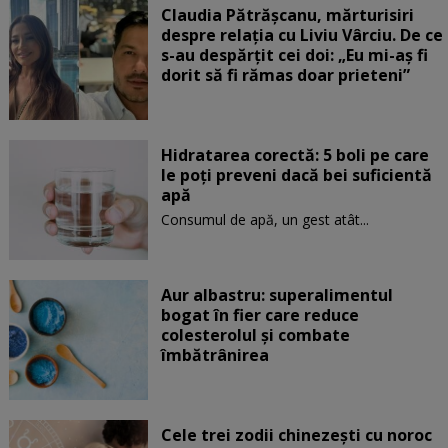
Claudia Pătrășcanu, mărturisiri
despre relația cu Liviu Vârciu. De ce
s-au despărțit cei doi: „Eu mi-aș fi
dorit să fi rămas doar prieteni”
Hidratarea corectă: 5 boli pe care
le poți preveni dacă bei suficientă
apă
Consumul de apă, un gest atât...
Aur albastru: superalimentul
bogat în fier care reduce
colesterolul și combate
îmbătrânirea
Cele trei zodii chinezești cu noroc