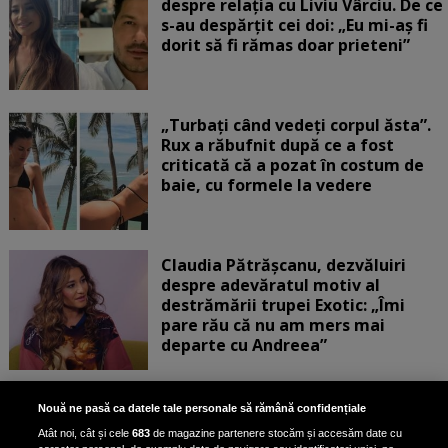
despre relația cu Liviu Vârciu. De ce
s-au despărțit cei doi: „Eu mi-aș fi
dorit să fi rămas doar prieteni”
„Turbați când vedeți corpul ăsta”.
Rux a răbufnit după ce a fost
criticată că a pozat în costum de
baie, cu formele la vedere
Claudia Pătrășcanu, dezvăluiri
despre adevăratul motiv al
destrămării trupei Exotic: „Îmi
pare rău că nu am mers mai
departe cu Andreea”
Scene incredibile! Ilinca Vandici a
Nouă ne pasă ca datele tale personale să rămână confidențiale
pus mâna pe aparatul de
Atât noi, cât și cele
683
de magazine partenere stocăm și accesăm date cu
fotografiat al unui paparazzo și i l-