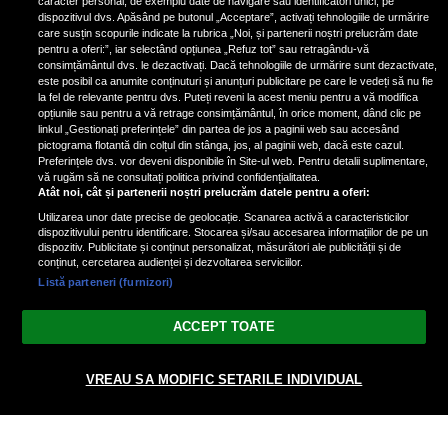
caracter personal, de exemplu date de navigare sau identificatori unici, pe
a aruncat la gunoi: „S-a dus la
dispozitivul dvs. Apăsând pe butonul „Acceptare”, activați tehnologiile de urmărire
poliție. Nu mai aveam aer”
care susțin scopurile indicate la rubrica „Noi, și partenerii noștri prelucrăm date
pentru a oferi:”, iar selectând opțiunea „Refuz tot” sau retragându-vă
consimțământul dvs. le dezactivați. Dacă tehnologiile de urmărire sunt dezactivate,
este posibil ca anumite conținuturi și anunțuri publicitare pe care le vedeți să nu fie
Oana Moșneagu, mărturisiri
la fel de relevante pentru dvs. Puteți reveni la acest meniu pentru a vă modifica
despre începutul relației cu Vlad
opțiunile sau pentru a vă retrage consimțământul, în orice moment, dând clic pe
linkul „Gestionați preferințele” din partea de jos a paginii web sau accesând
Gherman: „Eu am fost îngrozită de
pictograma flotantă din colțul din stânga, jos, al paginii web, dacă este cazul.
aceasta posibilă relație”
Preferințele dvs. vor deveni disponibile în Site-ul web. Pentru detalii suplimentare,
vă rugăm să ne consultați politica privind confidențialitatea.
Atât noi, cât și partenerii noștri prelucrăm datele pentru a oferi:
Utilizarea unor date precise de geolocație. Scanarea activă a caracteristicilor
dispozitivului pentru identificare. Stocarea și/sau accesarea informațiilor de pe un
dispozitiv. Publicitate și conținut personalizat, măsurători ale publicității și de
conținut, cercetarea audienței și dezvoltarea serviciilor.
Listă parteneri (furnizori)
Vezi varianta Desktop
ACCEPT TOATE
Politica de confidențialitate
Politica cookies
Gestionați preferințele
|
|
© 2026 spectacola.ro | Toate drepturile rezervate.
VREAU SA MODIFIC SETARILE INDIVIDUAL
nxt.196