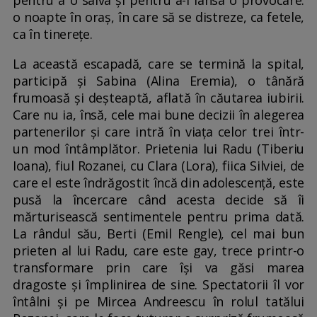
pentru a o salva și pentru a-i lansa o provocare:
o noapte în oraș, în care să se distreze, ca fetele,
ca în tinerețe.
La această escapadă, care se termină la spital,
participă și Sabina (Alina Eremia), o tânără
frumoasă și deșteaptă, aflată în căutarea iubirii.
Care nu ia, însă, cele mai bune decizii în alegerea
partenerilor și care intră în viața celor trei într-
un mod întâmplător. Prietenia lui Radu (Tiberiu
Ioana), fiul Rozanei, cu Clara (Lora), fiica Silviei, de
care el este îndrăgostit încă din adolescență, este
pusă la încercare când acesta decide să îi
mărturisească sentimentele pentru prima dată.
La rândul său, Berti (Emil Rengle), cel mai bun
prieten al lui Radu, care este gay, trece printr-o
transformare prin care își va găsi marea
dragoste și împlinirea de sine. Spectatorii îl vor
întâlni și pe Mircea Andreescu în rolul tatălui