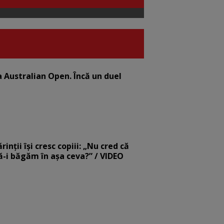
la Australian Open. Încă un duel
nții își cresc copiii: „Nu cred că
să-i băgăm în așa ceva?” / VIDEO