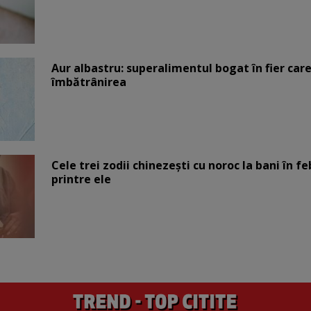
Aur albastru: superalimentul bogat în fier car
îmbătrânirea
Cele trei zodii chinezești cu noroc la bani în fe
printre ele