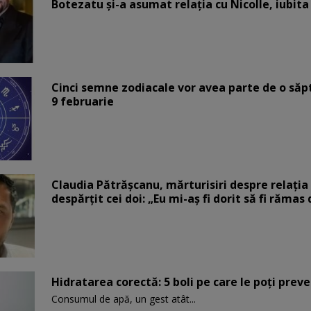
Botezatu și-a asumat relația cu Nicolle, iubita
Cinci semne zodiacale vor avea parte de o săp
9 februarie
Claudia Pătrășcanu, mărturisiri despre relația 
despărțit cei doi: „Eu mi-aș fi dorit să fi rămas
Hidratarea corectă: 5 boli pe care le poți prev
Consumul de apă, un gest atât...