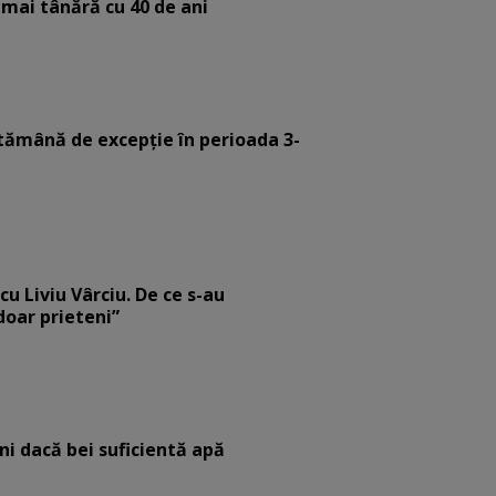
 mai tânără cu 40 de ani
tămână de excepție în perioada 3-
cu Liviu Vârciu. De ce s-au
 doar prieteni”
eni dacă bei suficientă apă