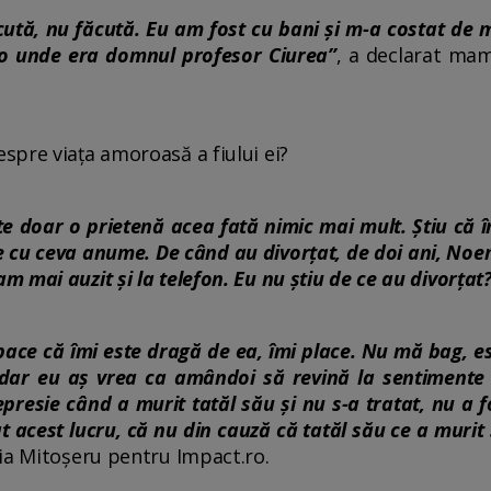
cută, nu făcută. Eu am fost cu bani și m-a costat de 
olo unde era domnul profesor Ciurea”
, a declarat mam
pre viața amoroasă a fiului ei?
ste doar o prietenă acea fată nimic mai mult. Știu că î
e cu ceva anume. De când au divorțat, de doi ani, Noe
 mai auzit și la telefon. Eu nu știu de ce au divorțat
pace că îmi este dragă de ea, îmi place. Nu mă bag, e
 dar eu aș vrea ca amândoi să revină la sentimente
resie când a murit tatăl său și nu s-a tratat, nu a 
t acest lucru, că nu din cauză că tatăl său ce a murit 
lia Mitoșeru pentru Impact.ro.