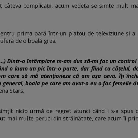
ut câteva complicații, acum vedeta se simte mult ma
ntru prima oară într-un platou de televiziune și a p
suferă de o boală grea.
...) Dintr-o întâmplare m-am dus să-mi fac un control
 o luam un pic într-o parte, dar fiind cu cățelul, de
om care să mă atenționeze că am așa ceva. Îți închi
.) În general, boala pe care am avut-o eu o fac femeile
ena Stars.
imțit nicio urmă de regret atunci când i s-a spus c
ut mai multe peruci din străinătate, care acum îi prin