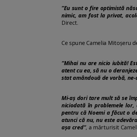
”Eu sunt o fire optimistă năs
nimic, am fost la privat, ac
Direct.
Ce spune Camelia Mitoșeru des
“Mihai nu are nicio iubită! E
atent cu ea, să nu o deranjez
stat amândouă de vorbă, ne-am
Mi-aș dori tare mult să se îm
niciodată în problemele lor,
pentru că Noemi a făcut o dep
atunci că nu, nu este adevăra
așa cred”
, a mărturisit Came