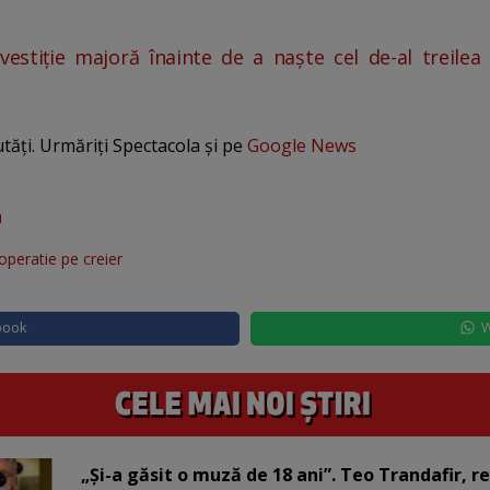
vestiție majoră înainte de a naște cel de-al treile
utăți. Urmăriți Spectacola și pe
Google News
u
operatie pe creier
book
W
„Și-a găsit o muză de 18 ani”. Teo Trandafir, r