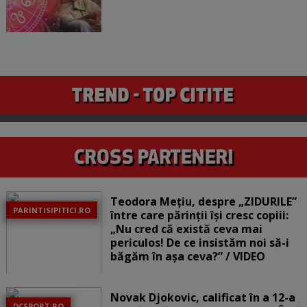
Teodora Mețiu, despre „ZIDURILE”
PARINTISIPITICI.RO
între care părinții își cresc copiii:
„Nu cred că există ceva mai
periculos! De ce insistăm noi să-i
băgăm în așa ceva?” / VIDEO
Novak Djokovic, calificat în a 12-a
DCSPORT.RO