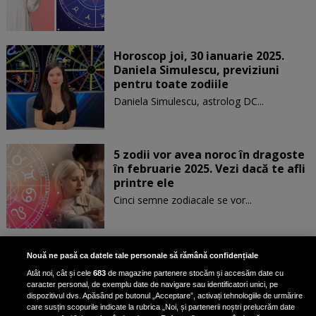
Horoscop joi, 30 ianuarie 2025.
Daniela Simulescu, previziuni
pentru toate zodiile
Daniela Simulescu, astrolog DC...
5 zodii vor avea noroc în dragoste
în februarie 2025. Vezi dacă te afli
printre ele
Cinci semne zodiacale se vor...
Patru zodii primesc un mesaj
Nouă ne pasă ca datele tale personale să rămână confidențiale
special de la Univers pe 30
Atât noi, cât și cele
683
de magazine partenere stocăm și accesăm date cu
ianuarie. Vezi dacă te afli printre
caracter personal, de exemplu date de navigare sau identificatori unici, pe
ele
dispozitivul dvs. Apăsând pe butonul „Acceptare”, activați tehnologiile de urmărire
care susțin scopurile indicate la rubrica „Noi, și partenerii noștri prelucrăm date