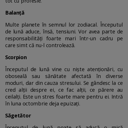
tot cu profesie.
Balanță
Multe planete în semnul lor zodiacal. Începutul
de lună aduce, însă, tensiuni. Vor avea parte de
responsabilități foarte mari într-un cadru pe
care simt că nu-l controlează.
Scorpion
Începutul de lună vine cu niște atenționări, cu
oboseală sau sănătate afectată în diverse
moduri, dar din cauza stresului. Se gândesc la ce
cred alții despre ei, ce fac alții, ce părere au
ceilalți. Este un stres foarte mare pentru ei. Intră
în luna octombrie deja epuizați.
Săgetător
Începutul de lună poate să aducă o mică