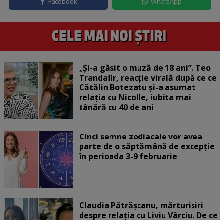
Facebook
WhatsApp
„Și-a găsit o muză de 18 ani”. Teo
Trandafir, reacție virală după ce ce
Cătălin Botezatu și-a asumat
relația cu Nicolle, iubita mai
tânără cu 40 de ani
Cinci semne zodiacale vor avea
parte de o săptămână de excepție
în perioada 3-9 februarie
Claudia Pătrășcanu, mărturisiri
despre relația cu Liviu Vârciu. De ce