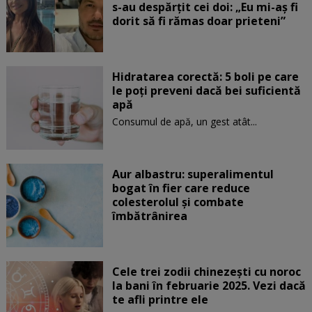
s-au despărțit cei doi: „Eu mi-aș fi
dorit să fi rămas doar prieteni”
Hidratarea corectă: 5 boli pe care
le poți preveni dacă bei suficientă
apă
Consumul de apă, un gest atât...
Aur albastru: superalimentul
bogat în fier care reduce
colesterolul și combate
îmbătrânirea
Cele trei zodii chinezești cu noroc
la bani în februarie 2025. Vezi dacă
te afli printre ele