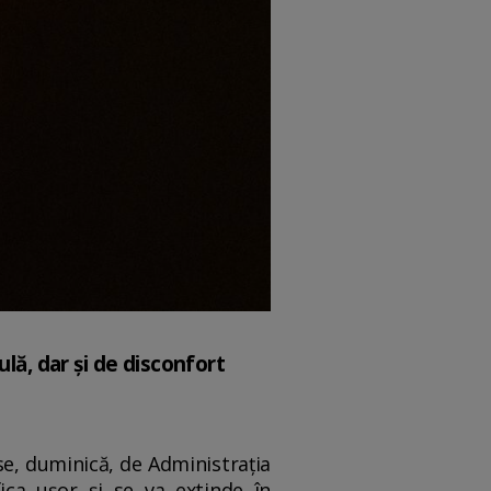
lă, dar şi de disconfort
se, duminică, de Administraţia
ica uşor și se va extinde în