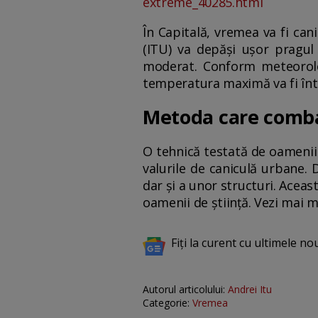
extreme_40285.html
În Capitală, vremea va fi can
(ITU) va depăși uşor pragul 
moderat. Conform meteorolog
temperatura maximă va fi între
Metoda care comba
O tehnică testată de oamenii 
valurile de caniculă urbane. D
dar şi a unor structuri. Acea
oamenii de știință. Vezi mai m
Fiți la curent cu ultimele no
Autorul articolului:
Andrei Itu
Categorie:
Vremea