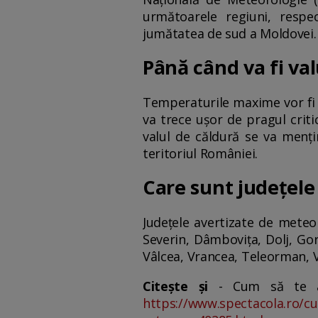
următoarele regiuni, respe
jumătatea de sud a Moldovei. A
Până când va fi val
Temperaturile maxime vor fi d
va trece uşor de pragul criti
valul de căldură se va menţi
teritoriul României.
Care sunt județele
Judeţele avertizate de meteor
Severin, Dâmboviţa, Dolj, Gorj
Vâlcea, Vrancea, Teleorman, Vâ
Citește și
- Cum să te ada
https://www.spectacola.ro/cum