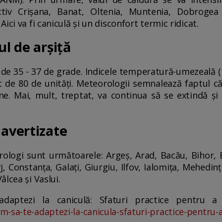
ctiv Crişana, Banat, Oltenia, Muntenia, Dobrogea
ici va fi caniculă şi un disconfort termic ridicat.
ul de arșiță
e 35 - 37 de grade. Indicele temperatură-umezeală (I
c de 80 de unităţi. Meteorologii semnalează faptul c
ne. Mai, mult, treptat, va continua să se extindă şi 
 avertizate
ologi sunt următoarele: Argeş, Arad, Bacău, Bihor, B
, Constanţa, Galaţi, Giurgiu, Ilfov, Ialomiţa, Mehedinţ
lcea şi Vaslui.
ptezi la caniculă: Sfaturi practice pentru a f
-sa-te-adaptezi-la-canicula-sfaturi-practice-pentru-a-