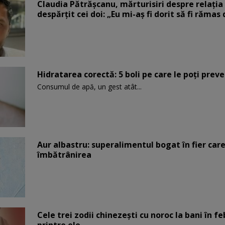
Claudia Pătrășcanu, mărturisiri despre relația 
despărțit cei doi: „Eu mi-aș fi dorit să fi rămas
Hidratarea corectă: 5 boli pe care le poți prev
Consumul de apă, un gest atât...
Aur albastru: superalimentul bogat în fier car
îmbătrânirea
Cele trei zodii chinezești cu noroc la bani în fe