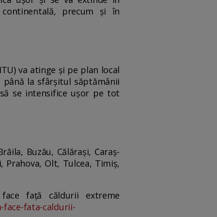
 continentală, precum şi în
TU) va atinge şi pe plan local
ă până la sfârşitul săptămânii
să se intensifice uşor pe tot
răila, Buzău, Călăraşi, Caraş-
i, Prahova, Olt, Tulcea, Timiş,
ace față căldurii extreme
face-fata-caldurii-