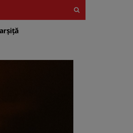
arșiță