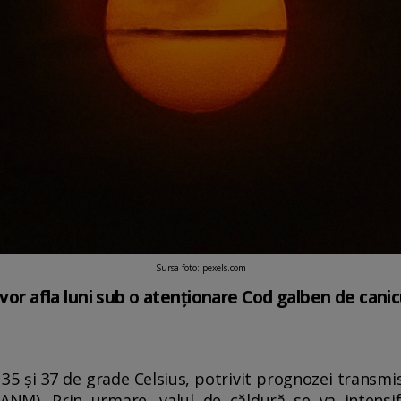
Sursa foto: pexels.com
 vor afla luni sub o atenţionare Cod galben de canicu
 35 şi 37 de grade Celsius, potrivit prognozei transmi
ANM). Prin urmare, valul de căldură se va intensif