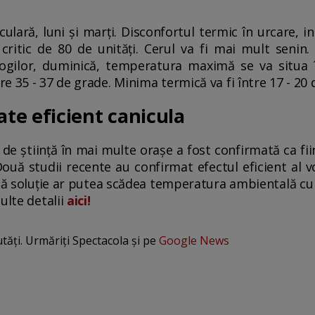
iculară, luni şi marţi. Disconfortul termic în urcare,
critic de 80 de unităţi. Cerul va fi mai mult senin.
ilor, duminică, temperatura maximă se va situa î
 35 - 37 de grade. Minima termică va fi între 17 - 20 
te eficient canicula
de știință în mai multe orașe a fost confirmată ca fi
ouă studii recente au confirmat efectul eficient al vo
stă soluție ar putea scădea temperatura ambientală cu 
ulte detalii
aici!
utăți. Urmăriți Spectacola și pe
Google News