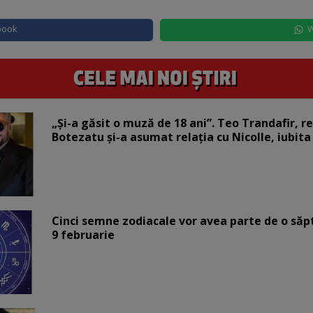
book
W
„Și-a găsit o muză de 18 ani”. Teo Trandafir, r
Botezatu și-a asumat relația cu Nicolle, iubita
Cinci semne zodiacale vor avea parte de o săp
9 februarie