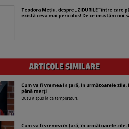
Teodora Mețiu, despre „ZIDURILE” între care pări
există ceva mai periculos! De ce insistăm noi 
Cum va fi vremea în țară, în următoarele zil
până marți
Busu a spus la ce temperaturi...
Cum va fi vremea în țară, în următoarele zil