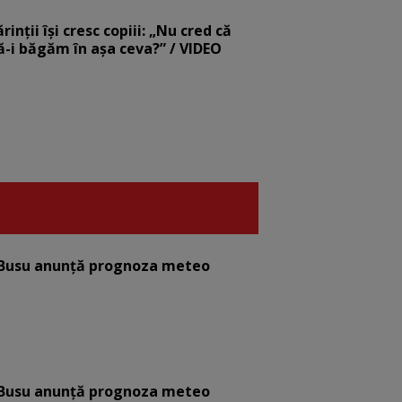
nții își cresc copiii: „Nu cred că
să-i băgăm în așa ceva?” / VIDEO
e. Busu anunță prognoza meteo
e. Busu anunță prognoza meteo