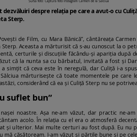
Sursă foto: Captură foto Instagram Carmen de la Sălciua
 dezvăluiri despre relația pe care a avut-o cu Culiț
eta Sterp.
„Povești de Film, cu Mara Bănică”, cântăreața Carmen
ță Sterp. Aceasta a mărturisit că s-au cunoscut la o pet
ntă, certurile și discuțiile făcându-și apariția după de
t că la nunta sa cu bărbatul, invitată a fost și Danie
 a simțit că ceva este în neregulă, dar Culiță i-a spus
 Sălciua mărturisește că toate momentele pe care le
 astăzi, considerând că ea și Culiță Sterp nu se potrive
u suflet bun”
nașei noastre. Așa ne-am văzut, dar practic ne-am 
 cântam acolo. În relația cu el era o atmosferă decent
at și ulterior. Mai multe certuri au fost după. Eu nu 
 nu mă căsătoream. I-am văzut și părțile bune și pe ce