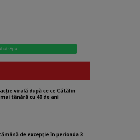
hatsApp
eacție virală după ce ce Cătălin
 mai tânără cu 40 de ani
tămână de excepție în perioada 3-