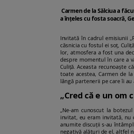
Carmen de la Sălciua a făcut
a înțeles cu fosta soacră, G
Invitată în cadrul emisiunii 
căsnicia cu fostul ei soț, Culi
lor, atmosfera a fost una dece
despre momentul în care a văzu
Culiță. Aceasta recunoaște că
toate acestea, Carmen de la
lângă partenerii pe care îi au
„Cred că e un om c
„Ne-am cunoscut la botezul 
invitat, eu eram invitată, nu
anumite discuții s-au întâmpl
negativă alături de el, altfel