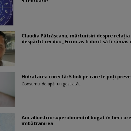
9 februarie
Claudia Pătrășcanu, mărturisiri despre relația 
despărțit cei doi: „Eu mi-aș fi dorit să fi rămas
Hidratarea corectă: 5 boli pe care le poți prev
Consumul de apă, un gest atât...
Aur albastru: superalimentul bogat în fier car
îmbătrânirea