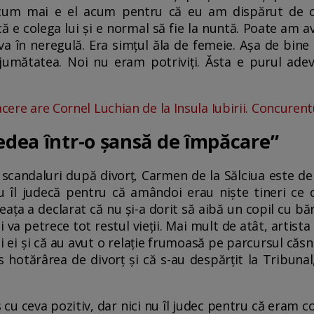
cum mai e el acum pentru că eu am dispărut de c
 e colega lui și e normal să fie la nuntă. Poate am 
a în neregulă. Era simțul ăla de femeie. Așa de bine 
t jumătatea. Noi nu eram potriviți. Ăsta e purul ade
acere are Cornel Luchian de la Insula Iubirii. Concuren
redea într-o șansă de împăcare”
scandaluri după divorț, Carmen de la Sălciua este de
u îl judecă pentru că amândoi erau niște tineri ce 
ța a declarat că nu și-a dorit să aibă un copil cu bă
i va petrece tot restul vieții. Mai mult de atât, artist
ei și că au avut o relație frumoasă pe parcursul căsni
 hotărârea de divorț și că s-au despărțit la Tribunal
u ceva pozitiv, dar nici nu îl judec pentru că eram 