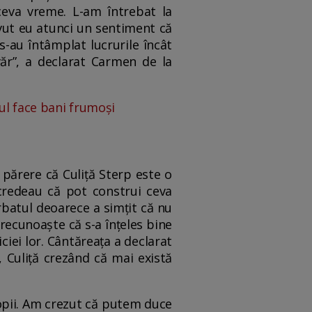
eva vreme. L-am întrebat la
avut eu atunci un sentiment că
s-au întâmplat lucrurile încât
văr”, a declarat Carmen de la
tul face bani frumoși
 părere că Culiță Sterp este o
credeau că pot construi ceva
rbatul deoarece a simțit că nu
a recunoaște că s-a înțeles bine
ciei lor. Cântăreața a declarat
, Culiță crezând că mai există
copii. Am crezut că putem duce