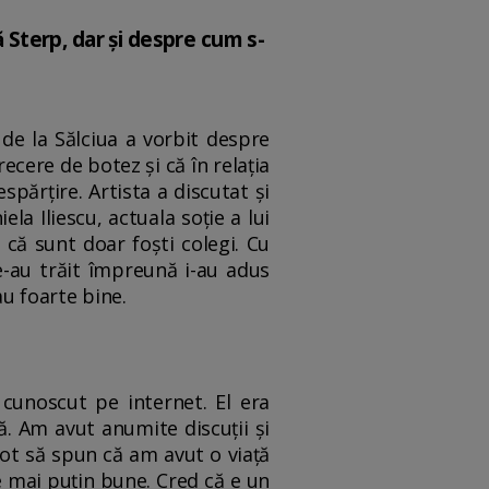
ă Sterp, dar și despre cum s-
 de la Sălciua a vorbit despre
recere de botez și că în relația
spărțire. Artista a discutat și
la Iliescu, actuala soție a lui
 că sunt doar foști colegi. Cu
-au trăit împreună i-au adus
au foarte bine.
cunoscut pe internet. El era
ă. Am avut anumite discuții și
pot să spun că am avut o viață
le mai puțin bune. Cred că e un