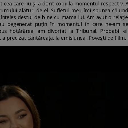
t cea care nu și-a dorit copii la momentul respectiv
umului alături de el. Sufletul meu îmi spunea că un
 înțeles destul de bine cu mama lui. Am avut o relaț
e au degenerat puțin în momentul în care ne-am s
s hotărârea, am divorțat la Tribunal. Probabil e
a precizat cântăreața, la emisiunea „Povești de Film,