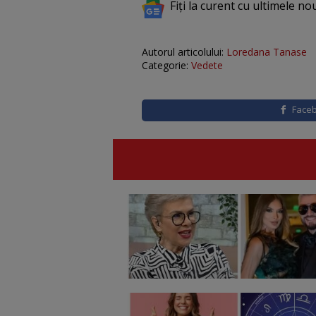
Fiți la curent cu ultimele no
Autorul articolului:
Loredana Tanase
Categorie:
Vedete
Face