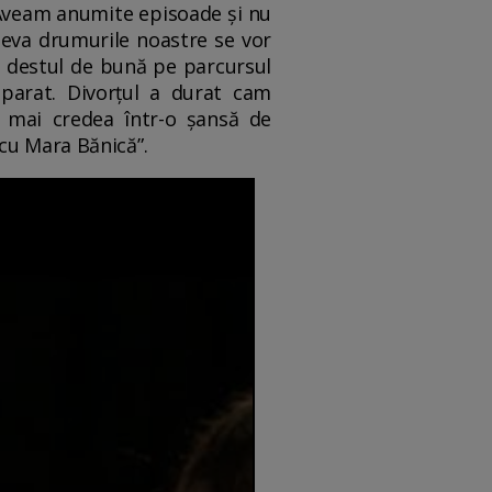
. Aveam anumite episoade și nu
deva drumurile noastre se vor
ie destul de bună pe parcursul
eparat. Divorțul a durat cam
l mai credea într-o șansă de
 cu Mara Bănică”.