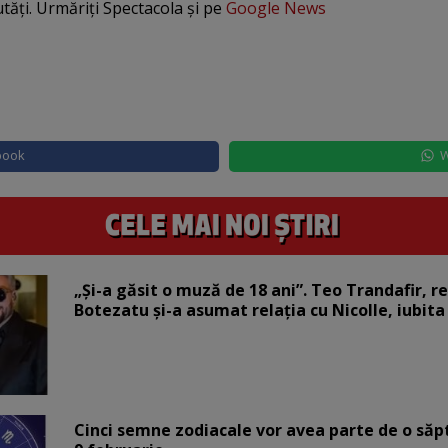
utăți. Urmăriți Spectacola și pe
Google News
book
W
„Și-a găsit o muză de 18 ani”. Teo Trandafir, r
Botezatu și-a asumat relația cu Nicolle, iubita
Cinci semne zodiacale vor avea parte de o săp