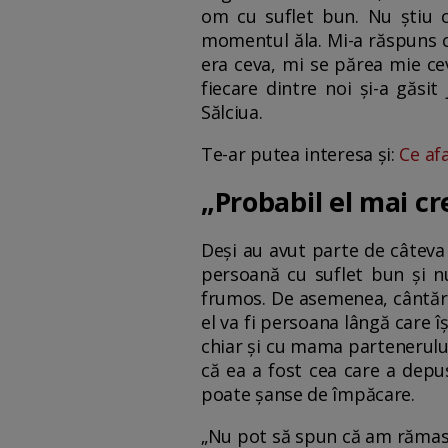
om cu suflet bun. Nu știu 
momentul ăla. Mi-a răspuns că
era ceva, mi se părea mie cev
fiecare dintre noi și-a găsi
Sălciua.
Te-ar putea interesa și:
Ce af
„Probabil el mai c
Deși au avut parte de câteva 
persoană cu suflet bun și n
frumos. De asemenea, cântărea
el va fi persoana lângă care îș
chiar și cu mama partenerului 
că ea a fost cea care a depus
poate șanse de împăcare.
„Nu pot să spun că am rămas c