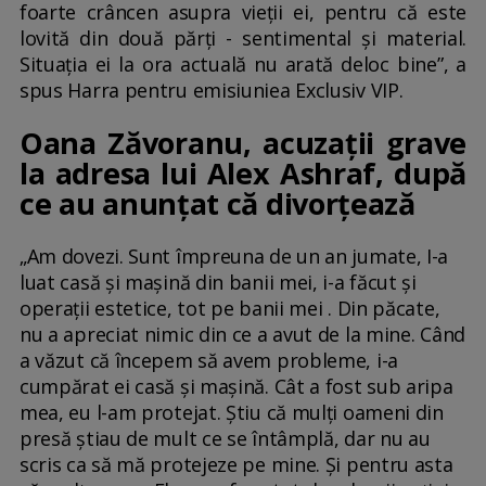
foarte crâncen asupra vieții ei, pentru că este
lovită din două părți - sentimental și material.
Situația ei la ora actuală nu arată deloc bine”, a
spus Harra pentru emisiuniea Exclusiv VIP.
Oana Zăvoranu, acuzații grave
la adresa lui Alex Ashraf, după
ce au anunțat că divorțează
„Am dovezi. Sunt împreuna de un an jumate, I-a
luat casă și mașină din banii mei, i-a făcut și
operații estetice, tot pe banii mei . Din păcate,
nu a apreciat nimic din ce a avut de la mine. Când
a văzut că începem să avem probleme, i-a
cumpărat ei casă și mașină. Cât a fost sub aripa
mea, eu l-am protejat. Știu că mulți oameni din
presă știau de mult ce se întâmplă, dar nu au
scris ca să mă protejeze pe mine. Și pentru asta