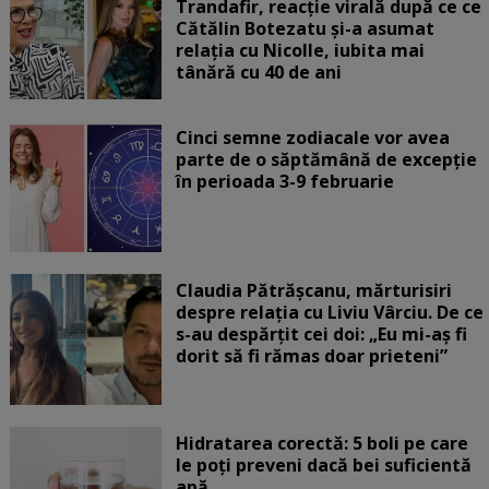
Trandafir, reacție virală după ce ce
Cătălin Botezatu și-a asumat
relația cu Nicolle, iubita mai
tânără cu 40 de ani
Cinci semne zodiacale vor avea
parte de o săptămână de excepție
în perioada 3-9 februarie
Claudia Pătrășcanu, mărturisiri
despre relația cu Liviu Vârciu. De ce
s-au despărțit cei doi: „Eu mi-aș fi
dorit să fi rămas doar prieteni”
Hidratarea corectă: 5 boli pe care
le poți preveni dacă bei suficientă
apă