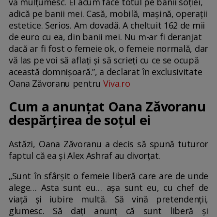
vă mulțumesc. El acum face totul pe banii soției,
adică pe banii mei. Casă, mobilă, mașină, operații
estetice. Serios. Am dovadă. A cheltuit 162 de mii
de euro cu ea, din banii mei. Nu m-ar fi deranjat
dacă ar fi fost o femeie ok, o femeie normală, dar
vă las pe voi să aflați și să scrieți cu ce se ocupă
această domnișoară.”, a declarat în exclusivitate
Oana Zăvoranu pentru
Viva.ro
Cum a anunțat Oana Zăvoranu
despărțirea de soțul ei
Astăzi, Oana Zăvoranu a decis să spună tuturor
faptul că ea și Alex Ashraf au divorțat.
„Sunt în sfârșit o femeie liberă care are de unde
alege… Asta sunt eu… așa sunt eu, cu chef de
viață și iubire multă. Să vină pretendenții,
glumesc. Să dați anunț că sunt liberă și