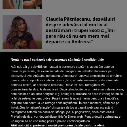
Claudia Pătrășcanu, dezvăluiri
despre adevăratul motiv al
destrămării trupei Exotic: „Îmi
pare rău că nu am mers mai
departe cu Andreea”
Scene incredibile! Ilinca Vandici a
Nouă ne pasă ca datele tale personale să rămână confidențiale
pus mâna pe aparatul de
Atât noi, cât și cele
683
de magazine partenere stocăm și accesăm date cu
fotografiat al unui paparazzo și i l-
caracter personal, de exemplu date de navigare sau identificatori unici, pe
a aruncat la gunoi: „S-a dus la
dispozitivul dvs. Apăsând pe butonul „Acceptare”, activați tehnologiile de urmărire
poliție. Nu mai aveam aer”
care susțin scopurile indicate la rubrica „Noi, și partenerii noștri prelucrăm date
pentru a oferi:”, iar selectând opțiunea „Refuz tot” sau retragându-vă
consimțământul dvs. le dezactivați. Dacă tehnologiile de urmărire sunt dezactivate,
este posibil ca anumite conținuturi și anunțuri publicitare pe care le vedeți să nu fie
Oana Moșneagu, mărturisiri
la fel de relevante pentru dvs. Puteți reveni la acest meniu pentru a vă modifica
despre începutul relației cu Vlad
opțiunile sau pentru a vă retrage consimțământul, în orice moment, dând clic pe
linkul „Gestionați preferințele” din partea de jos a paginii web sau accesând
Gherman: „Eu am fost îngrozită de
pictograma flotantă din colțul din stânga, jos, al paginii web, dacă este cazul.
aceasta posibilă relație”
Preferințele dvs. vor deveni disponibile în Site-ul web. Pentru detalii suplimentare,
vă rugăm să ne consultați politica privind confidențialitatea.
Atât noi, cât și partenerii noștri prelucrăm datele pentru a oferi: