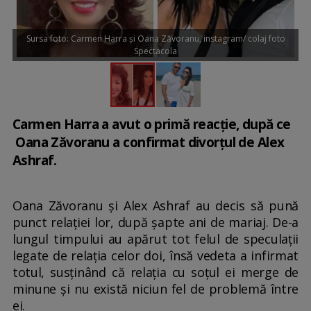
Sursa foto: Carmen Harra și Oana Zăvoranu, instagram/ colaj foto
Spectacola
Carmen Harra a avut o primă reacție, după ce
Oana Zăvoranu a confirmat divorțul de Alex
Ashraf.
Oana Zăvoranu și Alex Ashraf au decis să pună
punct relației lor, după șapte ani de mariaj. De-a
lungul timpului au apărut tot felul de speculații
legate de relația celor doi, însă vedeta a infirmat
totul, susținând că relația cu soțul ei merge de
minune și nu există niciun fel de problemă între
ei.