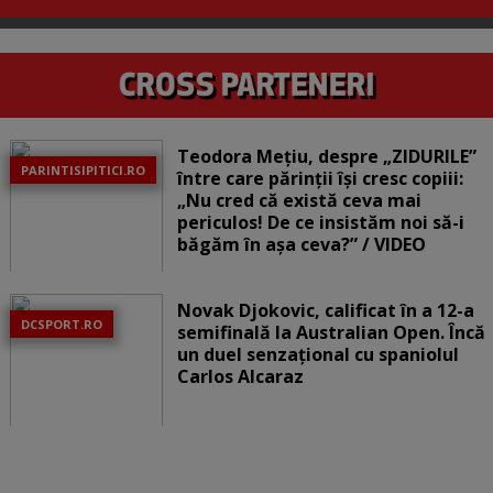
Teodora Mețiu, despre „ZIDURILE”
PARINTISIPITICI.RO
între care părinții își cresc copiii:
„Nu cred că există ceva mai
periculos! De ce insistăm noi să-i
băgăm în așa ceva?” / VIDEO
Novak Djokovic, calificat în a 12-a
DCSPORT.RO
semifinală la Australian Open. Încă
un duel senzațional cu spaniolul
Carlos Alcaraz