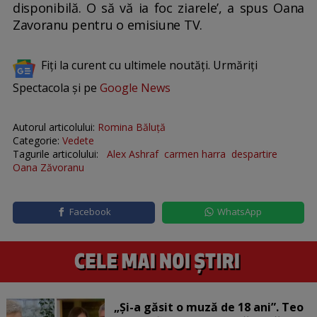
disponibilă. O să vă ia foc ziarele’, a spus Oana
Zavoranu pentru o emisiune TV.
Fiți la curent cu ultimele noutăți. Urmăriți
Spectacola și pe
Google News
Autorul articolului:
Romina Băluță
Categorie:
Vedete
Tagurile articolului:
Alex Ashraf
carmen harra
despartire
Oana Zăvoranu
Facebook
WhatsApp
„Și-a găsit o muză de 18 ani”. Teo