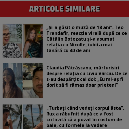
„Și-a găsit o muză de 18 ani”. Teo
Trandafir, reacție virală după ce ce
Cătălin Botezatu și-a asumat
relația cu Nicolle, iubita mai
tânără cu 40 de ani
Claudia Pătrășcanu, mărturisiri
despre relația cu Liviu Vârciu. De ce
s-au despărțit cei doi: „Eu mi-aș fi
dorit să fi rămas doar prieteni”
„Turbați când vedeți corpul ăsta”.
Rux a răbufnit după ce a fost
criticată că a pozat în costum de
baie, cu formele la vedere