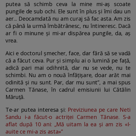
putea să schimb ceva la mine mi-aș scoate
pungile de sub ochi. Ele sunt în plus și îmi dau un
aer... Deocamdată nu am curaj să fac asta. Am zis
că până la urmă îmbătrânesc, nu întineresc. Dacă
ar fi o minune și mi-ar dispărea pungile, da, aș
vrea.
Aici e doctorul șmecher, face, dar fără să se vadă
că a făcut ceva. Pur și simplu ai o lumină pe față,
adică pari mai odihnită, dar nu se vede, nu te
schimbi. Nu am o nouă înfățișare, doar arăt mai
odinită și nu sunt. Par, dar mu sunt”, a mai spus
Carmen Tănase, în cadrul emisiunii lui Cătălin
Măruță.
Te-ar putea interesa și:
Previziunea pe care Neti
Sandu i-a făcut-o actriței Carmen Tănase. S-a
aflat după 10 ani: „Mă uitam la ea și am zis «I-
auite ce mi-a zis asta»”