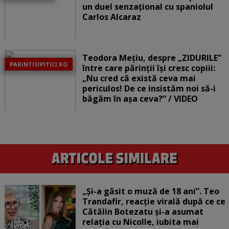
un duel senzațional cu spaniolul
Carlos Alcaraz
Teodora Mețiu, despre „ZIDURILE”
PARINTISIPITICI.RO
între care părinții își cresc copiii:
„Nu cred că există ceva mai
periculos! De ce insistăm noi să-i
băgăm în așa ceva?” / VIDEO
„Și-a găsit o muză de 18 ani”. Teo
Trandafir, reacție virală după ce ce
Cătălin Botezatu și-a asumat
relația cu Nicolle, iubita mai