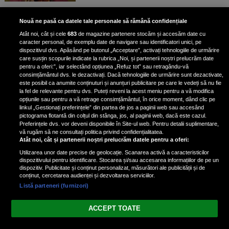
Scene incredibile! Ilinca Vandici a
Nouă ne pasă ca datele tale personale să rămână confidențiale
pus mâna pe aparatul de
Atât noi, cât și cele
683
de magazine partenere stocăm și accesăm date cu
fotografiat al unui paparazzo și i l-
caracter personal, de exemplu date de navigare sau identificatori unici, pe
a aruncat la gunoi: „S-a dus la
dispozitivul dvs. Apăsând pe butonul „Acceptare”, activați tehnologiile de urmărire
poliție. Nu mai aveam aer”
care susțin scopurile indicate la rubrica „Noi, și partenerii noștri prelucrăm date
pentru a oferi:”, iar selectând opțiunea „Refuz tot” sau retragându-vă
consimțământul dvs. le dezactivați. Dacă tehnologiile de urmărire sunt dezactivate,
este posibil ca anumite conținuturi și anunțuri publicitare pe care le vedeți să nu fie
Oana Moșneagu, mărturisiri
la fel de relevante pentru dvs. Puteți reveni la acest meniu pentru a vă modifica
despre începutul relației cu Vlad
opțiunile sau pentru a vă retrage consimțământul, în orice moment, dând clic pe
linkul „Gestionați preferințele” din partea de jos a paginii web sau accesând
Gherman: „Eu am fost îngrozită de
pictograma flotantă din colțul din stânga, jos, al paginii web, dacă este cazul.
aceasta posibilă relație”
Preferințele dvs. vor deveni disponibile în Site-ul web. Pentru detalii suplimentare,
vă rugăm să ne consultați politica privind confidențialitatea.
Atât noi, cât și partenerii noștri prelucrăm datele pentru a oferi:
Utilizarea unor date precise de geolocație. Scanarea activă a caracteristicilor
dispozitivului pentru identificare. Stocarea și/sau accesarea informațiilor de pe un
dispozitiv. Publicitate și conținut personalizat, măsurători ale publicității și de
conținut, cercetarea audienței și dezvoltarea serviciilor.
Listă parteneri (furnizori)
Vezi varianta Desktop
ACCEPT TOATE
Politica de confidențialitate
Politica cookies
Gestionați preferințele
|
|
© 2026 spectacola.ro | Toate drepturile rezervate.