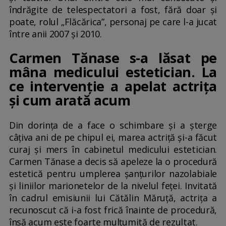
îndrăgite de telespectatori a fost, fără doar și
poate, rolul „Flăcărica”, personaj pe care l-a jucat
între anii 2007 şi 2010.
Carmen Tănase s-a lăsat pe
mâna medicului estetician. La
ce intervenție a apelat actrița
și cum arată acum
Din dorința de a face o schimbare și a șterge
câțiva ani de pe chipul ei, marea actriță și-a făcut
curaj și mers în cabinetul medicului estetician.
Carmen Tănase a decis să apeleze la o procedură
estetică pentru umplerea șanțurilor nazolabiale
și liniilor marionetelor de la nivelul feței. Invitată
în cadrul emisiunii lui Cătălin Măruță, actrița a
recunoscut că i-a fost frică înainte de procedură,
însă acum este foarte mulțumită de rezultat.