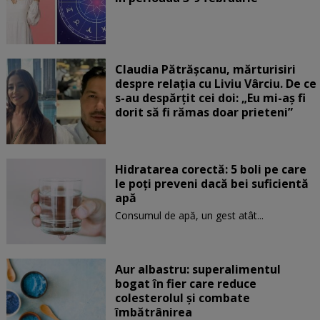
Claudia Pătrășcanu, mărturisiri
despre relația cu Liviu Vârciu. De ce
s-au despărțit cei doi: „Eu mi-aș fi
dorit să fi rămas doar prieteni”
Hidratarea corectă: 5 boli pe care
le poți preveni dacă bei suficientă
apă
Consumul de apă, un gest atât...
Aur albastru: superalimentul
bogat în fier care reduce
colesterolul și combate
îmbătrânirea