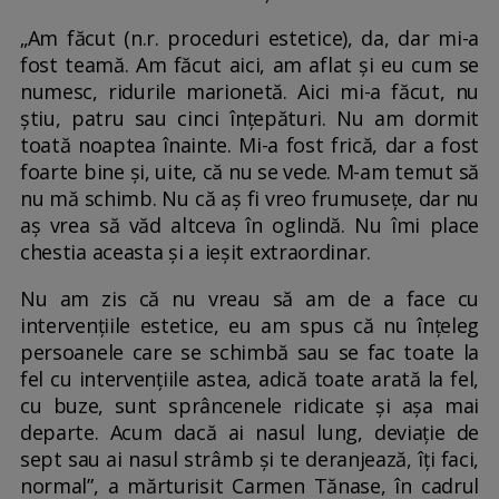
„Am făcut (n.r. proceduri estetice), da, dar mi-a
fost teamă. Am făcut aici, am aflat și eu cum se
numesc, ridurile marionetă. Aici mi-a făcut, nu
știu, patru sau cinci înțepături. Nu am dormit
toată noaptea înainte. Mi-a fost frică, dar a fost
foarte bine și, uite, că nu se vede. M-am temut să
nu mă schimb. Nu că aș fi vreo frumusețe, dar nu
aș vrea să văd altceva în oglindă. Nu îmi place
chestia aceasta și a ieșit extraordinar.
Nu am zis că nu vreau să am de a face cu
intervențiile estetice, eu am spus că nu înțeleg
persoanele care se schimbă sau se fac toate la
fel cu intervențiile astea, adică toate arată la fel,
cu buze, sunt sprâncenele ridicate și așa mai
departe. Acum dacă ai nasul lung, deviație de
sept sau ai nasul strâmb și te deranjează, îți faci,
normal”, a mărturisit Carmen Tănase, în cadrul