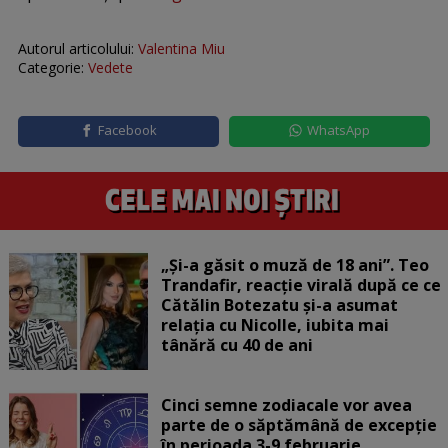
Autorul articolului:
Valentina Miu
Categorie:
Vedete
Facebook
WhatsApp
„Și-a găsit o muză de 18 ani”. Teo
Trandafir, reacție virală după ce ce
Cătălin Botezatu și-a asumat
relația cu Nicolle, iubita mai
tânără cu 40 de ani
Cinci semne zodiacale vor avea
parte de o săptămână de excepție
în perioada 3-9 februarie