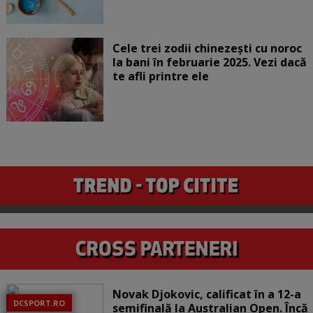
Cele trei zodii chinezești cu noroc
la bani în februarie 2025. Vezi dacă
te afli printre ele
Novak Djokovic, calificat în a 12-a
DCSPORT.RO
semifinală la Australian Open. Încă