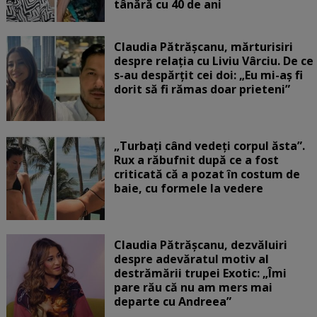
tânără cu 40 de ani
Claudia Pătrășcanu, mărturisiri
despre relația cu Liviu Vârciu. De ce
s-au despărțit cei doi: „Eu mi-aș fi
dorit să fi rămas doar prieteni”
„Turbați când vedeți corpul ăsta”.
Rux a răbufnit după ce a fost
criticată că a pozat în costum de
baie, cu formele la vedere
Claudia Pătrășcanu, dezvăluiri
despre adevăratul motiv al
destrămării trupei Exotic: „Îmi
pare rău că nu am mers mai
departe cu Andreea”