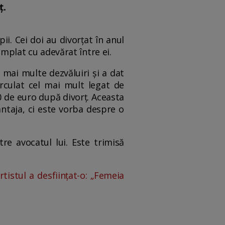
ț.
ii. Cei doi au divorțat în anul
tâmplat cu adevărat între ei.
t mai multe dezvăluiri și a dat
irculat cel mai mult legat de
00 de euro după divorț. Aceasta
șantaja, ci este vorba despre o
re avocatul lui. Este trimisă
rtistul a desființat-o: „Femeia