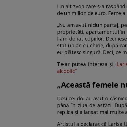
Un alt zvon care s-a răspândi
de un milion de euro. Femeia 
„Nu am avut niciun partaj, p
proprietăți, apartamentul în c
l-am donat copiilor. Deci ies
stat un an cu chirie, după ca
eu plătesc singură. Deci, ce mi
Te-ar putea interesa și:
Laris
alcoolic”
„Această femeie nu
Deși cei doi au avut o căsnici
până în ziua de astăzi. După
replica și a lansat mai multe a
Artistul a declarat că Larisa 