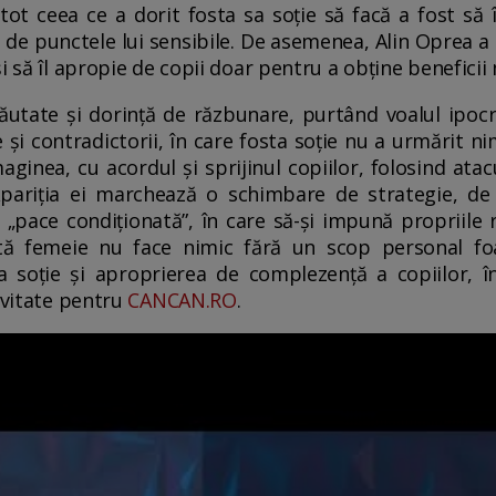
tot ceea ce a dorit fosta sa soție să facă a fost să 
e de punctele lui sensibile. De asemenea, Alin Oprea a
i să îl apropie de copii doar pentru a obține beneficii 
utate și dorință de răzbunare, purtând voalul ipocri
 și contradictorii, în care fosta soție nu a urmărit n
maginea, cu acordul și sprijinul copiilor, folosind at
Apariția ei marchează o schimbare de strategie, de
 „pace condiționată”, în care să-și impună propriile r
stă femeie nu face nimic fără un scop personal foa
soție și aproprierea de complezență a copiilor, în
sivitate pentru
CANCAN.RO
.