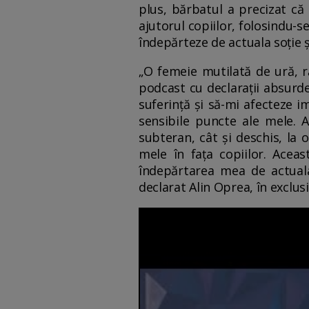
plus, bărbatul a precizat că 
ajutorul copiilor, folosindu-s
îndepărteze de actuala soție ș
„O femeie mutilată de ură, ră
podcast cu declarații absurde
suferință și să-mi afecteze i
sensibile puncte ale mele. 
subteran, cât și deschis, la o
mele în fața copiilor. Acea
îndepărtarea mea de actuala 
declarat Alin Oprea, în exclu