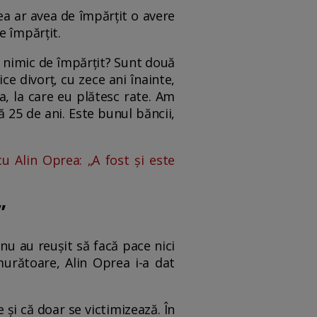
ea ar avea de împărțit o avere
e împărțit.
 nimic de împărțit? Sunt două
ce divorț, cu zece ani înainte,
a, la care eu plătesc rate. Am
 25 de ani. Este bunul băncii,
u Alin Oprea: „A fost și este
”
 nu au reușit să facă pace nici
murătoare, Alin Oprea i-a dat
 și că doar se victimizează. În