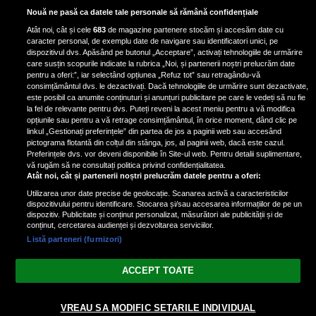
Scene incredibile! Ilinca Vandici a
Nouă ne pasă ca datele tale personale să rămână confidențiale
pus mâna pe aparatul de
Atât noi, cât și cele
683
de magazine partenere stocăm și accesăm date cu
fotografiat al unui paparazzo și i l-
caracter personal, de exemplu date de navigare sau identificatori unici, pe
a aruncat la gunoi: „S-a dus la
dispozitivul dvs. Apăsând pe butonul „Acceptare”, activați tehnologiile de urmărire
poliție. Nu mai aveam aer”
care susțin scopurile indicate la rubrica „Noi, și partenerii noștri prelucrăm date
pentru a oferi:”, iar selectând opțiunea „Refuz tot” sau retragându-vă
consimțământul dvs. le dezactivați. Dacă tehnologiile de urmărire sunt dezactivate,
este posibil ca anumite conținuturi și anunțuri publicitare pe care le vedeți să nu fie
Oana Moșneagu, mărturisiri
la fel de relevante pentru dvs. Puteți reveni la acest meniu pentru a vă modifica
despre începutul relației cu Vlad
opțiunile sau pentru a vă retrage consimțământul, în orice moment, dând clic pe
linkul „Gestionați preferințele” din partea de jos a paginii web sau accesând
Gherman: „Eu am fost îngrozită de
pictograma flotantă din colțul din stânga, jos, al paginii web, dacă este cazul.
aceasta posibilă relație”
Preferințele dvs. vor deveni disponibile în Site-ul web. Pentru detalii suplimentare,
vă rugăm să ne consultați politica privind confidențialitatea.
Atât noi, cât și partenerii noștri prelucrăm datele pentru a oferi:
Utilizarea unor date precise de geolocație. Scanarea activă a caracteristicilor
dispozitivului pentru identificare. Stocarea și/sau accesarea informațiilor de pe un
dispozitiv. Publicitate și conținut personalizat, măsurători ale publicității și de
conținut, cercetarea audienței și dezvoltarea serviciilor.
Listă parteneri (furnizori)
Vezi varianta Desktop
ACCEPT TOATE
Politica de confidențialitate
Politica cookies
Gestionați preferințele
|
|
© 2026 spectacola.ro | Toate drepturile rezervate.
VREAU SA MODIFIC SETARILE INDIVIDUAL