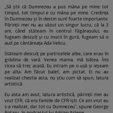
„Să știi că Dumnezeu a pus mâna pe mine tot
timpul, tot timpul e cu mâna pe mine. Credința
în Dumnezeu și în destin sunt foarte importante.
Părinții mei nu au văzut un singur lucru, că la 3
ani, când stăteam în centrul Făgărașului, eu
fugeam desculț și cu mucii în gură, fugeam să o
aud pe cântăreața Ada Velicu.
Stăteam desculț pe pietricelele albe, care erau în
grădina de vară. Venea mama, mă bătea. Îmi
zicea să trec acasă. Eu intram pe o ușă și ieșeam
pe alta. Am făcut balet, am pictat. Ei nu au
realizat chestia asta, nu știu cum să spun, latura
artistică.
Eu asta am avut, latura artistică, părinții mei au
vrut CFR, că era familie de CFR-iști. Ce am vrut eu
s-a realizat, dar tot cu Dumnezeu”, spune George
Rotaru, în podcastul lui Adrian Artene.