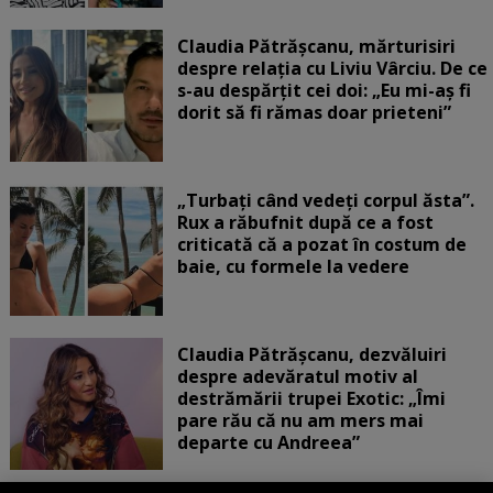
Claudia Pătrășcanu, mărturisiri
despre relația cu Liviu Vârciu. De ce
s-au despărțit cei doi: „Eu mi-aș fi
dorit să fi rămas doar prieteni”
„Turbați când vedeți corpul ăsta”.
Rux a răbufnit după ce a fost
criticată că a pozat în costum de
baie, cu formele la vedere
Claudia Pătrășcanu, dezvăluiri
despre adevăratul motiv al
destrămării trupei Exotic: „Îmi
pare rău că nu am mers mai
departe cu Andreea”