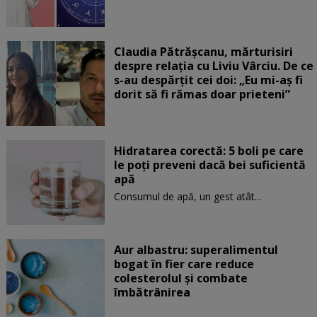
Claudia Pătrășcanu, mărturisiri
despre relația cu Liviu Vârciu. De ce
s-au despărțit cei doi: „Eu mi-aș fi
dorit să fi rămas doar prieteni”
Hidratarea corectă: 5 boli pe care
le poți preveni dacă bei suficientă
apă
Consumul de apă, un gest atât...
Aur albastru: superalimentul
bogat în fier care reduce
colesterolul și combate
îmbătrânirea