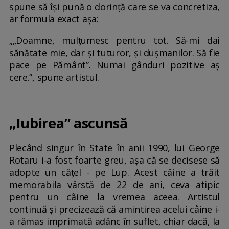
spune să își pună o dorință care se va concretiza,
ar formula exact așa:
„„Doamne, mulțumesc pentru tot. Să-mi dai
sănătate mie, dar și tuturor, și dușmanilor. Să fie
pace pe Pământ”. Numai gânduri pozitive aș
cere.”, spune artistul.
„Iubirea” ascunsă
Plecând singur în State în anii 1990, lui George
Rotaru i-a fost foarte greu, așa că se decisese să
adopte un cățel - pe Lup. Acest câine a trăit
memorabila vârstă de 22 de ani, ceva atipic
pentru un câine la vremea aceea. Artistul
continuă și precizează că amintirea acelui câine i-
a rămas imprimată adânc în suflet, chiar dacă, la