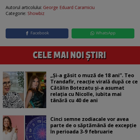
Autorul articolului:
George Eduard Caramiciu
Categorie:
Showbiz
Facebook
WhatsApp
„Și-a găsit o muză de 18 ani”. Teo
Trandafir, reacție virală după ce ce
Cătălin Botezatu și-a asumat
relația cu Nicolle, iubita mai
tânără cu 40 de ani
Cinci semne zodiacale vor avea
parte de o săptămână de excepție
în perioada 3-9 februarie