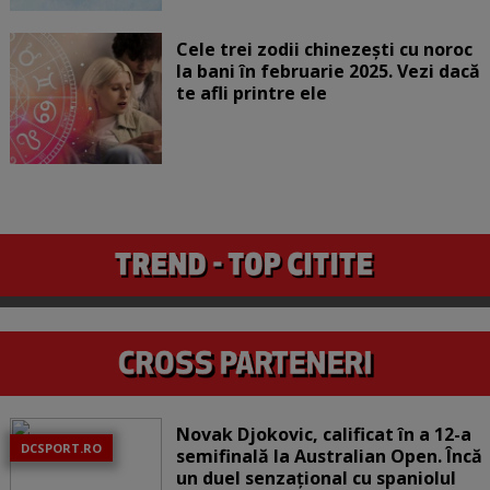
Cele trei zodii chinezești cu noroc
la bani în februarie 2025. Vezi dacă
te afli printre ele
Novak Djokovic, calificat în a 12-a
DCSPORT.RO
semifinală la Australian Open. Încă
un duel senzațional cu spaniolul