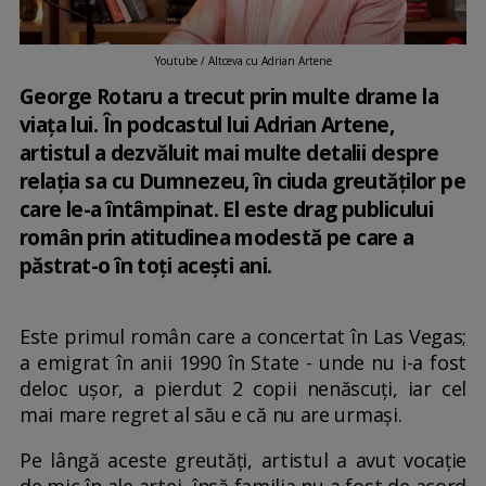
Youtube / Altceva cu Adrian Artene
George Rotaru a trecut prin multe drame la
viața lui. În podcastul lui Adrian Artene,
artistul a dezvăluit mai multe detalii despre
relația sa cu Dumnezeu, în ciuda greutăților pe
care le-a întâmpinat. El este drag publicului
român prin atitudinea modestă pe care a
păstrat-o în toți acești ani.
Este primul român care a concertat în Las Vegas;
a emigrat în anii 1990 în State - unde nu i-a fost
deloc ușor, a pierdut 2 copii nenăscuți, iar cel
mai mare regret al său e că nu are urmași.
Pe lângă aceste greutăți, artistul a avut vocație
de mic în ale artei, însă familia nu a fost de acord