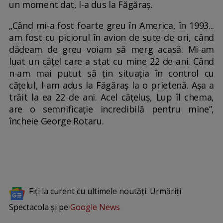
un moment dat, l-a dus la Făgăraș.
„Când mi-a fost foarte greu în America, în 1993...
am fost cu piciorul în avion de sute de ori, când
dădeam de greu voiam să merg acasă. Mi-am
luat un cățel care a stat cu mine 22 de ani. Când
n-am mai putut să țin situația în control cu
cățelul, l-am adus la Făgăraș la o prietenă. Așa a
trăit la ea 22 de ani. Acel cățeluș, Lup îl chema,
are o semnificație incredibilă pentru mine”,
încheie George Rotaru.
Fiți la curent cu ultimele noutăți. Urmăriți
Spectacola și pe
Google News