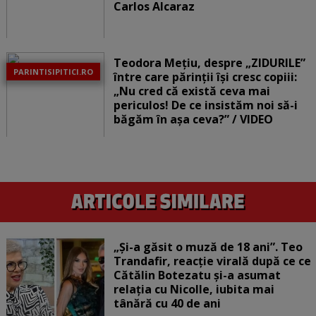
Carlos Alcaraz
Teodora Mețiu, despre „ZIDURILE”
PARINTISIPITICI.RO
între care părinții își cresc copiii:
„Nu cred că există ceva mai
periculos! De ce insistăm noi să-i
băgăm în așa ceva?” / VIDEO
„Și-a găsit o muză de 18 ani”. Teo
Trandafir, reacție virală după ce ce
Cătălin Botezatu și-a asumat
relația cu Nicolle, iubita mai
tânără cu 40 de ani