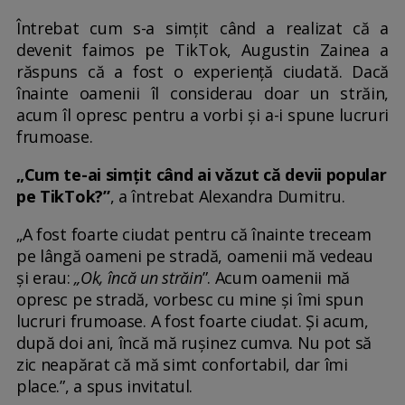
Întrebat cum s-a simțit când a realizat că a
devenit faimos pe TikTok, Augustin Zainea a
răspuns că a fost o experiență ciudată. Dacă
înainte oamenii îl considerau doar un străin,
acum îl opresc pentru a vorbi și a-i spune lucruri
frumoase.
„Cum te-ai simțit când ai văzut că devii popular
pe TikTok?”
, a întrebat Alexandra Dumitru.
„A fost foarte ciudat pentru că înainte treceam
pe lângă oameni pe stradă, oamenii mă vedeau
și erau:
„Ok, încă un străin
”. Acum oamenii mă
opresc pe stradă, vorbesc cu mine și îmi spun
lucruri frumoase. A fost foarte ciudat. Și acum,
după doi ani, încă mă rușinez cumva. Nu pot să
zic neapărat că mă simt confortabil, dar îmi
place.”, a spus invitatul.