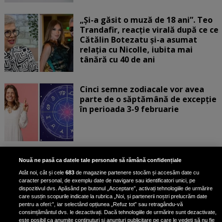
„Și-a găsit o muză de 18 ani”. Teo
Trandafir, reacție virală după ce ce
Cătălin Botezatu și-a asumat
relația cu Nicolle, iubita mai
tânără cu 40 de ani
Cinci semne zodiacale vor avea
parte de o săptămână de excepție
în perioada 3-9 februarie
Aur albastru: superalimentul
Nouă ne pasă ca datele tale personale să rămână confidențiale
bogat în fier care reduce
Atât noi, cât și cele
683
de magazine partenere stocăm și accesăm date cu
colesterolul și combate
caracter personal, de exemplu date de navigare sau identificatori unici, pe
îmbătrânirea
dispozitivul dvs. Apăsând pe butonul „Acceptare”, activați tehnologiile de urmărire
care susțin scopurile indicate la rubrica „Noi, și partenerii noștri prelucrăm date
pentru a oferi:”, iar selectând opțiunea „Refuz tot” sau retragându-vă
consimțământul dvs. le dezactivați. Dacă tehnologiile de urmărire sunt dezactivate,
este posibil ca anumite conținuturi și anunțuri publicitare pe care le vedeți să nu fie