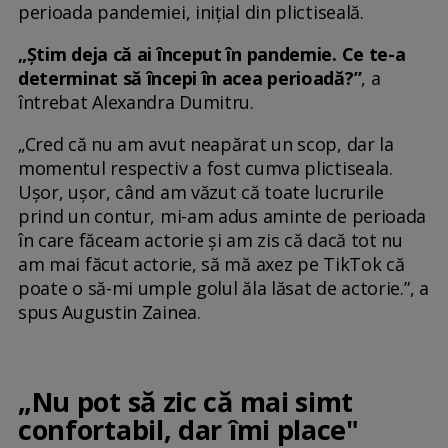
perioada pandemiei, inițial din plictiseală.
„Știm deja că ai început în pandemie. Ce te-a
determinat să începi în acea perioadă?”
, a
întrebat Alexandra Dumitru.
„Cred că nu am avut neapărat un scop, dar la
momentul respectiv a fost cumva plictiseala.
Ușor, ușor, când am văzut că toate lucrurile
prind un contur, mi-am adus aminte de perioada
în care făceam actorie și am zis că dacă tot nu
am mai făcut actorie, să mă axez pe TikTok că
poate o să-mi umple golul ăla lăsat de actorie.”, a
spus Augustin Zainea.
„Nu pot să zic că mai simt
confortabil, dar îmi place"