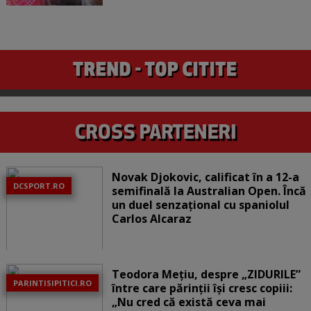
Novak Djokovic, calificat în a 12-a
DCSPORT.RO
semifinală la Australian Open. Încă
un duel senzațional cu spaniolul
Carlos Alcaraz
Teodora Mețiu, despre „ZIDURILE”
PARINTISIPITICI.RO
între care părinții își cresc copiii:
„Nu cred că există ceva mai