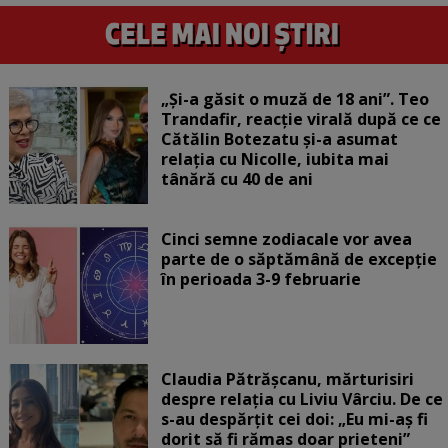
„Și-a găsit o muză de 18 ani”. Teo
Trandafir, reacție virală după ce ce
Cătălin Botezatu și-a asumat
relația cu Nicolle, iubita mai
tânără cu 40 de ani
Cinci semne zodiacale vor avea
parte de o săptămână de excepție
în perioada 3-9 februarie
Claudia Pătrășcanu, mărturisiri
despre relația cu Liviu Vârciu. De ce
s-au despărțit cei doi: „Eu mi-aș fi
dorit să fi rămas doar prieteni”