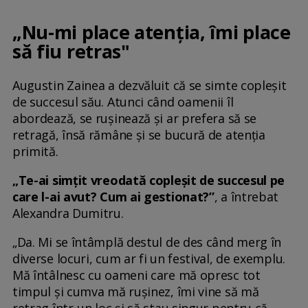
„Nu-mi place atenția, îmi place
să fiu retras"
Augustin Zainea a dezvăluit că se simte copleșit
de succesul său. Atunci când oamenii îl
abordează, se rușinează și ar prefera să se
retragă, însă rămâne și se bucură de atenția
primită.
„Te-ai simțit vreodată copleșit de succesul pe
care l-ai avut? Cum ai gestionat?”
, a întrebat
Alexandra Dumitru.
„Da. Mi se întâmplă destul de des când merg în
diverse locuri, cum ar fi un festival, de exemplu.
Mă întâlnesc cu oameni care mă opresc tot
timpul și cumva mă rușinez, îmi vine să mă
retrag într-un loc și să stau singur pentru că,