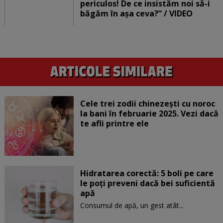
periculos! De ce insistăm noi să-i
băgăm în așa ceva?” / VIDEO
Cele trei zodii chinezești cu noroc
la bani în februarie 2025. Vezi dacă
te afli printre ele
Hidratarea corectă: 5 boli pe care
le poți preveni dacă bei suficientă
apă
Consumul de apă, un gest atât...