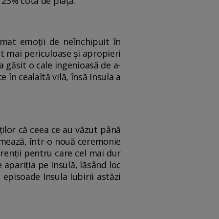
i 23% cota de piaţă.
mat emoţii de neînchipuit în
tot mai periculoase şi apropieri
 a găsit o cale ingenioasă de a-
 în cealaltă vilă, însă Insula a
ţilor că ceea ce au văzut până
urmează, într-o nouă ceremonie
renţii pentru care cel mai dur
e apariţia pe Insulă, lăsând loc
episoade Insula Iubirii astăzi