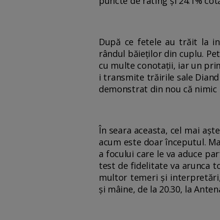
puncte de rating şi 24.1% cot
După ce fetele au trăit la 
rândul băieţilor din cuplu. Pet
cu multe conotaţii, iar un prim
i transmite trăirile sale Diand
demonstrat din nou că nimic n
În seara aceasta, cel mai aşt
acum este doar începutul. Mar
a focului care le va aduce pa
test de fidelitate va arunca to
multor temeri şi interpretări
şi mâine, de la 20.30, la Ante