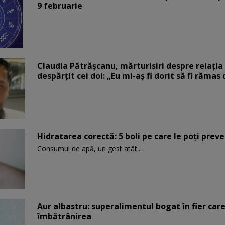
9 februarie
Claudia Pătrășcanu, mărturisiri despre relația 
despărțit cei doi: „Eu mi-aș fi dorit să fi rămas
Hidratarea corectă: 5 boli pe care le poți prev
Consumul de apă, un gest atât...
Aur albastru: superalimentul bogat în fier car
îmbătrânirea