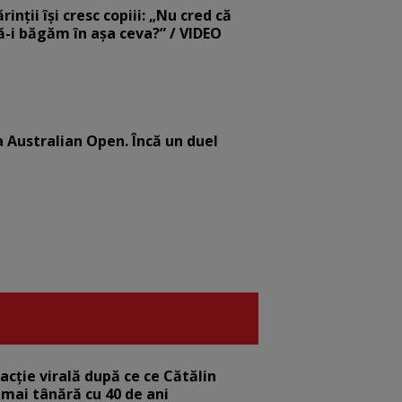
nții își cresc copiii: „Nu cred că
să-i băgăm în așa ceva?” / VIDEO
la Australian Open. Încă un duel
eacție virală după ce ce Cătălin
 mai tânără cu 40 de ani