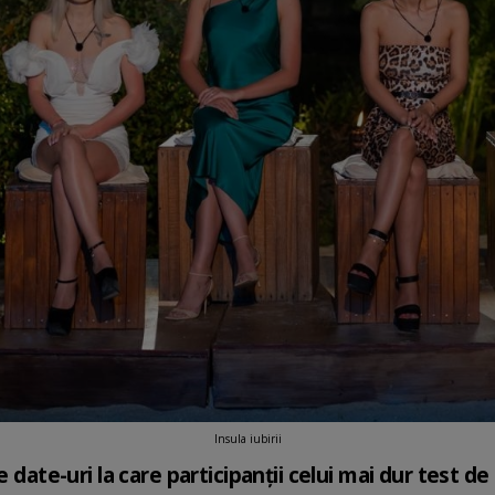
Insula iubirii
 date-uri la care participanţii celui mai dur test de 