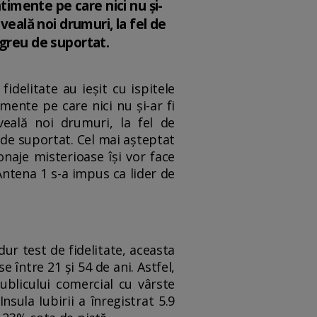
ntimente pe care nici nu şi-
veală noi drumuri, la fel de
 greu de suportat.
fidelitate au ieşit cu ispitele
mente pe care nici nu şi-ar fi
veală noi drumuri, la fel de
 de suportat. Cel mai aşteptat
onaje misterioase îşi vor face
 Antena 1 s-a impus ca lider de
ur test de fidelitate, aceasta
 între 21 şi 54 de ani. Astfel,
publicului comercial cu vârste
nsula Iubirii a înregistrat 5.9