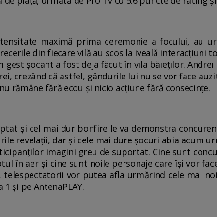
ă de piaţă, urmată de Pro Tv cu 5.6 puncte de rating ş
intensitate maximă prima ceremonie a focului, au ur
recerile din fiecare vilă au scos la iveală interacţiuni 
 gest şocant a fost deja făcut în vila băieţilor. Andrei
rei, crezând că astfel, gândurile lui nu se vor face auzite
u rămâne fără ecou şi nicio acţiune fără consecinţe.
eptat şi cel mai dur bonfire le va demonstra concuren
ile revelaţii, dar şi cele mai dure şocuri abia acum 
rticipanţilor imagini greu de suportat. Cine sunt concu
tul în aer şi cine sunt noile personaje care îşi vor fac
, telespectatorii vor putea afla urmărind cele mai noi 
na 1 şi pe AntenaPLAY.