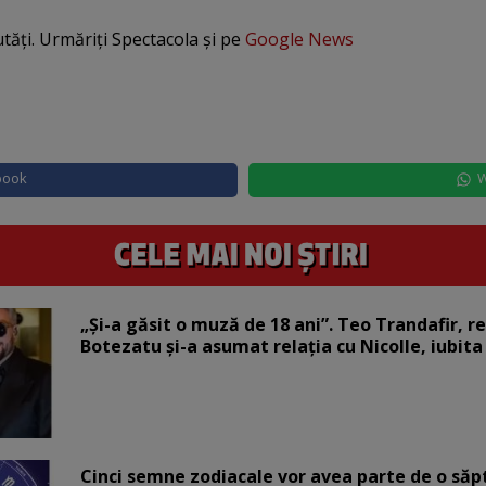
utăți. Urmăriți Spectacola și pe
Google News
book
W
„Și-a găsit o muză de 18 ani”. Teo Trandafir, r
Botezatu și-a asumat relația cu Nicolle, iubita
Cinci semne zodiacale vor avea parte de o săp