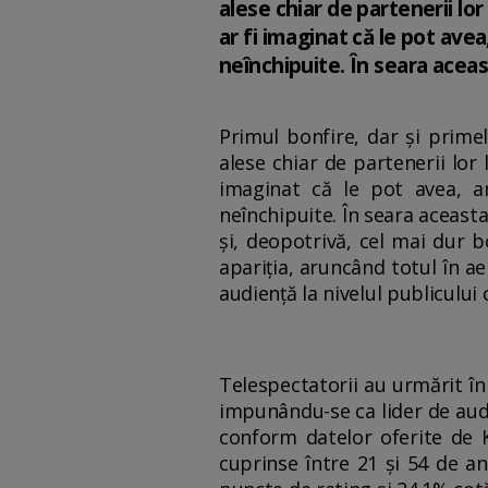
alese chiar de partenerii lor
ar fi imaginat că le pot ave
neînchipuite. În seara acea
Primul bonfire, dar şi primele
alese chiar de partenerii lor
imaginat că le pot avea, ar
neînchipuite. În seara aceast
şi, deopotrivă, cel mai dur b
apariţia, aruncând totul în ae
audienţă la nivelul publicului
Telespectatorii au urmărit în
impunându-se ca lider de audie
conform datelor oferite de Ka
cuprinse între 21 şi 54 de ani