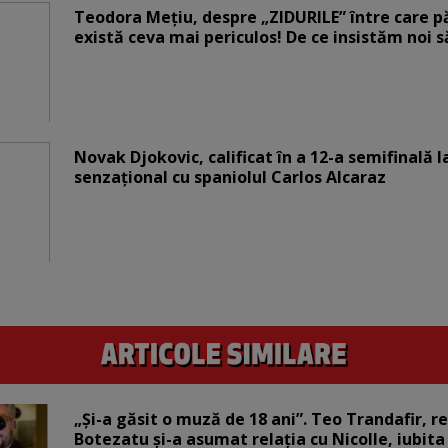
Teodora Mețiu, despre „ZIDURILE” între care pări
există ceva mai periculos! De ce insistăm noi 
Novak Djokovic, calificat în a 12-a semifinală 
senzațional cu spaniolul Carlos Alcaraz
„Și-a găsit o muză de 18 ani”. Teo Trandafir, r
Botezatu și-a asumat relația cu Nicolle, iubita