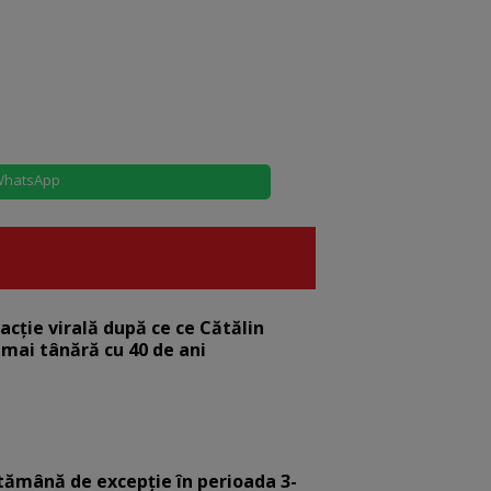
hatsApp
eacție virală după ce ce Cătălin
 mai tânără cu 40 de ani
tămână de excepție în perioada 3-