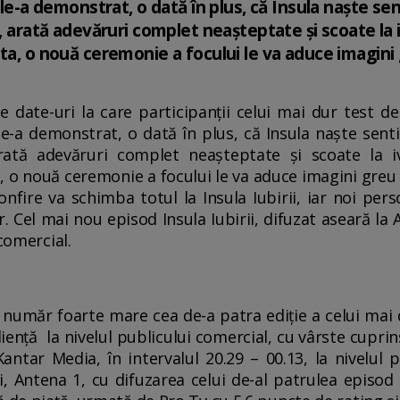
 le-a demonstrat, o dată în plus, că Insula naşte se
a, arată adevăruri complet neaşteptate şi scoate la i
sta, o nouă ceremonie a focului le va aduce imagini
 date-uri la care participanţii celui mai dur test de 
 le-a demonstrat, o dată în plus, că Insula naşte senti
ată adevăruri complet neaşteptate şi scoate la i
a, o nouă ceremonie a focului le va aduce imagini greu
onfire va schimba totul la Insula Iubirii, iar noi pers
r. Cel mai nou episod Insula Iubirii, difuzat aseară la
 comercial.
 număr foarte mare cea de-a patra ediţie a celui mai d
nţă la nivelul publicului comercial, cu vârste cuprinse
ntar Media, în intervalul 20.29 – 00.13, la nivelul 
, Antena 1, cu difuzarea celui de-al patrulea episod I