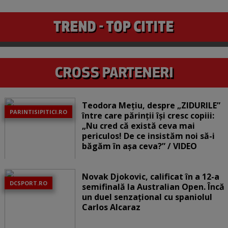
Teodora Mețiu, despre „ZIDURILE”
PARINTISIPITICI.RO
între care părinții își cresc copiii:
„Nu cred că există ceva mai
periculos! De ce insistăm noi să-i
băgăm în așa ceva?” / VIDEO
Novak Djokovic, calificat în a 12-a
DCSPORT.RO
semifinală la Australian Open. Încă
un duel senzațional cu spaniolul
Carlos Alcaraz