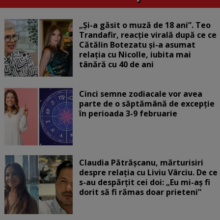
„Și-a găsit o muză de 18 ani”. Teo
Trandafir, reacție virală după ce ce
Cătălin Botezatu și-a asumat
relația cu Nicolle, iubita mai
tânără cu 40 de ani
Cinci semne zodiacale vor avea
parte de o săptămână de excepție
în perioada 3-9 februarie
Claudia Pătrășcanu, mărturisiri
despre relația cu Liviu Vârciu. De ce
s-au despărțit cei doi: „Eu mi-aș fi
dorit să fi rămas doar prieteni”