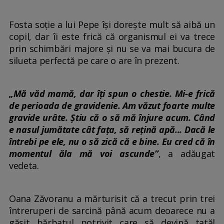
Fosta soție a lui Pepe își dorește mult să aibă un
copil, dar îi este frică că organismul ei va trece
prin schimbări majore și nu se va mai bucura de
silueta perfectă pe care o are în prezent.
„Mă văd mamă, dar îți spun o chestie. Mi-e frică
de perioada de gravidenie. Am văzut foarte multe
gravide urâte. Știu că o să mă înjure acum. Când
e nasul jumătate cât fața, să rețină apă... Dacă le
întrebi pe ele, nu o să zică că e bine. Eu cred că în
momentul ăla mă voi ascunde”
, a adăugat
vedeta.
Oana Zăvoranu a mărturisit că a trecut prin trei
întreruperi de sarcină până acum deoarece nu a
găsit bărbatul potrivit care să devină tatăl