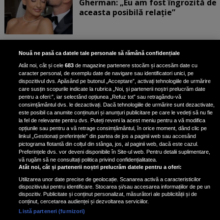
Gherman: „Eu am fost îngrozită de
aceasta posibilă relație”
Unde locuiesc Alberto Guță și
Nouă ne pasă ca datele tale personale să rămână confidențiale
iubita lui, după ce au plecat din
Atât noi, cât și cele
683
de magazine partenere stocăm și accesăm date cu
casa Narcisei Balaban: „Noi
caracter personal, de exemplu date de navigare sau identificatori unici, pe
suntem într-o casă cu două-trei
dispozitivul dvs. Apăsând pe butonul „Acceptare”, activați tehnologiile de urmărire
etaje”
care susțin scopurile indicate la rubrica „Noi, și partenerii noștri prelucrăm date
pentru a oferi:”, iar selectând opțiunea „Refuz tot” sau retragându-vă
consimțământul dvs. le dezactivați. Dacă tehnologiile de urmărire sunt dezactivate,
este posibil ca anumite conținuturi și anunțuri publicitare pe care le vedeți să nu fie
Oana Roman, achiziție după
la fel de relevante pentru dvs. Puteți reveni la acest meniu pentru a vă modifica
achiziție. Suma exorbitantă pe
opțiunile sau pentru a vă retrage consimțământul, în orice moment, dând clic pe
linkul „Gestionați preferințele” din partea de jos a paginii web sau accesând
care a scos-o din buzunar pentru o
pictograma flotantă din colțul din stânga, jos, al paginii web, dacă este cazul.
pereche de ochelari de soare și un
Preferințele dvs. vor deveni disponibile în Site-ul web. Pentru detalii suplimentare,
parfum
vă rugăm să ne consultați politica privind confidențialitatea.
Atât noi, cât și partenerii noștri prelucrăm datele pentru a oferi:
Utilizarea unor date precise de geolocație. Scanarea activă a caracteristicilor
dispozitivului pentru identificare. Stocarea și/sau accesarea informațiilor de pe un
dispozitiv. Publicitate și conținut personalizat, măsurători ale publicității și de
conținut, cercetarea audienței și dezvoltarea serviciilor.
Listă parteneri (furnizori)