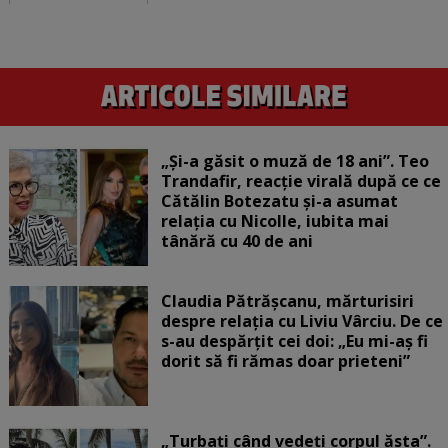
„Și-a găsit o muză de 18 ani”. Teo
Trandafir, reacție virală după ce ce
Cătălin Botezatu și-a asumat
relația cu Nicolle, iubita mai
tânără cu 40 de ani
Claudia Pătrășcanu, mărturisiri
despre relația cu Liviu Vârciu. De ce
s-au despărțit cei doi: „Eu mi-aș fi
dorit să fi rămas doar prieteni”
„Turbați când vedeți corpul ăsta”.