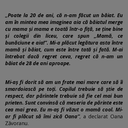
„Poate la 20 de ani, că n-am făcut un băiat. Eu
am în mintea mea imaginea aia că băiatul merge
cu mama și mama e toată într-o fiță, se ține bine
și colegii din liceu, care spun „Mamă, ce
bunăciune e aia!”. Mi-a plăcut legătura asta între
mamă și băiat, cum este între tată și fată. M-ai
întrebat dacă regret ceva, regret că n-am un
băiat de 28 de ani aproape.
Mi-aș fi dorit să am un frate mai mare care să îi
smardoiască pe toți. Copilul trebuie să știe de
respect, dar părintele trebuie să fie cel mai bun
prieten. Sunt convinsă că meseria de părinte este
cea mai grea. Eu m-aș fi văzut o mamă cool. Mi-
ar fi plăcut să îmi zică Oana”
, a declarat Oana
Zăvoranu.