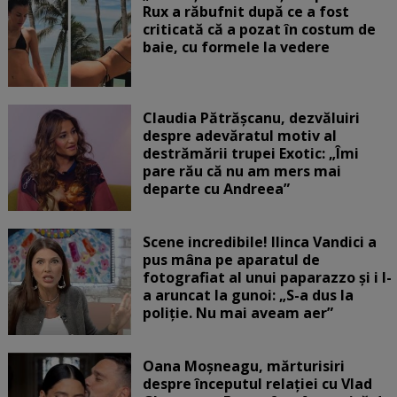
Rux a răbufnit după ce a fost
criticată că a pozat în costum de
baie, cu formele la vedere
Claudia Pătrășcanu, dezvăluiri
despre adevăratul motiv al
destrămării trupei Exotic: „Îmi
pare rău că nu am mers mai
departe cu Andreea”
Scene incredibile! Ilinca Vandici a
pus mâna pe aparatul de
fotografiat al unui paparazzo și i l-
a aruncat la gunoi: „S-a dus la
poliție. Nu mai aveam aer”
Oana Moșneagu, mărturisiri
despre începutul relației cu Vlad