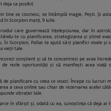
t deja ca posibil.
n tine se ciocnesc, se întâmplă magie, Pești. Și ast
d în Scorpion marți, 9 iulie.
eroidul care guvernează înțelepciunea, dar în astro
tându-te cu planificarea, strategizarea și știind exa
 În Scorpion, Pallas te ajută să-ți planifici visele și 
 vieții tale.
ncorezi conștient și să te concentrezi pe acea încrede
i de noile oportunități și să manifești acea viață
ă de planificare cu ceea ce visezi. Începe cu lucruri 
ea a ceva online sau chiar de rezervarea acelei călător
spunde vibrației tale.
rce în sfârșit și, odată cu ea, cunoștința că deja ai 