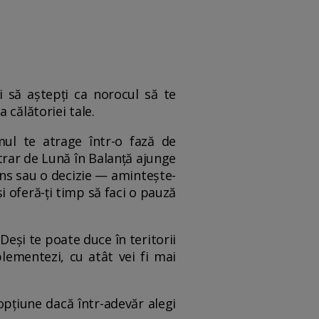
i să aștepți ca norocul să te
 călătoriei tale.
mul te atrage într-o fază de
trar de Lună în Balanță ajunge
uns sau o decizie — amintește-
și oferă-ți timp să faci o pauză
Deși te poate duce în teritorii
lementezi, cu atât vei fi mai
opțiune dacă într-adevăr alegi