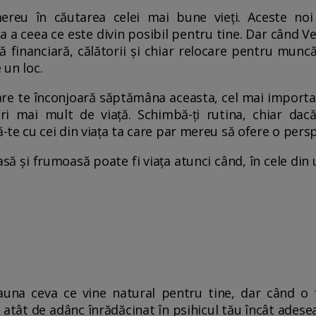
ereu în căutarea celei mai bune vieți. Aceste noi 
ea a ceea ce este divin posibil pentru tine. Dar când Ve
 financiară, călătorii și chiar relocare pentru munc
 un loc.
are te înconjoară săptămâna aceasta, cel mai importan
ri mai mult de viață. Schimbă-ți rutina, chiar dac
te cu cei din viața ta care par mereu să ofere o perspe
să și frumoasă poate fi viața atunci când, în cele din 
auna ceva ce vine natural pentru tine, dar când o f
e atât de adânc înrădăcinat în psihicul tău încât adesea 