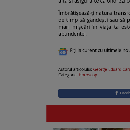
alta și asigură-te că onorezi 
Îmbrățișează-ți natura transfo
de timp să gândești sau să p
mari mișcări în viața ta es
abundenței.
Fiți la curent cu ultimele no
Autorul articolului:
George Eduard Car
Categorie:
Horoscop
Face