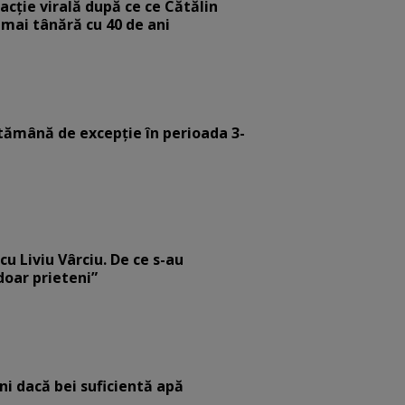
eacție virală după ce ce Cătălin
 mai tânără cu 40 de ani
tămână de excepție în perioada 3-
cu Liviu Vârciu. De ce s-au
 doar prieteni”
eni dacă bei suficientă apă