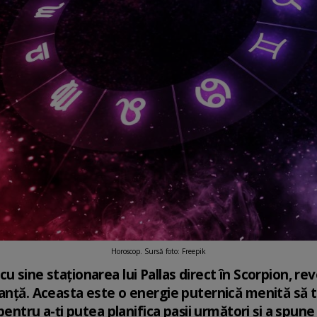
Horoscop. Sursă foto: Freepik
 sine staționarea lui Pallas direct în Scorpion, rev
anță. Aceasta este o energie puternică menită să te
 pentru a-ți putea planifica pașii următori și a spune