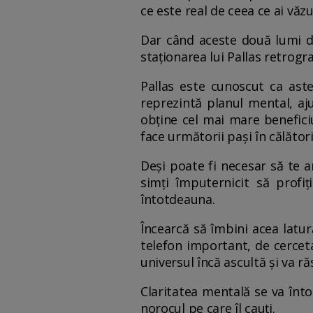
ce este real de ceea ce ai văzu
Dar când aceste două lumi di
staționarea lui Pallas retrogra
Pallas este cunoscut ca ast
reprezintă planul mental, aju
obține cel mai mare beneficiu.
face următorii pași în călătoria
Deși poate fi necesar să te a
simți împuternicit să profiț
întotdeauna.
Încearcă să îmbini acea latur
telefon important, de cercetar
universul încă ascultă și va ră
Claritatea mentală se va întoa
norocul pe care îl cauți.