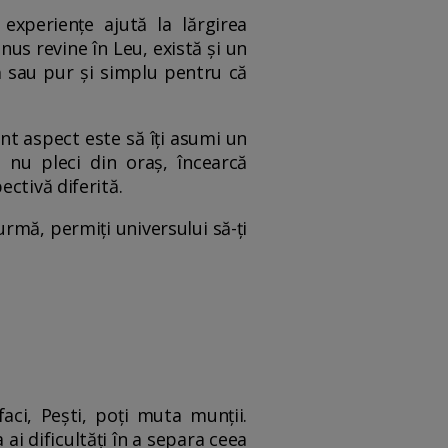
experiențe ajută la lărgirea
nus revine în Leu, există și un
ă sau pur și simplu pentru că
t aspect este să îți asumi un
ă nu pleci din oraș, încearcă
ctivă diferită.
urmă, permiți universului să-ți
aci, Pești, poți muta munții.
ai dificultăți în a separa ceea