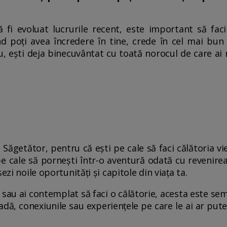
 fi evoluat lucrurile recent, este important să faci 
d poți avea încredere în tine, crede în cel mai bun r
ău, ești deja binecuvântat cu toată norocul de care ai
 Săgetător, pentru că ești pe cale să faci călătoria vieț
 pe cale să pornești într-o aventură odată cu revenirea l
ezi noile oportunități și capitole din viața ta.
c sau ai contemplat să faci o călătorie, acesta este semn
adă, conexiunile sau experiențele pe care le ai ar put