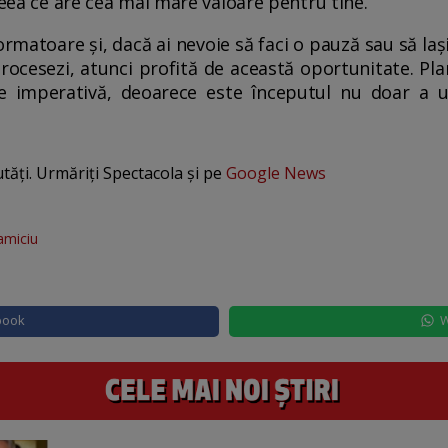
ceea ce are cea mai mare valoare pentru tine.
rmatoare și, dacă ai nevoie să faci o pauză sau să lași
rocesezi, atunci profită de această oportunitate. Pla
te imperativă, deoarece este începutul nu doar a 
utăți. Urmăriți Spectacola și pe
Google News
amiciu
book
W