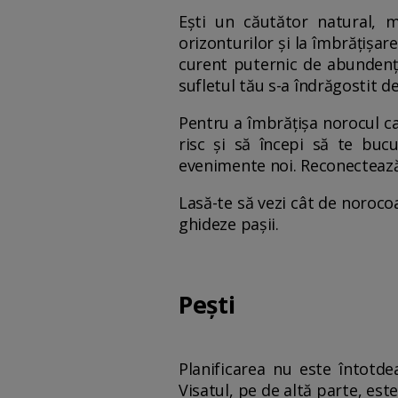
Ești un căutător natural, m
orizonturilor și la îmbrățișar
curent puternic de abundență
sufletul tău s-a îndrăgostit de
Pentru a îmbrățișa norocul c
risc și să începi să te bucu
evenimente noi. Reconectează-
Lasă-te să vezi cât de norocoa
ghideze pașii.
Pești
Planificarea nu este întotde
Visatul, pe de altă parte, est