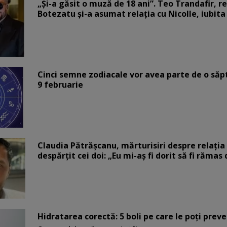
„Și-a găsit o muză de 18 ani”. Teo Trandafir, r
Botezatu și-a asumat relația cu Nicolle, iubita
Cinci semne zodiacale vor avea parte de o săp
9 februarie
Claudia Pătrășcanu, mărturisiri despre relația 
despărțit cei doi: „Eu mi-aș fi dorit să fi rămas
Hidratarea corectă: 5 boli pe care le poți prev