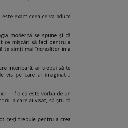
a este exact ceea ce va aduce
logia modernă se spune și că
ct ce mișcări să faci pentru a
să te simți mai încrezător în a
re interioară, ar trebui să te
 de vis pe care ai imaginat-o
mici — fie că este vorba de un
ii la care ai visat, să știi că
tot ce-ți trebuie pentru a crea