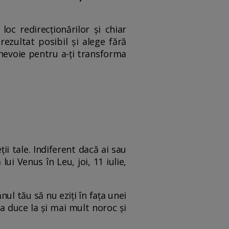
loc redirecționărilor și chiar
ezultat posibil și alege fără
 nevoie pentru a-ți transforma
ii tale. Indiferent dacă ai sau
ui Venus în Leu, joi, 11 iulie,
ul tău să nu eziți în fața unei
ea duce la și mai mult noroc și