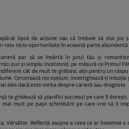
ărat lipsă de acțiune sau că trebuie să stai jos ș
i rata nicio oportunitate în această parte abundentă a
arieră par să se învârtă în jurul tău și romantis
nici pur și simplu încetinind, pe măsură ce Primul Pă
Indiferent cât de mult te grăbesc alții pentru un răsp
 lume. Cercetează noi opțiuni, investighează-ți intuiția 
 mai ales dacă este vorba despre carieră sau dragoste.
ță te ghidează să planifici succesul pe care îl dorești. 
a mai mult pe pașii schimbării pe care vrei să îi imp
 ta, Vărsător. Reflectă asupra a ceea ce ar însemna o 