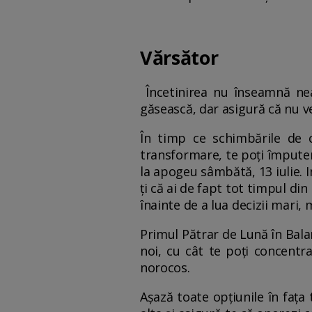
Vărsător
Încetinirea nu înseamnă neap
găsească, dar asigură că nu ve
În timp ce schimbările de c
transformare, te poți împuter
la apogeu sâmbătă, 13 iulie. 
ți că ai de fapt tot timpul din
înainte de a lua decizii mari,
Primul Pătrar de Lună în Balan
noi, cu cât te poți concentr
norocos.
Așază toate opțiunile în fața