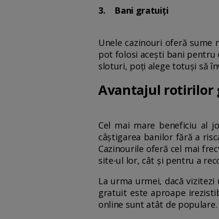
3. Bani gratuiți
Unele cazinouri oferă sume mi
pot folosi acești bani pentru 
sloturi, poți alege totuși să î
Avantajul rotirilor
Cel mai mare beneficiu al joc
câștigarea banilor fără a risc
Cazinourile oferă cel mai fre
site-ul lor, cât și pentru a re
La urma urmei, dacă vizitezi u
gratuit este aproape irezisti
online sunt atât de populare.