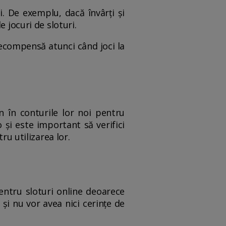
i. De exemplu, dacă învârți și
 jocuri de sloturi.
 recompensă atunci când joci la
n în conturile lor noi pentru
 și este important să verifici
ru utilizarea lor.
ntru sloturi online deoarece
 și nu vor avea nici cerințe de