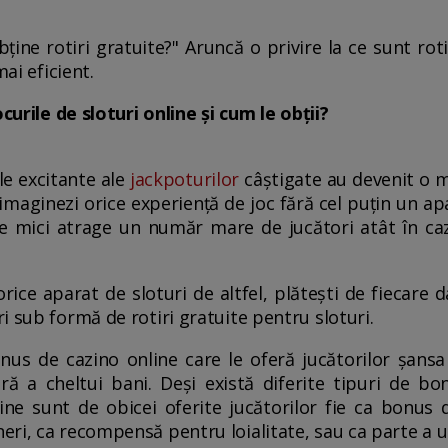
ține rotiri gratuite?" Aruncă o privire la ce sunt roti
mai eficient.
ocurile de sloturi online și cum le obții?
ele excitante ale
jackpoturilor
câștigate au devenit o m
i imaginezi orice experiență de joc fără cel puțin un ap
e mici atrage un număr mare de jucători atât în cazin
orice aparat de sloturi de altfel, plătești de fiecare da
i sub formă de rotiri gratuite pentru sloturi.
us de cazino online care le oferă jucătorilor șansa d
ră a cheltui bani. Deși există diferite tipuri de bon
line sunt de obicei oferite jucătorilor fie ca bonu
ri, ca recompensă pentru loialitate, sau ca parte a u