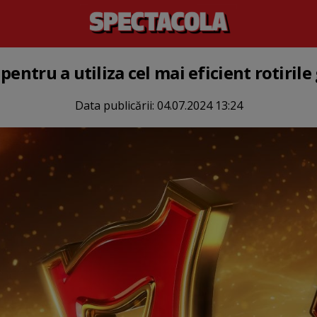
pentru a utiliza cel mai eficient rotirile
Data publicării:
04.07.2024 13:24