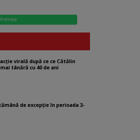
hatsApp
eacție virală după ce ce Cătălin
 mai tânără cu 40 de ani
tămână de excepție în perioada 3-