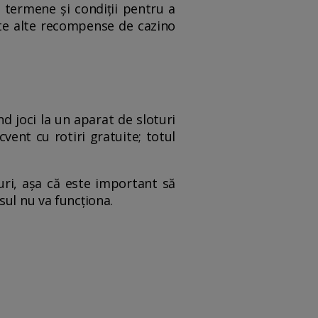
e termene și condiții pentru a
lte alte recompense de cazino
nd joci la un aparat de sloturi
cvent cu rotiri gratuite; totul
uri, așa că este important să
nusul nu va funcționa.