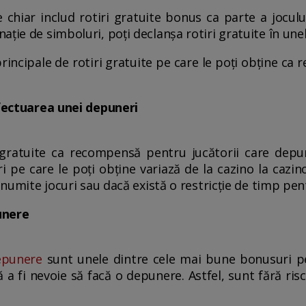
e chiar includ rotiri gratuite bonus ca parte a joculu
ție de simboluri, poți declanșa rotiri gratuite în unele
principale de rotiri gratuite pe care le poți obține ca
fectuarea unei depuneri
 gratuite ca recompensă pentru jucătorii care depu
 pe care le poți obține variază de la cazino la cazino
anumite jocuri sau dacă există o restricție de timp pent
unere
epunere
sunt unele dintre cele mai bune bonusuri pe
 a fi nevoie să facă o depunere. Astfel, sunt fără risc