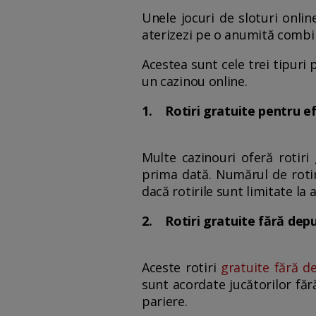
Unele jocuri de sloturi onlin
aterizezi pe o anumită combina
Acestea sunt cele trei tipuri 
un cazinou online.
1. Rotiri gratuite pentru e
Multe cazinouri oferă rotiri
prima dată. Numărul de rotiri
dacă rotirile sunt limitate la 
2. Rotiri gratuite fără dep
Aceste rotiri
gratuite fără d
sunt acordate jucătorilor fără
pariere.