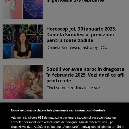
în perioada 3-9 februarie
Horoscop joi, 30 ianuarie 2025.
Daniela Simulescu, previziuni
pentru toate zodiile
Daniela Simulescu, astrolog DC...
5 zodii vor avea noroc în dragoste
în februarie 2025. Vezi dacă te afli
printre ele
Cinci semne zodiacale se vor...
Patru zodii primesc un mesaj
Nouă ne pasă ca datele tale personale să rămână confidențiale
special de la Univers pe 30
Atât noi, cât și cele
683
de magazine partenere stocăm și accesăm date cu
ianuarie. Vezi dacă te afli printre
caracter personal, de exemplu date de navigare sau identificatori unici, pe
ele
dispozitivul dvs. Apăsând pe butonul „Acceptare”, activați tehnologiile de urmărire