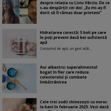
despre relația cu Liviu Vârciu. De ce
s-au despărțit cei doi: „Eu mi-aș fi
dorit să fi rămas doar prieteni”
Hidratarea corectă: 5 boli pe care
le poți preveni dacă bei suficientă
apă
Consumul de apă, un gest atât...
Aur albastru: superalimentul
bogat în fier care reduce
colesterolul și combate
îmbătrânirea
Cele trei zodii chinezești cu noroc
la bani în februarie 2025. Vezi dacă