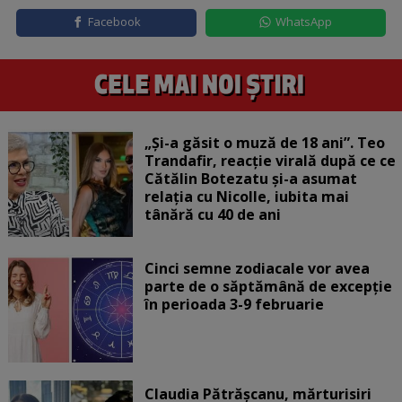
Facebook
WhatsApp
„Și-a găsit o muză de 18 ani”. Teo
Trandafir, reacție virală după ce ce
Cătălin Botezatu și-a asumat
relația cu Nicolle, iubita mai
tânără cu 40 de ani
Cinci semne zodiacale vor avea
parte de o săptămână de excepție
în perioada 3-9 februarie
Claudia Pătrășcanu, mărturisiri