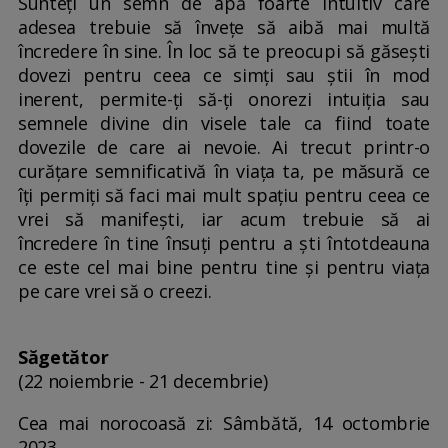
Sunteți un semn de apă foarte intuitiv care
adesea trebuie să învețe să aibă mai multă
încredere în sine. În loc să te preocupi să găsești
dovezi pentru ceea ce simți sau știi în mod
inerent, permite-ți să-ți onorezi intuiția sau
semnele divine din visele tale ca fiind toate
dovezile de care ai nevoie. Ai trecut printr-o
curățare semnificativă în viața ta, pe măsură ce
îți permiți să faci mai mult spațiu pentru ceea ce
vrei să manifești, iar acum trebuie să ai
încredere în tine însuți pentru a ști întotdeauna
ce este cel mai bine pentru tine și pentru viața
pe care vrei să o creezi.
Săgetător
(22 noiembrie - 21 decembrie)
Cea mai norocoasă zi: Sâmbătă, 14 octombrie
2023