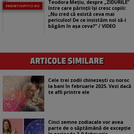
Teodora Mețiu, despre „ZIDURILE”
PARINTISIPITICI.RO
între care părinții își cresc copiii:
„Nu cred că există ceva mai
periculos! De ce insistăm noi să-i
băgăm în așa ceva?” / VIDEO
Cele trei zodii chinezești cu noroc
la bani în februarie 2025. Vezi dacă
te afli printre ele
Cinci semne zodiacale vor avea
parte de o săptămână de excepție