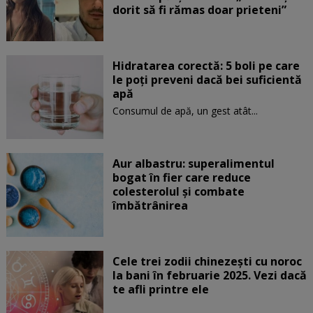
dorit să fi rămas doar prieteni”
Hidratarea corectă: 5 boli pe care
le poți preveni dacă bei suficientă
apă
Consumul de apă, un gest atât...
Aur albastru: superalimentul
bogat în fier care reduce
colesterolul și combate
îmbătrânirea
Cele trei zodii chinezești cu noroc
la bani în februarie 2025. Vezi dacă
te afli printre ele