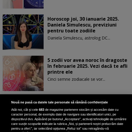
Horoscop joi, 30 ianuarie 2025.
Daniela Simulescu, previziuni
pentru toate zodiile
Daniela Simulescu, astrolog DC...
5 zodii vor avea noroc în dragoste
în februarie 2025. Vezi dacă te afli
printre ele
Cinci semne zodiacale se vor...
Patru zodii primesc un mesaj
Nouă ne pasă ca datele tale personale să rămână confidențiale
special de la Univers pe 30
Atât noi, cât și cele
683
de magazine partenere stocăm și accesăm date cu
ianuarie. Vezi dacă te afli printre
caracter personal, de exemplu date de navigare sau identificatori unici, pe
ele
dispozitivul dvs. Apăsând pe butonul „Acceptare”, activați tehnologiile de urmărire
care susțin scopurile indicate la rubrica „Noi, și partenerii noștri prelucrăm date
pentru a oferi:”, iar selectând opțiunea „Refuz tot” sau retragându-vă