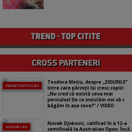
Teodora Mețiu, despre „ZIDURILE”
PARINTISIPITICI.RO
între care părinții își cresc copiii:
„Nu cred că există ceva mai
periculos! De ce insistăm noi să-i
băgăm în așa ceva?” / VIDEO
Novak Djokovic, calificat în a 12-a
DCSPORT.RO
semifinală la Australian Open. Încă