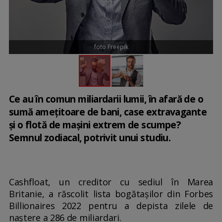
foto Freepik
Ce au în comun miliardarii lumii, în afară de o
sumă amețitoare de bani, case extravagante
și o flotă de mașini extrem de scumpe?
Semnul zodiacal, potrivit unui studiu.
Cashfloat, un creditor cu sediul în Marea
Britanie, a răscolit lista bogătașilor din Forbes
Billionaires 2022 pentru a depista zilele de
naștere a 286 de miliardari.