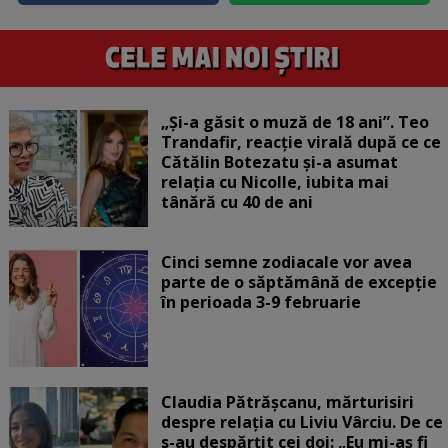
„Și-a găsit o muză de 18 ani”. Teo
Trandafir, reacție virală după ce ce
Cătălin Botezatu și-a asumat
relația cu Nicolle, iubita mai
tânără cu 40 de ani
Cinci semne zodiacale vor avea
parte de o săptămână de excepție
în perioada 3-9 februarie
Claudia Pătrășcanu, mărturisiri
despre relația cu Liviu Vârciu. De ce
s-au despărțit cei doi: „Eu mi-aș fi