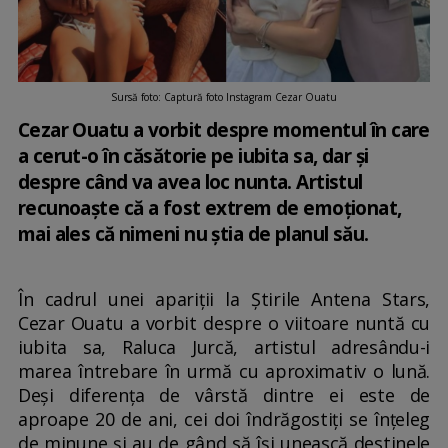
Sursă foto: Captură foto Instagram Cezar Ouatu
Cezar Ouatu a vorbit despre momentul în care
a cerut-o în căsătorie pe iubita sa, dar și
despre când va avea loc nunta. Artistul
recunoaște că a fost extrem de emoționat,
mai ales că nimeni nu știa de planul său.
În cadrul unei apariții la Știrile Antena Stars,
Cezar Ouatu a vorbit despre o viitoare nuntă cu
iubita sa, Raluca Jurcă, artistul adresându-i
marea întrebare în urmă cu aproximativ o lună.
Deși diferența de vârstă dintre ei este de
aproape 20 de ani, cei doi îndrăgostiți se înțeleg
de minune și au de gând să își unească destinele