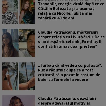
Trandafir, reacție virală după ce ce
Cătălin Botezatu și-a asumat
relația cu Nicolle, iubita mai
tânără cu 40 de ani
Claudia Pătrășcanu, mărturisiri
despre relația cu Liviu Vârciu. De ce
s-au despărțit cei doi: „Eu mi-aș fi
dorit să fi rămas doar prieteni”
„Turbați când vedeți corpul ăsta”.
Rux a răbufnit după ce a fost
criticată că a pozat în costum de
baie, cu formele la vedere
Claudia Pătrășcanu, dezvăluiri
despre adevăratul motiv al