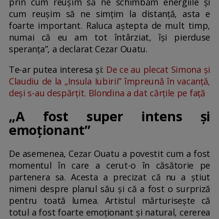
prin cum reușim să ne schimbăm energiile și
cum reușim să ne simțim la distanță, asta e
foarte important. Raluca aștepta de mult timp,
numai că eu am tot întârziat, își pierduse
speranța”, a declarat Cezar Ouatu.
Te-ar putea interesa și:
De ce au plecat Simona și
Claudiu de la „Insula Iubirii” împreună în vacanță,
deși s-au despărțit. Blondina a dat cărțile pe față
„A fost super intens și
emoționant”
De asemenea, Cezar Ouatu a povestit cum a fost
momentul în care a cerut-o în căsătorie pe
partenera sa. Acesta a precizat că nu a știut
nimeni despre planul său și că a fost o surpriză
pentru toată lumea. Artistul mărturisește că
totul a fost foarte emoționant și natural, cererea