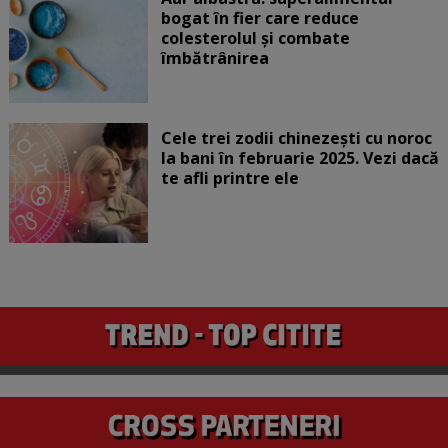
bogat în fier care reduce
colesterolul și combate
îmbătrânirea
Cele trei zodii chinezești cu noroc
la bani în februarie 2025. Vezi dacă
te afli printre ele