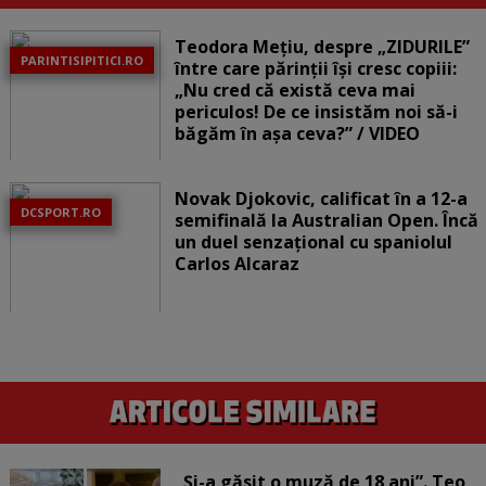
Teodora Mețiu, despre „ZIDURILE”
PARINTISIPITICI.RO
între care părinții își cresc copiii:
„Nu cred că există ceva mai
periculos! De ce insistăm noi să-i
băgăm în așa ceva?” / VIDEO
Novak Djokovic, calificat în a 12-a
DCSPORT.RO
semifinală la Australian Open. Încă
un duel senzațional cu spaniolul
Carlos Alcaraz
„Și-a găsit o muză de 18 ani”. Teo