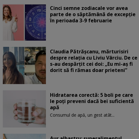
Cinci semne zodiacale vor avea
parte de o săptămână de excepție
în perioada 3-9 februarie
Claudia Pătrășcanu, mărturisiri
despre relația cu Liviu Vârciu. De ce
s-au despărțit cei doi: „Eu mi-aș fi
dorit să fi rămas doar prieteni”
Hidratarea corectă: 5 boli pe care
le poți preveni dacă bei suficientă
apă
Consumul de apă, un gest atât...
Aur albastru: superalimentul