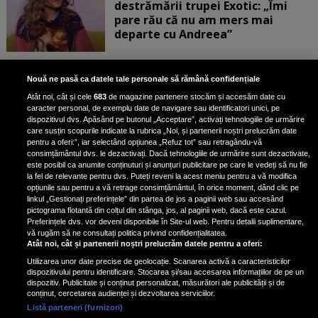
destrămării trupei Exotic: „Îmi
pare rău că nu am mers mai
departe cu Andreea”
Scene incredibile! Ilinca Vandici a
Nouă ne pasă ca datele tale personale să rămână confidențiale
pus mâna pe aparatul de
Atât noi, cât și cele
683
de magazine partenere stocăm și accesăm date cu
fotografiat al unui paparazzo și i l-
caracter personal, de exemplu date de navigare sau identificatori unici, pe
a aruncat la gunoi: „S-a dus la
dispozitivul dvs. Apăsând pe butonul „Acceptare”, activați tehnologiile de urmărire
poliție. Nu mai aveam aer”
care susțin scopurile indicate la rubrica „Noi, și partenerii noștri prelucrăm date
pentru a oferi:”, iar selectând opțiunea „Refuz tot” sau retragându-vă
consimțământul dvs. le dezactivați. Dacă tehnologiile de urmărire sunt dezactivate,
este posibil ca anumite conținuturi și anunțuri publicitare pe care le vedeți să nu fie
Oana Moșneagu, mărturisiri
la fel de relevante pentru dvs. Puteți reveni la acest meniu pentru a vă modifica
despre începutul relației cu Vlad
opțiunile sau pentru a vă retrage consimțământul, în orice moment, dând clic pe
linkul „Gestionați preferințele” din partea de jos a paginii web sau accesând
Gherman: „Eu am fost îngrozită de
pictograma flotantă din colțul din stânga, jos, al paginii web, dacă este cazul.
aceasta posibilă relație”
Preferințele dvs. vor deveni disponibile în Site-ul web. Pentru detalii suplimentare,
vă rugăm să ne consultați politica privind confidențialitatea.
Atât noi, cât și partenerii noștri prelucrăm datele pentru a oferi:
Utilizarea unor date precise de geolocație. Scanarea activă a caracteristicilor
dispozitivului pentru identificare. Stocarea și/sau accesarea informațiilor de pe un
dispozitiv. Publicitate și conținut personalizat, măsurători ale publicității și de
conținut, cercetarea audienței și dezvoltarea serviciilor.
Listă parteneri (furnizori)