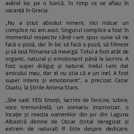
având loc pe o barcă, în timp ce se aflau în
vacanță în Grecia.
„Nu a știut absolut nimeni, nici măcar un
complice nu am avut. Singurul complice a fost în
momentul respectiv când i-am spus cuiva să ne
facă o poză, dar în loc să facă o poză, să filmeze
și să lasă filmarea să meargă. Totul a fost atât de
organic, natural și emoționant până la lacrimi. A
fost super drăguț și natural. Inelul l-am dat
amicului meu, dar el nu știa că e un inel. A fost
super intens și emoționant”, a precizat Cezar
Ouatu, la Știrile Antena Stars.
„She said: YES! Emoții, lacrimi de fericire, iubire,
voce tremurândă, un scenariu improvizat, o
locație și reacția oamenilor din jur din Laguna
Albastră demne de Oscar (total neregizat şi
extrem de natural) !!! Este despre dedicare,