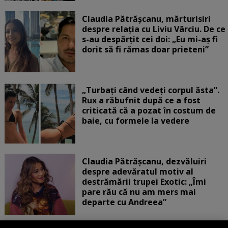
Claudia Pătrășcanu, mărturisiri
despre relația cu Liviu Vârciu. De ce
s-au despărțit cei doi: „Eu mi-aș fi
dorit să fi rămas doar prieteni”
„Turbați când vedeți corpul ăsta”.
Rux a răbufnit după ce a fost
criticată că a pozat în costum de
baie, cu formele la vedere
Claudia Pătrășcanu, dezvăluiri
despre adevăratul motiv al
destrămării trupei Exotic: „Îmi
pare rău că nu am mers mai
departe cu Andreea”