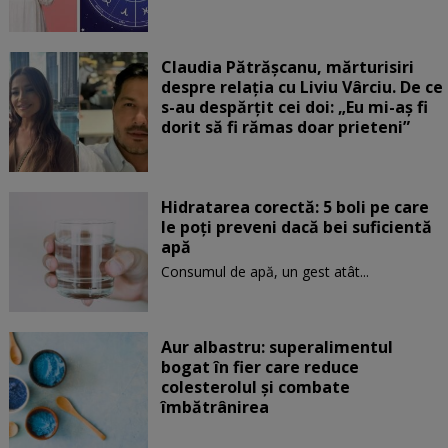
Claudia Pătrășcanu, mărturisiri
despre relația cu Liviu Vârciu. De ce
s-au despărțit cei doi: „Eu mi-aș fi
dorit să fi rămas doar prieteni”
Hidratarea corectă: 5 boli pe care
le poți preveni dacă bei suficientă
apă
Consumul de apă, un gest atât...
Aur albastru: superalimentul
bogat în fier care reduce
colesterolul și combate
îmbătrânirea