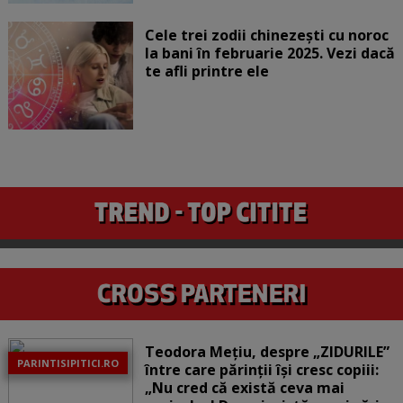
Cele trei zodii chinezești cu noroc
la bani în februarie 2025. Vezi dacă
te afli printre ele
Teodora Mețiu, despre „ZIDURILE”
PARINTISIPITICI.RO
între care părinții își cresc copiii:
„Nu cred că există ceva mai