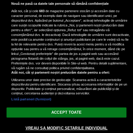
Scene incredibile! Ilinca Vandici a
Nouă ne pasă ca datele tale personale să rămână confidențiale
pus mâna pe aparatul de
Atât noi, cât și cele
683
de magazine partenere stocăm și accesăm date cu
fotografiat al unui paparazzo și i l-
caracter personal, de exemplu date de navigare sau identificatori unici, pe
a aruncat la gunoi: „S-a dus la
dispozitivul dvs. Apăsând pe butonul „Acceptare”, activați tehnologiile de urmărire
poliție. Nu mai aveam aer”
care susțin scopurile indicate la rubrica „Noi, și partenerii noștri prelucrăm date
pentru a oferi:”, iar selectând opțiunea „Refuz tot” sau retragându-vă
consimțământul dvs. le dezactivați. Dacă tehnologiile de urmărire sunt dezactivate,
este posibil ca anumite conținuturi și anunțuri publicitare pe care le vedeți să nu fie
Oana Moșneagu, mărturisiri
la fel de relevante pentru dvs. Puteți reveni la acest meniu pentru a vă modifica
despre începutul relației cu Vlad
opțiunile sau pentru a vă retrage consimțământul, în orice moment, dând clic pe
linkul „Gestionați preferințele” din partea de jos a paginii web sau accesând
Gherman: „Eu am fost îngrozită de
pictograma flotantă din colțul din stânga, jos, al paginii web, dacă este cazul.
aceasta posibilă relație”
Preferințele dvs. vor deveni disponibile în Site-ul web. Pentru detalii suplimentare,
vă rugăm să ne consultați politica privind confidențialitatea.
Atât noi, cât și partenerii noștri prelucrăm datele pentru a oferi:
Utilizarea unor date precise de geolocație. Scanarea activă a caracteristicilor
dispozitivului pentru identificare. Stocarea și/sau accesarea informațiilor de pe un
dispozitiv. Publicitate și conținut personalizat, măsurători ale publicității și de
conținut, cercetarea audienței și dezvoltarea serviciilor.
Listă parteneri (furnizori)
Vezi varianta Desktop
ACCEPT TOATE
Politica de confidențialitate
Politica cookies
Gestionați preferințele
|
|
© 2026 spectacola.ro | Toate drepturile rezervate.
VREAU SA MODIFIC SETARILE INDIVIDUAL