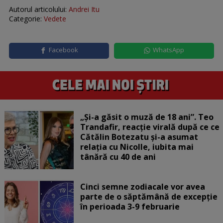
Autorul articolului:
Andrei Itu
Categorie:
Vedete
Facebook
WhatsApp
„Și-a găsit o muză de 18 ani”. Teo
Trandafir, reacție virală după ce ce
Cătălin Botezatu și-a asumat
relația cu Nicolle, iubita mai
tânără cu 40 de ani
Cinci semne zodiacale vor avea
parte de o săptămână de excepție
în perioada 3-9 februarie