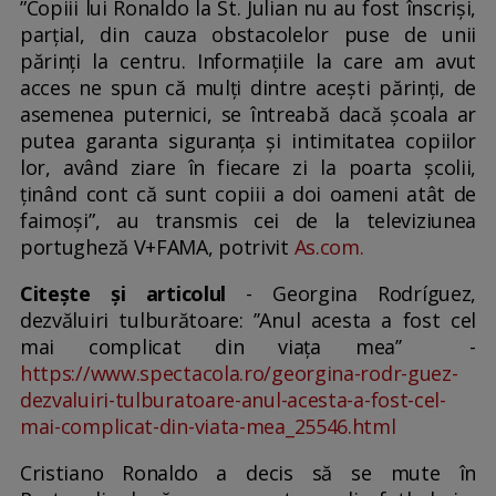
”Copiii lui Ronaldo la St. Julian nu au fost înscriși,
parțial, din cauza obstacolelor puse de unii
părinți la centru. Informațiile la care am avut
acces ne spun că mulți dintre acești părinți, de
asemenea puternici, se întreabă dacă școala ar
putea garanta siguranța și intimitatea copiilor
lor, având ziare în fiecare zi la poarta școlii,
ținând cont că sunt copiii a doi oameni atât de
faimoși”, au transmis cei de la televiziunea
portugheză V+FAMA, potrivit
As.com.
Citește și articolul
- Georgina Rodríguez,
dezvăluiri tulburătoare: ’’Anul acesta a fost cel
mai complicat din viața mea’’ -
https://www.spectacola.ro/georgina-rodr-guez-
dezvaluiri-tulburatoare-anul-acesta-a-fost-cel-
mai-complicat-din-viata-mea_25546.html
Cristiano Ronaldo a decis să se mute în