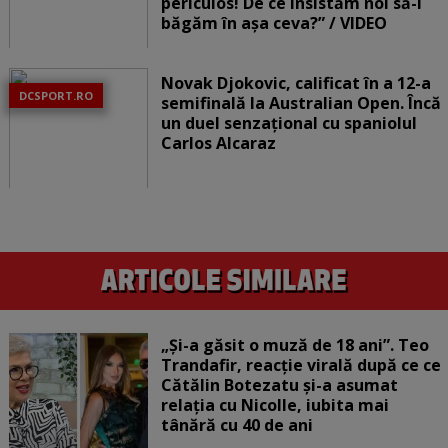
periculos! De ce insistăm noi să-i
băgăm în așa ceva?” / VIDEO
Novak Djokovic, calificat în a 12-a
DCSPORT.RO
semifinală la Australian Open. Încă
un duel senzațional cu spaniolul
Carlos Alcaraz
„Și-a găsit o muză de 18 ani”. Teo
Trandafir, reacție virală după ce ce
Cătălin Botezatu și-a asumat
relația cu Nicolle, iubita mai
tânără cu 40 de ani