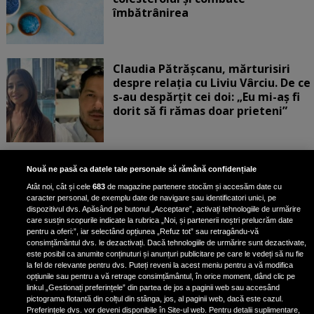
îmbătrânirea
Claudia Pătrășcanu, mărturisiri
despre relația cu Liviu Vârciu. De ce
s-au despărțit cei doi: „Eu mi-aș fi
dorit să fi rămas doar prieteni”
„Turbați când vedeți corpul ăsta”.
Nouă ne pasă ca datele tale personale să rămână confidențiale
Rux a răbufnit după ce a fost
Atât noi, cât și cele
683
de magazine partenere stocăm și accesăm date cu
criticată că a pozat în costum de
caracter personal, de exemplu date de navigare sau identificatori unici, pe
baie, cu formele la vedere
dispozitivul dvs. Apăsând pe butonul „Acceptare”, activați tehnologiile de urmărire
care susțin scopurile indicate la rubrica „Noi, și partenerii noștri prelucrăm date
pentru a oferi:”, iar selectând opțiunea „Refuz tot” sau retragându-vă
consimțământul dvs. le dezactivați. Dacă tehnologiile de urmărire sunt dezactivate,
este posibil ca anumite conținuturi și anunțuri publicitare pe care le vedeți să nu fie
Claudia Pătrășcanu, dezvăluiri
la fel de relevante pentru dvs. Puteți reveni la acest meniu pentru a vă modifica
despre adevăratul motiv al
opțiunile sau pentru a vă retrage consimțământul, în orice moment, dând clic pe
linkul „Gestionați preferințele” din partea de jos a paginii web sau accesând
destrămării trupei Exotic: „Îmi
pictograma flotantă din colțul din stânga, jos, al paginii web, dacă este cazul.
pare rău că nu am mers mai
Preferințele dvs. vor deveni disponibile în Site-ul web. Pentru detalii suplimentare,