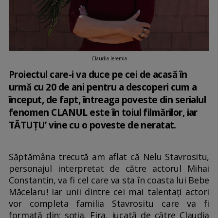
Claudia Ieremia
Proiectul care-i va duce pe cei de acasă în
urmă cu 20 de ani pentru a descoperi cum a
început, de fapt, întreaga poveste din serialul
fenomen CLANUL este în toiul filmărilor, iar
TĂTUȚU’ vine cu o poveste de neratat.
Săptămâna trecută am aflat că Nelu Stavrositu,
personajul interpretat de către actorul Mihai
Constantin, va fi cel care va sta în coasta lui Bebe
Măcelaru! Iar unii dintre cei mai talentați actori
vor completa familia Stavrositu care va fi
formată din: soția, Fira, jucată de către Claudia