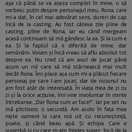
așa că până se va așeza complet în mine, o să
vorbesc puțin despre personajul meu, Rona, care
mi-a dat, în cel mai adevărat sens, dureri de cap
încă de la casting. Au fost câteva zile pline de
casting, pline de Rona, iar eu când mergeam
acasă continuam să mă gândesc la ea. Și la cum e
ea. Și la faptul că e diferită de mine, dar
semănăm. Voiam și încă vreau să aflu absolut tot
despre ea. Nu cred că am avut de jucat până
acum un rol care să mă stârnească mai mult
decât Rona. Îmi place așa cum mi-a plăcut fiecare
personaj pe care l-am jucat, dar de niciunul nu
am fost atât de interesată. În viața mea de zi cu
zi și la orice acțiune, îmi vine involuntar în minte
întrebarea: „Dar Rona cum ar face?”. Iar pe set nu
mă plictisesc o secundă. Am acolo în fața mea
niște oameni la care mă uit cu recunoștință,
poate, și când beau apă. Și echipa. Care e
superbă și cu care m-am înțeles super, încă de la