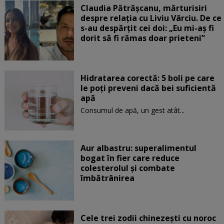
Claudia Pătrășcanu, mărturisiri
despre relația cu Liviu Vârciu. De ce
s-au despărțit cei doi: „Eu mi-aș fi
dorit să fi rămas doar prieteni”
Hidratarea corectă: 5 boli pe care
le poți preveni dacă bei suficientă
apă
Consumul de apă, un gest atât...
Aur albastru: superalimentul
bogat în fier care reduce
colesterolul și combate
îmbătrânirea
Cele trei zodii chinezești cu noroc