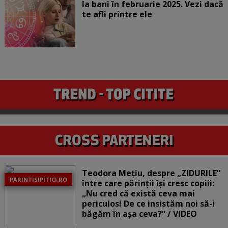
la bani în februarie 2025. Vezi dacă
te afli printre ele
Teodora Mețiu, despre „ZIDURILE”
PARINTISIPITICI.RO
între care părinții își cresc copiii:
„Nu cred că există ceva mai
periculos! De ce insistăm noi să-i
băgăm în așa ceva?” / VIDEO