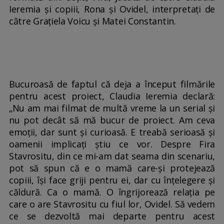
Ieremia și copiii, Rona și Ovidel, interpretați de
către Grațiela Voicu și Matei Constantin.
Bucuroasă de faptul că deja a început filmările
pentru acest proiect, Claudia Ieremia declară:
„Nu am mai filmat de multă vreme la un serial și
nu pot decât să mă bucur de proiect. Am ceva
emoții, dar sunt și curioasă. E treabă serioasă și
oamenii implicați știu ce vor. Despre Fira
Stavrositu, din ce mi-am dat seama din scenariu,
pot să spun că e o mamă care-și protejează
copiii, își face griji pentru ei, dar cu înțelegere și
căldură. Ca o mamă. O îngrijorează relația pe
care o are Stavrositu cu fiul lor, Ovidel. Să vedem
ce se dezvoltă mai departe pentru acest