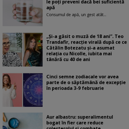
le poți preveni dacă bei suficientă
apă
Consumul de apă, un gest atât...
„Și-a găsit o muză de 18 ani”. Teo
Trandafir, reacție virală după ce ce
Cătălin Botezatu și-a asumat
relația cu Nicolle, iubita mai
tânără cu 40 de ani
Cinci semne zodiacale vor avea
parte de o săptămână de excepție
în perioada 3-9 februarie
Aur albastru: superalimentul
bogat în fier care reduce
colesterolul și combate