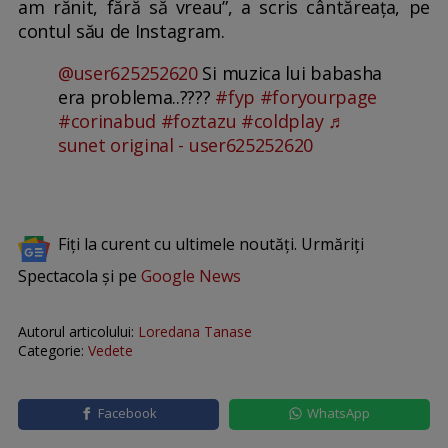
am rănit, fără să vreau”, a scris cântăreața, pe
contul său de Instagram.
@user625252620
Si muzica lui babasha
era problema..????
#fyp
#foryourpage
#corinabud
#foztazu
#coldplay
♬
sunet original - user625252620
Fiți la curent cu ultimele noutăți. Urmăriți
Spectacola și pe
Google News
Autorul articolului:
Loredana Tanase
Categorie:
Vedete
Facebook
WhatsApp