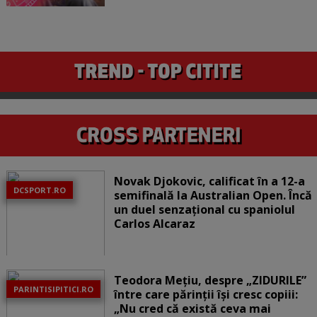
Novak Djokovic, calificat în a 12-a
DCSPORT.RO
semifinală la Australian Open. Încă
un duel senzațional cu spaniolul
Carlos Alcaraz
Teodora Mețiu, despre „ZIDURILE”
PARINTISIPITICI.RO
între care părinții își cresc copiii:
„Nu cred că există ceva mai