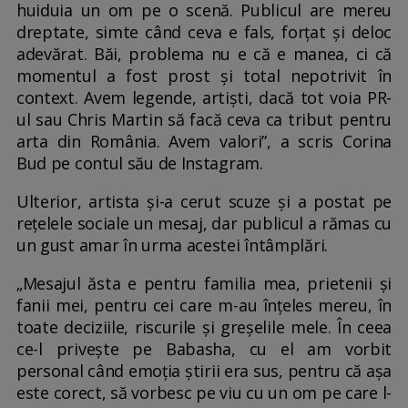
huiduia un om pe o scenă. Publicul are mereu
dreptate, simte când ceva e fals, forțat și deloc
adevărat. Băi, problema nu e că e manea, ci că
momentul a fost prost și total nepotrivit în
context. Avem legende, artiști, dacă tot voia PR-
ul sau Chris Martin să facă ceva ca tribut pentru
arta din România. Avem valori”, a scris Corina
Bud pe contul său de Instagram.
Ulterior, artista și-a cerut scuze și a postat pe
rețelele sociale un mesaj, dar publicul a rămas cu
un gust amar în urma acestei întâmplări.
„Mesajul ăsta e pentru familia mea, prietenii și
fanii mei, pentru cei care m-au înțeles mereu, în
toate deciziile, riscurile și greșelile mele. În ceea
ce-l privește pe Babasha, cu el am vorbit
personal când emoția știrii era sus, pentru că așa
este corect, să vorbesc pe viu cu un om pe care l-