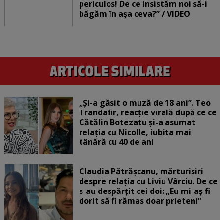
periculos! De ce insistăm noi să-i
băgăm în așa ceva?” / VIDEO
„Și-a găsit o muză de 18 ani”. Teo
Trandafir, reacție virală după ce ce
Cătălin Botezatu și-a asumat
relația cu Nicolle, iubita mai
tânără cu 40 de ani
Claudia Pătrășcanu, mărturisiri
despre relația cu Liviu Vârciu. De ce
s-au despărțit cei doi: „Eu mi-aș fi
dorit să fi rămas doar prieteni”