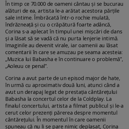
În timp ce 70.000 de oameni cântau și se bucurau
alături de ea, artista le-a arătat acestora părțile
sale intime. Îmbrăcată într-o rochie mulată,
îndrăzneață și cu o crăpătură foarte adâncă,
Corina s-a aplecat în timpul unei mișcări de dans
și a lăsat să se vadă că nu purta lenjerie intimă.
Imaginile au devenit virale, iar oamenii au lăsat
comentarii în care se amuzau pe seama acesteia:
„Muzica lui Babasha e în continuare o problemă”,
„Aoleuu ce penal”.
Corina a avut parte de un episod major de hate,
în urmă cu aproximativ două luni, atunci când a
avut un derapaj legat de prestația cântărețului
Babasha la concertul celor de la Coldplay. La
finalul concertului, artista a filmat publicul și le-a
cerut celor prezenți părerea despre momentul
cântărețului. În momentul în care oamenii
spuneau că nu li se pare nimic deplasat, Corina