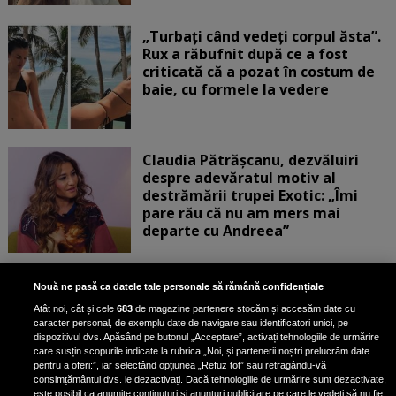
„Turbați când vedeți corpul ăsta”.
Rux a răbufnit după ce a fost
criticată că a pozat în costum de
baie, cu formele la vedere
Claudia Pătrășcanu, dezvăluiri
despre adevăratul motiv al
destrămării trupei Exotic: „Îmi
pare rău că nu am mers mai
departe cu Andreea”
Scene incredibile! Ilinca Vandici a
Nouă ne pasă ca datele tale personale să rămână confidențiale
pus mâna pe aparatul de
Atât noi, cât și cele
683
de magazine partenere stocăm și accesăm date cu
fotografiat al unui paparazzo și i l-
caracter personal, de exemplu date de navigare sau identificatori unici, pe
a aruncat la gunoi: „S-a dus la
dispozitivul dvs. Apăsând pe butonul „Acceptare”, activați tehnologiile de urmărire
poliție. Nu mai aveam aer”
care susțin scopurile indicate la rubrica „Noi, și partenerii noștri prelucrăm date
pentru a oferi:”, iar selectând opțiunea „Refuz tot” sau retragându-vă
consimțământul dvs. le dezactivați. Dacă tehnologiile de urmărire sunt dezactivate,
este posibil ca anumite conținuturi și anunțuri publicitare pe care le vedeți să nu fie