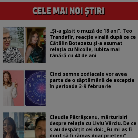
„Și-a găsit o muză de 18 ani”. Teo
Trandafir, reacție virală după ce ce
Cătălin Botezatu și-a asumat
relația cu Nicolle, iubita mai
tânără cu 40 de ani
Cinci semne zodiacale vor avea
parte de o săptămână de excepție
în perioada 3-9 februarie
Claudia Pătrășcanu, mărturisiri
despre relația cu Liviu Vârciu. De ce
s-au despărțit cei doi: „Eu mi-aș fi
dorit să fi rămas doar prieteni”