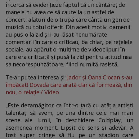
încerca să evidențieze faptul că un cântăreț de
manele nu avea ce să caute la un astfel de
concert, alături de o trupă care cântă un gen de
muzică cu totul diferit. Din acest motiv, oamenii
au pus-o la zid și i-au lăsat nenumărate
comentarii în care o criticau, ba chiar, pe rețelele
sociale, au apărut o mulțime de videoclipuri în
care era criticată și pusă la zid pentru atitudinea
sa necorespunzătoare, fiind numită rasistă.
Te-ar putea interesa și:
Jador și Oana Ciocan s-au
împăcat! Dovada care arată clar că formează, din
nou, o relație / Video
„Este dezamăgitor ca într-o țară cu atâția artiști
talentați să avem, pe una dintre cele mai mari
scene ale lumii, în deschidere Coldplay, un
asemenea moment. Lipsit de sens și adevăr. A
fost super cringe să fiu pe un stadion care