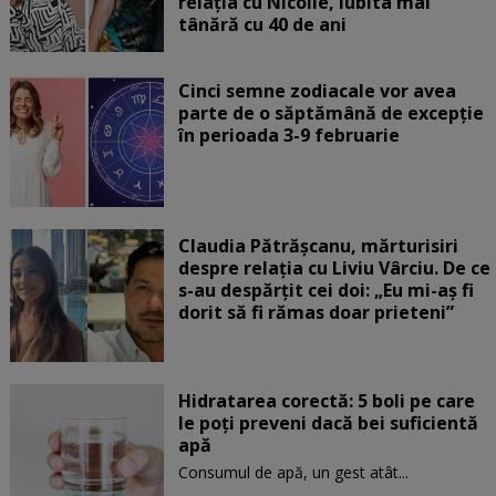
relația cu Nicolle, iubita mai
tânără cu 40 de ani
Cinci semne zodiacale vor avea
parte de o săptămână de excepție
în perioada 3-9 februarie
Claudia Pătrășcanu, mărturisiri
despre relația cu Liviu Vârciu. De ce
s-au despărțit cei doi: „Eu mi-aș fi
dorit să fi rămas doar prieteni”
Hidratarea corectă: 5 boli pe care
le poți preveni dacă bei suficientă
apă
Consumul de apă, un gest atât...