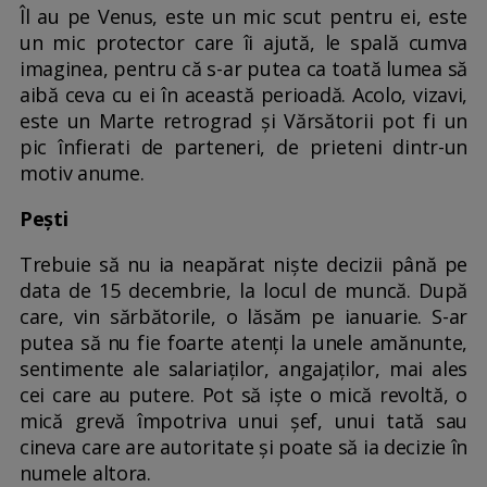
Îl au pe Venus, este un mic scut pentru ei, este
un mic protector care îi ajută, le spală cumva
imaginea, pentru că s-ar putea ca toată lumea să
aibă ceva cu ei în această perioadă. Acolo, vizavi,
este un Marte retrograd și Vărsătorii pot fi un
pic înfierati de parteneri, de prieteni dintr-un
motiv anume.
Pești
Trebuie să nu ia neapărat niște decizii până pe
data de 15 decembrie, la locul de muncă. După
care, vin sărbătorile, o lăsăm pe ianuarie. S-ar
putea să nu fie foarte atenți la unele amănunte,
sentimente ale salariaților, angajaților, mai ales
cei care au putere. Pot să iște o mică revoltă, o
mică grevă împotriva unui șef, unui tată sau
cineva care are autoritate și poate să ia decizie în
numele altora.