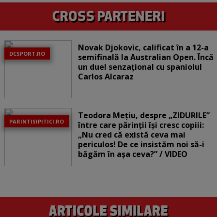
Novak Djokovic, calificat în a 12-a
DCSPORT.RO
semifinală la Australian Open. Încă
un duel senzațional cu spaniolul
Carlos Alcaraz
Teodora Mețiu, despre „ZIDURILE”
PARINTISIPITICI.RO
între care părinții își cresc copiii:
„Nu cred că există ceva mai
periculos! De ce insistăm noi să-i
băgăm în așa ceva?” / VIDEO