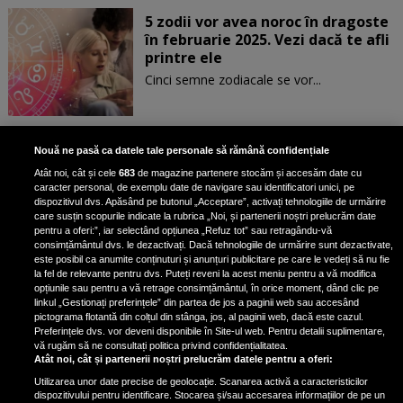
5 zodii vor avea noroc în dragoste
în februarie 2025. Vezi dacă te afli
printre ele
Cinci semne zodiacale se vor...
Patru zodii primesc un mesaj
Nouă ne pasă ca datele tale personale să rămână confidențiale
special de la Univers pe 30
Atât noi, cât și cele
683
de magazine partenere stocăm și accesăm date cu
ianuarie. Vezi dacă te afli printre
caracter personal, de exemplu date de navigare sau identificatori unici, pe
ele
dispozitivul dvs. Apăsând pe butonul „Acceptare”, activați tehnologiile de urmărire
care susțin scopurile indicate la rubrica „Noi, și partenerii noștri prelucrăm date
pentru a oferi:”, iar selectând opțiunea „Refuz tot” sau retragându-vă
consimțământul dvs. le dezactivați. Dacă tehnologiile de urmărire sunt dezactivate,
este posibil ca anumite conținuturi și anunțuri publicitare pe care le vedeți să nu fie
3 zodii ale căror dorințe devin
la fel de relevante pentru dvs. Puteți reveni la acest meniu pentru a vă modifica
realitate pe 29 ianuarie 2025. Vezi
opțiunile sau pentru a vă retrage consimțământul, în orice moment, dând clic pe
linkul „Gestionați preferințele” din partea de jos a paginii web sau accesând
dacă te afli printre cei norocoși
pictograma flotantă din colțul din stânga, jos, al paginii web, dacă este cazul.
Preferințele dvs. vor deveni disponibile în Site-ul web. Pentru detalii suplimentare,
vă rugăm să ne consultați politica privind confidențialitatea.
Atât noi, cât și partenerii noștri prelucrăm datele pentru a oferi:
Utilizarea unor date precise de geolocație. Scanarea activă a caracteristicilor
dispozitivului pentru identificare. Stocarea și/sau accesarea informațiilor de pe un